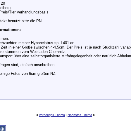
 20
eiberg
Preis/Tier Verhandlungsbasis
takt benutzt bitte die PN
formationen:
mmen,
achzuchten meiner Hypancistrus sp. L401 an.
 Zeit in einer Größe zwischen 4-4,5cm. Der Preis ist je nach Stückzahl variab
iere stammen vom Welsladen Chemnitz.
nsport über eine selbstorganisierte Mitfahrgelegenheit oder natürlich Abholun
Fragen sind, einfach anschreiben.
einige Fotos von 6cm großen NZ.
«
Vorheriges Thema
|
Nächstes Thema
»