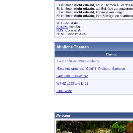
Es ist Ihnen
nicht erlaubt
, neue Themen zu verfass
Es ist Ihnen
nicht erlaubt
, auf Beiträge zu antworten
Es ist Ihnen
nicht erlaubt
, Anhänge anzufügen.
Es ist Ihnen
nicht erlaubt
, Ihre Beiträge zu bearbeite
vB Code
ist
An
.
Smileys
sind
An
.
[IMG]
Code ist
An
.
HTML-Code ist
Aus
.
Ähnliche Themen
Thema
.Biete L181 in 09599 Freiberg
.Biete Ancistrus sp. "Gold" in Freiberg, Sachsen
L401 und L333 WFNZ
WFNZ L333 und L401
L401 Wfnz
Werbung