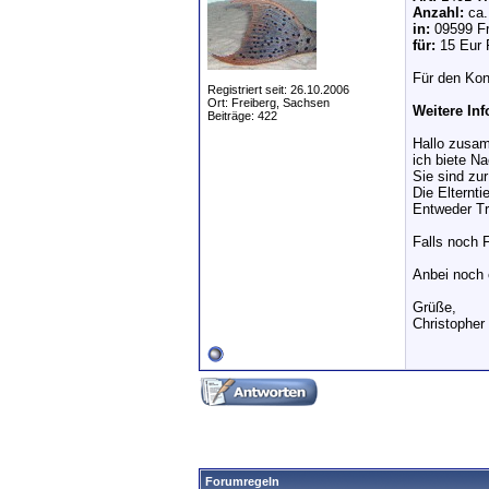
Anzahl:
ca.
in:
09599 Fr
für:
15 Eur 
Für den Kon
Registriert seit: 26.10.2006
Ort: Freiberg, Sachsen
Weitere In
Beiträge: 422
Hallo zusa
ich biete N
Sie sind zur
Die Elternt
Entweder Tra
Falls noch 
Anbei noch 
Grüße,
Christopher
Forumregeln