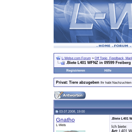
L-Welse.com Forum
>
Off Topic, Feedback, Markt
.Biete L401 WFNZ in 09599 Freiberg
Registrieren
Hilfe
Privat: Tiere abzugeben
Ihr habt Nachzuchten 
03.07.2008, 19:00
Gnatho
.Biete L401 
L-Wels
Ich biete:
Art:
L401 