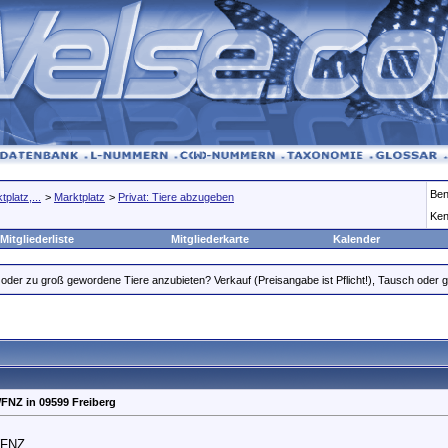
Ben
platz,...
>
Marktplatz
>
Privat: Tiere abzugeben
Ken
Mitgliederliste
Mitgliederkarte
Kalender
oder zu groß gewordene Tiere anzubieten? Verkauf (Preisangabe ist Pflicht!), Tausch oder gr
WFNZ in 09599 Freiberg
WFNZ