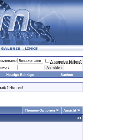
utzername
Angemeldet bleiben?
nwort
Heutige Beiträge
Suchen
atis? Hier rein!
Themen-Optionen
Ansicht
#
1