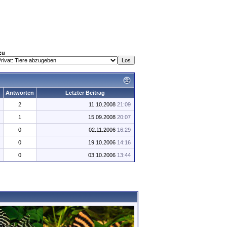
zu
Antworten
Letzter Beitrag
2
11.10.2008
21:09
1
15.09.2008
20:07
0
02.11.2006
16:29
0
19.10.2006
14:16
0
03.10.2006
13:44