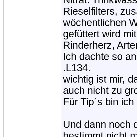
Nitrat: Trinkwas
Rieselfilters, zu
wöchentlichen 
gefüttert wird 
Rinderherz, Arte
Ich dachte so an
.L134.
wichtig ist mir, 
auch nicht zu gr
Für Tip´s bin ic
Und dann noch da
bestimmt nicht 