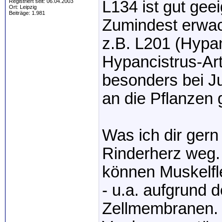
Registriert seit: 06.04.2003
L134 ist gut geei
Ort: Leipzig
Beiträge: 1.981
Zumindest erwac
z.B. L201 (Hypan
Hypancistrus-Art
besonders bei Ju
an die Pflanzen 
Was ich dir ger
Rinderherz weg.
können Muskelfl
- u.a. aufgrund
Zellmembranen.