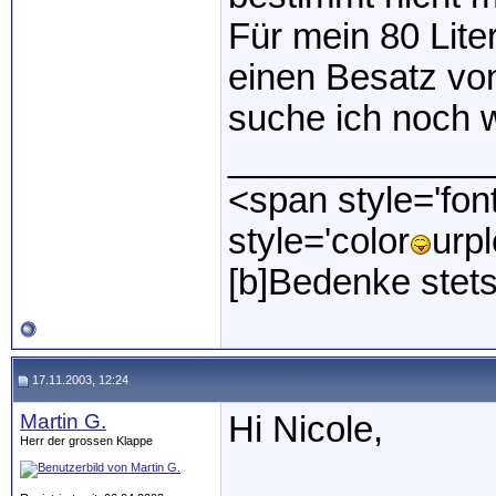
Für mein 80 Lit
einen Besatz vo
suche ich noch w
_____________
<span style='fon
style='color
urpl
[b]Bedenke stets
17.11.2003, 12:24
Martin G.
Hi Nicole,
Herr der grossen Klappe