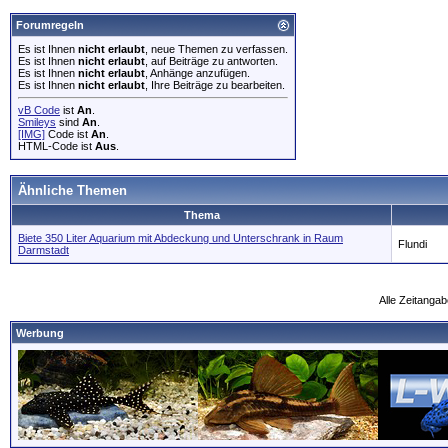
Forumregeln
Es ist Ihnen
nicht erlaubt
, neue Themen zu verfassen.
Es ist Ihnen
nicht erlaubt
, auf Beiträge zu antworten.
Es ist Ihnen
nicht erlaubt
, Anhänge anzufügen.
Es ist Ihnen
nicht erlaubt
, Ihre Beiträge zu bearbeiten.
vB Code
ist
An
.
Smileys
sind
An
.
[IMG]
Code ist
An
.
HTML-Code ist
Aus
.
Ähnliche Themen
Thema
Biete 350 Liter Aquarium mit Abdeckung und Unterschrank in Raum
Flundi
Darmstadt
Alle Zeitangab
Werbung