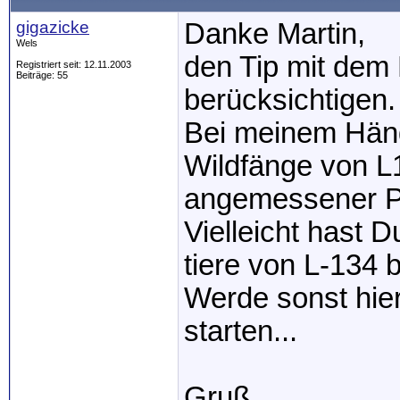
gigazicke
Danke Martin,
Wels
den Tip mit dem
Registriert seit: 12.11.2003
Beiträge: 55
berücksichtigen.
Bei meinem Händ
Wildfänge von L1
angemessener P
Vielleicht hast 
tiere von L-134
Werde sonst hie
starten...
Gruß