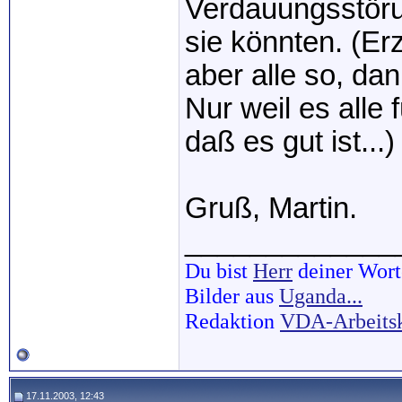
Verdauungsstöru
sie könnten. (Er
aber alle so, da
Nur weil es alle 
daß es gut ist...)
Gruß, Martin.
_____________
Du bist
Herr
deiner Wort
Bilder aus
Uganda...
Redaktion
VDA-Arbeits
17.11.2003, 12:43