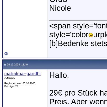
Nicole
_____________
<span style='fon
style='color
urpl
[b]Bedenke stets
24.11.2003, 11:40
mahatma--gandhi
Hallo,
Jungwels
Registriert seit: 23.10.2003
Beiträge: 29
29€ pro Stück h
Preis. Aber wenn