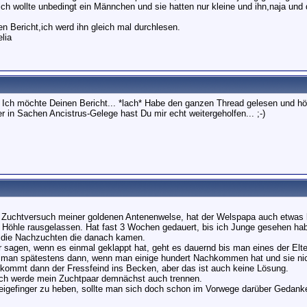
h wollte unbedingt ein Männchen und sie hatten nur kleine und ihn,naja und 
en Bericht,ich werd ihn gleich mal durchlesen.
lia
Ich möchte Deinen Bericht... *lach* Habe den ganzen Thread gelesen und h
r in Sachen Ancistrus-Gelege hast Du mir echt weitergeholfen... ;-)
 Zuchtversuch meiner goldenen Antenenwelse, hat der Welspapa auch etwas lä
r Höhle rausgelassen. Hat fast 3 Wochen gedauert, bis ich Junge gesehen ha
 die Nachzuchten die danach kamen.
r sagen, wenn es einmal geklappt hat, geht es dauernd bis man eines der Elte
 man spätestens dann, wenn man einige hundert Nachkommen hat und sie nic
kommt dann der Fressfeind ins Becken, aber das ist auch keine Lösung.
ich werde mein Zuchtpaar demnächst auch trennen.
igefinger zu heben, sollte man sich doch schon im Vorwege darüber Gedank