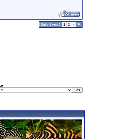
Seite 1 von 2
1
2
>
zu