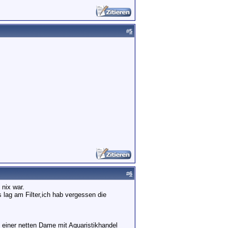
#
5
#
6
 nix war.
 lag am Filter,ich hab vergessen die
n einer netten Dame mit Aquaristikhandel