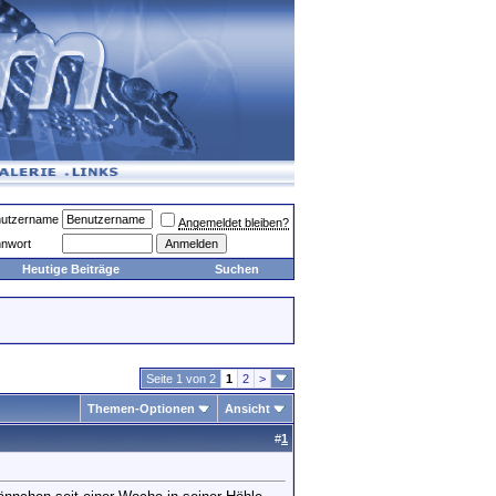
utzername
Angemeldet bleiben?
nwort
Heutige Beiträge
Suchen
Seite 1 von 2
1
2
>
Themen-Optionen
Ansicht
#
1