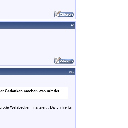
#
9
#
10
ber Gedanken machen was mit der
roße Welsbecken finanziert . Da ich hierfür