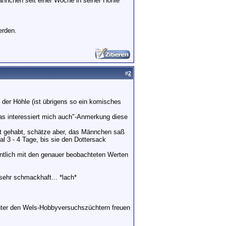
nnchen seit einer Woche in seiner Höhle
erden.
#
2
 der Höhle (ist übrigens so ein komisches
as interessiert mich auch"-Anmerkung diese
et gehabt, schätze aber, das Männchen saß
l 3 - 4 Tage, bis sie den Dottersack
ntlich mit den genauer beobachteten Werten
sehr schmackhaft... *lach*
nter den Wels-Hobbyversuchszüchtern freuen