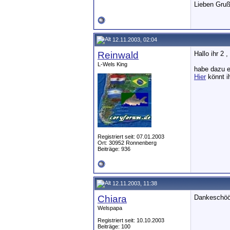
Lieben Gru
12.11.2003, 02:04
Reinwald
Hallo ihr 2 ,
L-Wels King
habe dazu e
Hier
könnt ih
Registriert seit: 07.01.2003
Ort: 30952 Ronnenberg
Beiträge: 936
12.11.2003, 11:38
Chiara
Dankeschöö
Welspapa
Registriert seit: 10.10.2003
Beiträge: 100