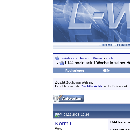
L-Welse.com Forum
>
Welse
>
Zucht
L144 hockt seit 1 Woche in seiner H
Registrieren
Hilfe
Zucht
Zucht von Welsen.
Beachtet auch die
Zuchtberichte
in der Datenbank.
03.11.2003, 19:24
Kermit
L144 hockt se
Wels