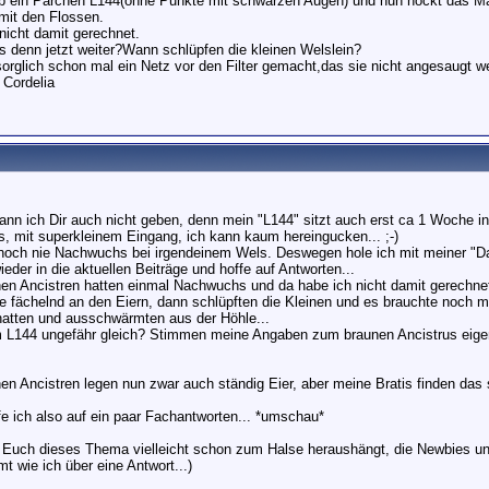
ab ein Pärchen L144(ohne Punkte mit schwarzen Augen) und nun hockt das Mä
 mit den Flossen.
nicht damit gerechnet.
s denn jetzt weiter?Wann schlüpfen die kleinen Welslein?
sorglich schon mal ein Netz vor den Filter gemacht,das sie nicht angesaugt w
 Cordelia
ann ich Dir auch nicht geben, denn mein "L144" sitzt auch erst ca 1 Woche in
, mit superkleinem Eingang, ich kann kaum hereingucken... ;-)
noch nie Nachwuchs bei irgendeinem Wels. Deswegen hole ich mit meiner "D
eder in die aktuellen Beiträge und hoffe auf Antworten...
en Ancistren hatten einmal Nachwuchs und da habe ich nicht damit gerechn
ge fächelnd an den Eiern, dann schlüpften die Kleinen und es brauchte noch ma
hatten und ausschwärmten aus der Höhle...
m L144 ungefähr gleich? Stimmen meine Angaben zum braunen Ancistrus eige
en Ancistren legen nun zwar auch ständig Eier, aber meine Bratis finden das 
fe ich also auf ein paar Fachantworten... *umschau*
Euch dieses Thema vielleicht schon zum Halse heraushängt, die Newbies u
t wie ich über eine Antwort...)