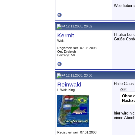
__________
Welsfieber 
12.11.2003, 20:02
Kermit
Hi,also bei
Grüße Corde
Wels
Registriert seit: 07.03.2003
Ort: Dreieich
Beiträge: 50
12.11.2003, 23:30
Reinwald
Hallo Claus 
Zitat:
L-Wels King
Ohne d
Nachzu
hier wird n
einen Abneh
Registriert seit: 07.01.2003