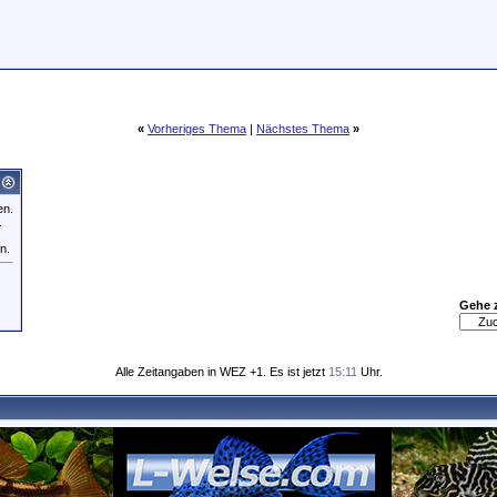
«
Vorheriges Thema
|
Nächstes Thema
»
en.
.
n.
Gehe 
Alle Zeitangaben in WEZ +1. Es ist jetzt
15:11
Uhr.