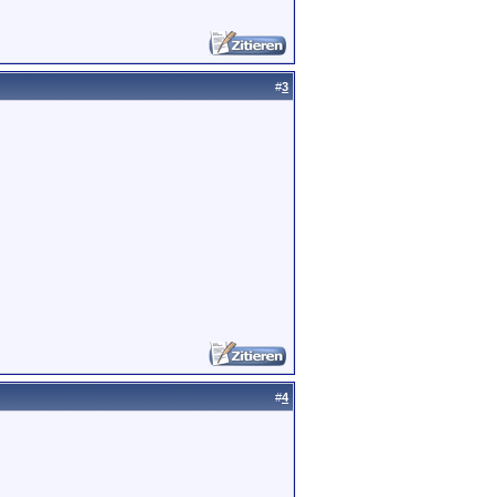
#
3
#
4