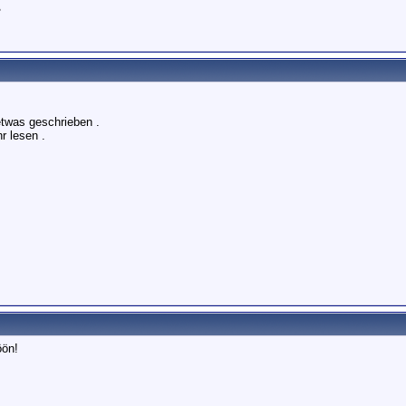
ß
twas geschrieben .
r lesen .
ön!