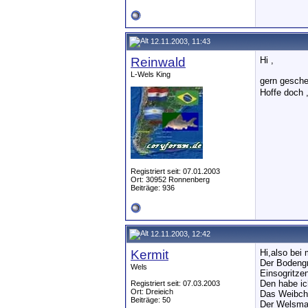
12.11.2003, 11:43
Reinwald
Hi ,
L-Wels King
gern gesche
Hoffe doch 
Registriert seit: 07.01.2003
Ort: 30952 Ronnenberg
Beiträge: 936
12.11.2003, 12:42
Kermit
Hi,also bei
Der Bodengr
Wels
Einsogritz
Den habe ic
Registriert seit: 07.03.2003
Ort: Dreieich
Das Weibche
Beiträge: 50
Der Welsman