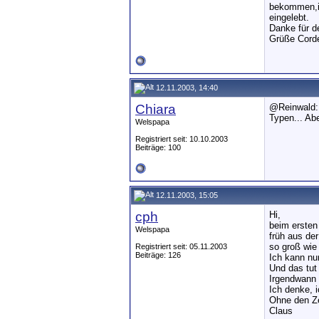
bekommen,ic
eingelebt.
Danke für d
Grüße Corde
12.11.2003, 14:40
Chiara
@Reinwald: 
Typen... Abe
Welspapa
Registriert seit: 10.10.2003
Beiträge: 100
12.11.2003, 15:05
cph
Hi,
beim ersten
Welspapa
früh aus de
so groß wie
Registriert seit: 05.11.2003
Beiträge: 126
Ich kann nu
Und das tut
Irgendwann 
Ich denke, 
Ohne den Ze
Claus