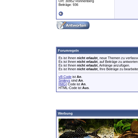
Ort: 30952 Ronnenberg
Beiträge: 936
Forumregeln
Es ist Ihnen
nicht erlaubt
, neue Themen zu verfass
Es ist Ihnen
nicht erlaubt
, auf Beiträge zu antworten
Es ist Ihnen
nicht erlaubt
, Anhänge anzufügen.
Es ist Ihnen
nicht erlaubt
, Ihre Beiträge zu bearbeite
vB Code
ist
An
.
Smileys
sind
An
.
[IMG]
Code ist
An
.
HTML-Code ist
Aus
.
Werbung