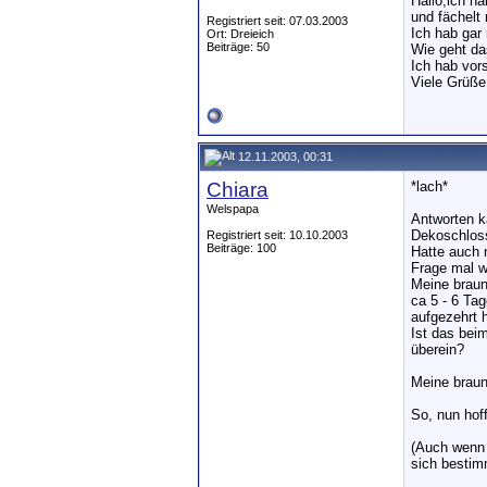
Hallo,ich h
und fächelt
Registriert seit: 07.03.2003
Ich hab gar 
Ort: Dreieich
Beiträge: 50
Wie geht da
Ich hab vor
Viele Grüße
12.11.2003, 00:31
Chiara
*lach*
Welspapa
Antworten k
Dekoschloss
Registriert seit: 10.10.2003
Beiträge: 100
Hatte auch 
Frage mal wi
Meine braun
ca 5 - 6 Ta
aufgezehrt 
Ist das bei
überein?
Meine braun
So, nun hof
(Auch wenn 
sich bestimm