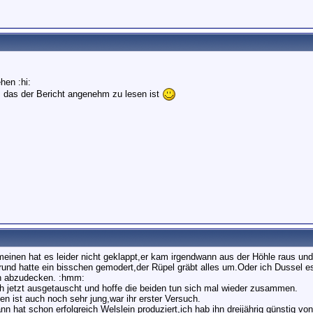
hen :hi:
, das der Bericht angenehm zu lesen ist
 meinen hat es leider nicht geklappt,er kam irgendwann aus der Höhle raus und
und hatte ein bisschen gemodert,der Rüpel gräbt alles um.Oder ich Dussel es
en abzudecken. :hmm:
h jetzt ausgetauscht und hoffe die beiden tun sich mal wieder zusammen.
n ist auch noch sehr jung,war ihr erster Versuch.
n hat schon erfolgreich Welslein produziert,ich hab ihn dreijährig günstig vo