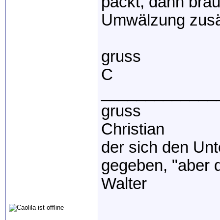
packt, dann brä
Umwälzung zusät
gruss
C
_____________
gruss
Christian
der sich den Unte
gegeben, "aber d
Walter