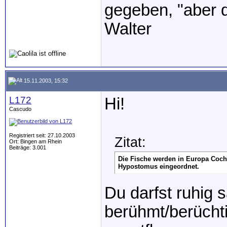
gegeben, "aber d
Walter
15.11.2003, 15:32
L172
Hi!
Cascudo
Registriert seit: 27.10.2003
Zitat:
Ort: Bingen am Rhein
Beiträge: 3.001
Die Fische werden in Europa Coch
Hypostomus eingeordnet.
Du darfst ruhig 
berühmt/berücht