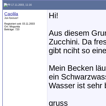
17.11.2003, 11:16
Caolila
Hi!
Jon forever!
Registriert seit: 03.11.2003
Ort: Moguntia
Beiträge: 720
Aus diesem Grun
Zucchini. Da fre
gibt nciht so ei
Mein Becken läuf
ein Schwarzwass
Wasser ist sehr 
gruss