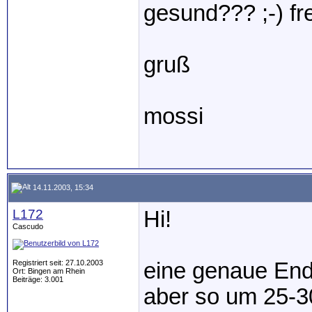
gesund??? ;-) fr
gruß
mossi
14.11.2003, 15:34
L172
Hi!
Cascudo
Registriert seit: 27.10.2003
eine genaue Endg
Ort: Bingen am Rhein
Beiträge: 3.001
aber so um 25-3