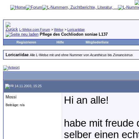
L-Welse.com Forum
>
Welse
>
Loricariidae
Pflege des Cochliodon soniae L137
Registrieren
Hilfe
Mitgliederliste
Loricariidae
Alle L-Welse mit und ohne Nummer von
Acanthicus
bis
Zonancistrus
14.11.2003, 15:25
Mossi
Hi an alle!
Beiträge: n/a
habe mit freude 
selber einen ech