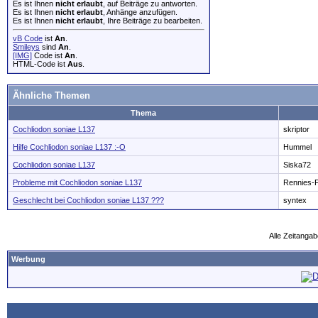
Es ist Ihnen
nicht erlaubt
, auf Beiträge zu antworten.
Es ist Ihnen
nicht erlaubt
, Anhänge anzufügen.
Es ist Ihnen
nicht erlaubt
, Ihre Beiträge zu bearbeiten.
vB Code
ist
An
.
Smileys
sind
An
.
[IMG]
Code ist
An
.
HTML-Code ist
Aus
.
Ähnliche Themen
Thema
Cochliodon soniae L137
skriptor
Hilfe Cochliodon soniae L137 :-O
Hummel
Cochliodon soniae L137
Siska72
Probleme mit Cochliodon soniae L137
Rennies-
Geschlecht bei Cochliodon soniae L137 ???
syntex
Alle Zeitangab
Werbung