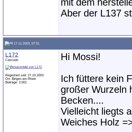
mit dem herstelle
Aber der L137 ste
17.11.2003, 07:51
L172
Hi Mossi!
Cascudo
Registriert seit: 27.10.2003
Ich füttere kein F
Ort: Bingen am Rhein
Beiträge: 3.001
großer Wurzeln 
Becken....
Vielleicht liegts
Weiches Holz =>