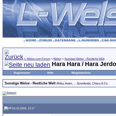
L-Welse.com Forum
>
Welse
>
Sonstige Welse - Restliche Welt
Hara Hara / Hara Jerdo
Registrieren
Hilfe
Mitgliederliste
Sonstige Welse - Restliche Welt
Afrika, Asien, ...
Synodontis, Chaca
& Co.
03.10.2006, 13:27