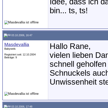
Idee, dass ich 
bin... ts, ts!
03.10.2006, 16:47
Masdevallia
Hallo Rane,
Babywels
vielen lieben Da
Registriert seit: 12.10.2004
Beiträge: 9
schnell geholfen 
Schnuckels auch
Unwissenheit ste
03.10.2006, 17:48