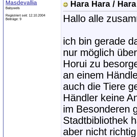
Masdevallia
Hara Hara / Hara
Babywels
Hallo alle zusa
Registriert seit: 12.10.2004
Beiträge: 9
ich bin gerade da
nur möglich übe
Horui zu besorg
an einem Händle
auch die Tiere g
Händler keine A
im Besonderen g
Stadtbibliothek 
aber nicht richti