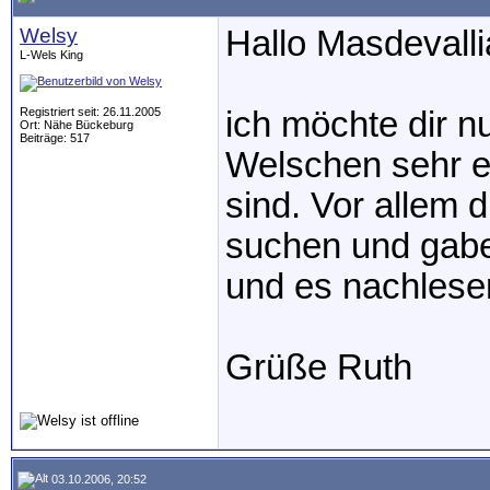
Welsy
Hallo Masdevalli
L-Wels King
Registriert seit: 26.11.2005
ich möchte dir n
Ort: Nähe Bückeburg
Beiträge: 517
Welschen sehr e
sind. Vor allem 
suchen und gabe
und es nachlese
Grüße Ruth
03.10.2006, 20:52