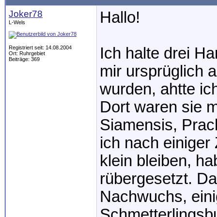
Joker78
Hallo!
L-Wels
Registriert seit: 14.08.2004
Ich halte drei H
Ort: Ruhrgebiet
Beiträge: 369
mir ursprüglich
wurden, ahtte ic
Dort waren sie 
Siamensis, Prach
ich nach einiger
klein bleiben, h
rübergesetzt. Da 
Nachwuchs, eini
Schmetterlingsb