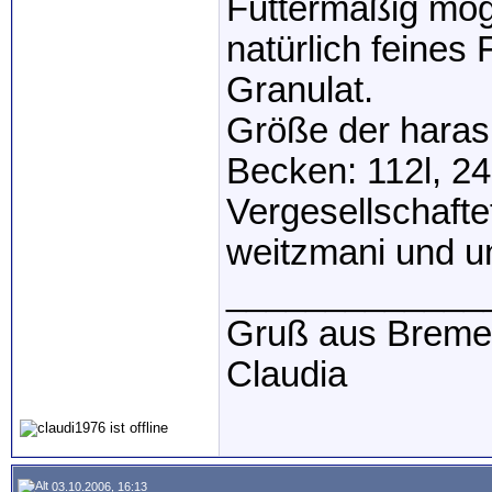
Futtermäßig möge
natürlich feines
Granulat.
Größe der haras
Becken: 112l, 2
Vergesellschafte
weitzmani und un
_____________
Gruß aus Breme
Claudia
03.10.2006, 16:13