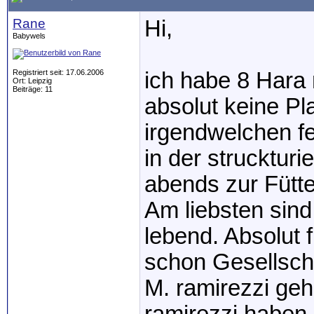
Rane
Hi,
Babywels
Registriert seit: 17.06.2006
ich habe 8 Hara
Ort: Leipzig
Beiträge: 11
absolut keine Pla
irgendwelchen fe
in der strucktur
abends zur Fütte
Am liebsten sind
lebend. Absolut 
schon Gesellscha
M. ramirezzi geh