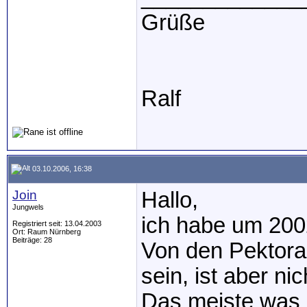
Grüße
Ralf
03.10.2006, 16:38
Join
Hallo,
Jungwels
ich habe um 2002
Registriert seit: 13.04.2003
Ort: Raum Nürnberg
Beiträge: 28
Von den Pektora
sein, ist aber nic
Das meiste was a