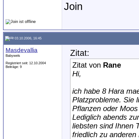
Join
03.10.2006, 16:45
Masdevallia
Zitat:
Babywels
Zitat von
Rane
Registriert seit: 12.10.2004
Beiträge: 9
Hi,
ich habe 8 Hara mae
Platzprobleme. Sie li
Pflanzen oder Moos 
Lediglich abends zur
liebsten sind Ihnen 
friedlich zu anderen