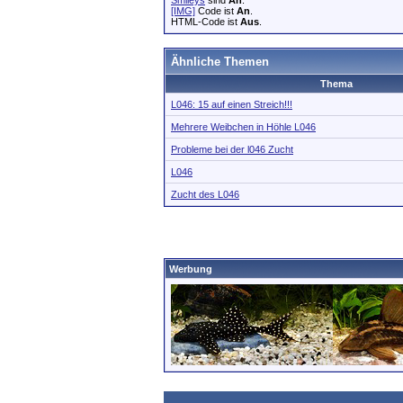
Smileys
sind
An
.
[IMG]
Code ist
An
.
HTML-Code ist
Aus
.
Ähnliche Themen
Thema
L046: 15 auf einen Streich!!!
Mehrere Weibchen in Höhle L046
Probleme bei der l046 Zucht
L046
Zucht des L046
Werbung