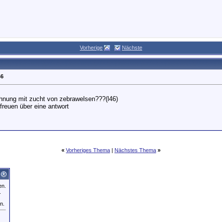
Vorherige
Nächste
46
hnung mit zucht von zebrawelsen???(l46)
freuen über eine antwort
«
Vorheriges Thema
|
Nächstes Thema
»
en.
.
n.