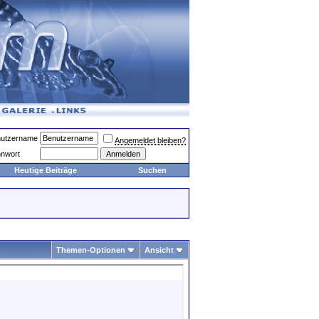
utzername
Angemeldet bleiben?
nwort
Heutige Beiträge
Suchen
Themen-Optionen
Ansicht