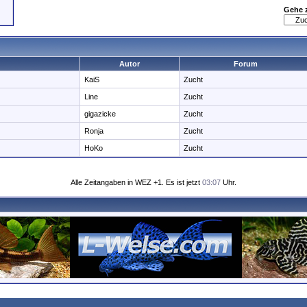
Gehe 
Autor
Forum
KaiS
Zucht
Line
Zucht
gigazicke
Zucht
Ronja
Zucht
HoKo
Zucht
Alle Zeitangaben in WEZ +1. Es ist jetzt
03:07
Uhr.