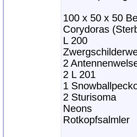
100 x 50 x 50 B
Corydoras (Sterb
L 200
Zwergschilderwe
2 Antennenwels
2 L 201
1 Snowballpecko
2 Sturisoma
Neons
Rotkopfsalmler