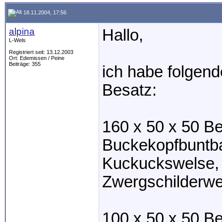
18.11.2004, 17:56
alpina
Hallo,
L-Wels
Registriert seit: 13.12.2003
Ort: Edemissen / Peine
Beiträge: 355
ich habe folgen
Besatz:
160 x 50 x 50 B
Buckekopfbuntba
Kuckuckswelse, 
Zwergschilderwe
100 x 50 x 50 B