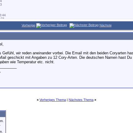
04
53
8:44
:23
1:25
Vorherige
Nächste
25
00
09
el,
:12
20:06
:19
s Gefühl, wir reden aneinander vorbei. Die Email mit den beiden Coryarten has
32
Mail geschickt mit Angaben zu 12 Cory-Arten. Die deutschen Namen hast Du 
..
aben wie Temperatur etc. nicht.
07.03.2003,
20:27
36
________
..
07.03.2003,
21:39
,
:42
46
r...
07.03.2003,
21:49
1:52
:53
21:58
1
«
Vorheriges Thema
|
Nächstes Thema
»
22:25
07
:52
en.
02
.
n.
007,
10:01