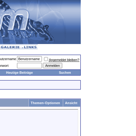
utzername
Angemeldet bleiben?
nwort
Heutige Beiträge
Suchen
Themen-Optionen
Ansicht