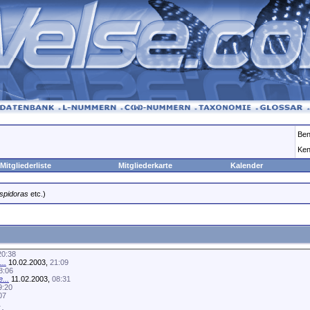
Ben
Ken
Mitgliederliste
Mitgliederkarte
Kalender
spidoras
etc.)
20:38
..
10.02.2003,
21:09
8:06
...
11.02.2003,
08:31
9:20
07
1