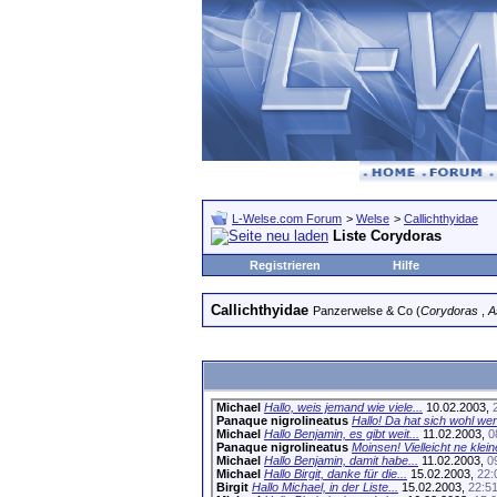
L-Welse.com Forum
>
Welse
>
Callichthyidae
Liste Corydoras
Registrieren
Hilfe
Callichthyidae
Panzerwelse & Co (
Corydoras
,
A
Michael
Hallo, weis jemand wie viele...
10.02.2003,
Panaque nigrolineatus
Hallo! Da hat sich wohl wer.
Michael
Hallo Benjamin, es gibt weit...
11.02.2003,
0
Panaque nigrolineatus
Moinsen! Vielleicht ne kleine
Michael
Hallo Benjamin, damit habe...
11.02.2003,
0
Michael
Hallo Birgit, danke für die...
15.02.2003,
22:
Birgit
Hallo Michael, in der Liste...
15.02.2003,
22:5