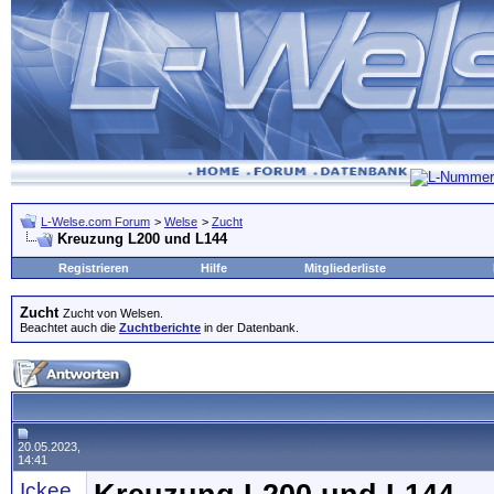
L-Welse.com Forum
>
Welse
>
Zucht
Kreuzung L200 und L144
Registrieren
Hilfe
Mitgliederliste
Zucht
Zucht von Welsen.
Beachtet auch die
Zuchtberichte
in der Datenbank.
20.05.2023,
14:41
Ickee