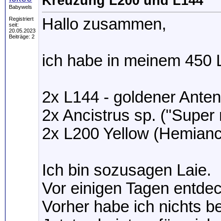
Kreuzung L200 und L144
Babywels
Hallo zusammen,
Registriert
seit:
20.05.2023
Beiträge: 2
ich habe in meinem 450 
2x L144 - goldener Anten
2x Ancistrus sp. ("Super 
2x L200 Yellow (Hemianci
Ich bin sozusagen Laie.
Vor einigen Tagen entde
Vorher habe ich nichts b