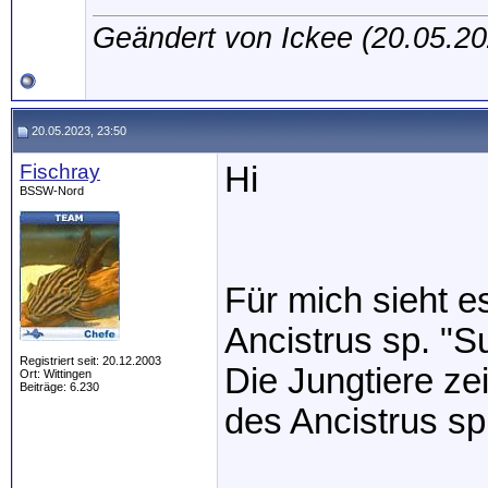
Geändert von Ickee (20.05.
20.05.2023, 23:50
Fischray
Hi
BSSW-Nord
Für mich sieht e
Ancistrus sp. "S
Registriert seit: 20.12.2003
Die Jungtiere z
Ort: Wittingen
Beiträge: 6.230
des Ancistrus s