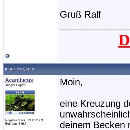
Gruß Ralf
_____________
D
24.05.2023, 14:18
Acanthicus
Moin,
Junger Hupfer
eine Kreuzung de
unwahrscheinlich.
Registriert seit: 13.12.2003
deinem Becken n
Beiträge: 5.960