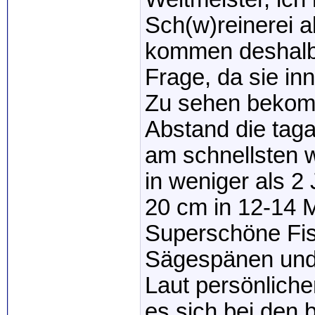
Sch(w)reinerei a
kommen deshalb 
Frage, da sie inn
Zu sehen bekomm
Abstand die taga
am schnellsten 
in weniger als 2
20 cm in 12-14 
Superschöne Fi
Sägespänen und
Laut persönliche
es sich bei den