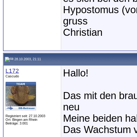
Hypostomus (vor
gruss
Christian
28.10.2003, 21:11
L172
Hallo!
Cascudo
Das mit den bra
neu
Meine beiden ha
Registriert seit: 27.10.2003
Ort: Bingen am Rhein
Beiträge: 3.001
Das Wachstum ver