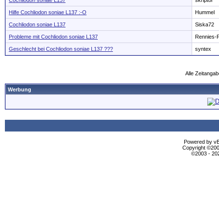
Cochliodon soniae L137
skriptor
Hilfe Cochliodon soniae L137 :-O
Hummel
Cochliodon soniae L137
Siska72
Probleme mit Cochliodon soniae L137
Rennies-
Geschlecht bei Cochliodon soniae L137 ???
syntex
Alle Zeitangab
Werbung
Powered by vBu
Copyright ©2000
©2003 - 2