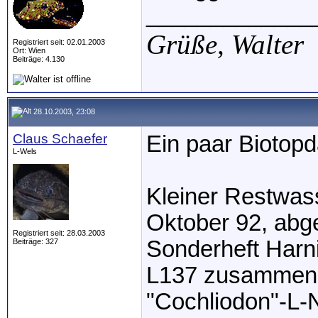
_____________
Grüße,
Walter
Registriert seit: 02.01.2003
Ort: Wien
Beiträge: 4.130
28.10.2003, 23:08
Claus Schaefer
Ein paar Biotopd
L-Wels
Kleiner Restwass
Oktober 92, abge
Registriert seit: 28.03.2003
Sonderheft Harn
Beiträge: 327
L137 zusammen 
"Cochliodon"-L