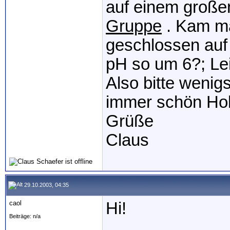
auf einem groß
Gruppe
. Kam man
geschlossen auf 
pH so um 6?; Lei
Also bitte wenig
immer schön Hol
Grüße
Claus
29.10.2003, 04:35
caol
Hi!
Beiträge: n/a