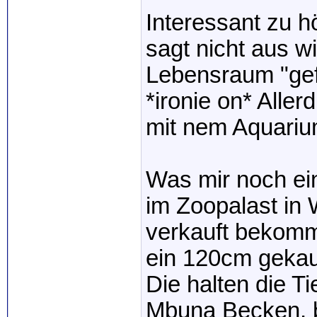
Interessant zu h
sagt nicht aus w
Lebensraum "gefl
*ironie on* Alle
mit nem Aquarium
Was mir noch ein
im Zoopalast in
verkauft bekomm
ein 120cm gekauf
Die halten die T
Mbuna Becken, be