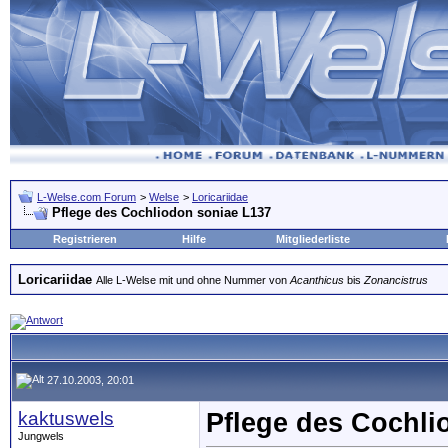
L-Welse.com Forum
>
Welse
>
Loricariidae
Pflege des Cochliodon soniae L137
Registrieren
Hilfe
Mitgliederliste
Loricariidae
Alle L-Welse mit und ohne Nummer von
Acanthicus
bis
Zonancistrus
27.10.2003, 20:01
kaktuswels
Pflege des Cochli
Jungwels