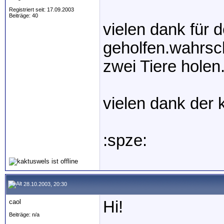
Registriert seit: 17.09.2003
Beiträge: 40
vielen dank für 
geholfen.wahrsch
zwei Tiere holen
vielen dank der 
:spze:
28.10.2003, 20:30
caol
Hi!
Beiträge: n/a