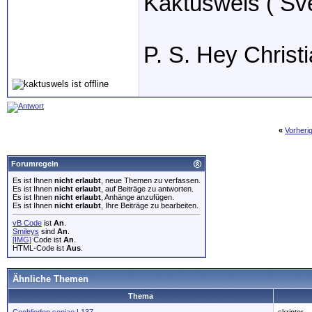
Kaktuswels ( Sv
P. S. Hey Christ
«
Vorheri
Forumregeln
Es ist Ihnen
nicht erlaubt
, neue Themen zu verfassen.
Es ist Ihnen
nicht erlaubt
, auf Beiträge zu antworten.
Es ist Ihnen
nicht erlaubt
, Anhänge anzufügen.
Es ist Ihnen
nicht erlaubt
, Ihre Beiträge zu bearbeiten.
vB Code
ist
An
.
Smileys
sind
An
.
[IMG]
Code ist
An
.
HTML-Code ist
Aus
.
Ähnliche Themen
Thema