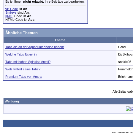
Es ist Ihnen
nicht erlaubt
, Ihre Beiträge zu bearbeiten.
vB Code
ist
An
.
Smileys
sind
An
.
[IMG]
Code ist
An
.
HTML-Code ist
Aus
.
Ähnliche Themen
Thema
Tabs die an der Aquariumscheibe haften!
Gradi
Welche Tabs füttert ihr
BivSkibov
Tabs mit hohen Spirulina Anteil?
snakie05
Wels wittert seine Tabs?
Pummelc
Premium Tabs von Amtra
Brinkman
Alle Zeitangab
Werbung