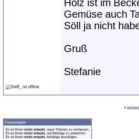
Holz ist im Beck
Gemüse auch Tab
Söll ja nicht hab
Gruß
Stefanie
«
Vorheri
Forumregeln
Es ist Ihnen
nicht erlaubt
, neue Themen zu verfassen.
Es ist Ihnen
nicht erlaubt
, auf Beiträge zu antworten.
Es ist Ihnen
nicht erlaubt
, Anhänge anzufügen.