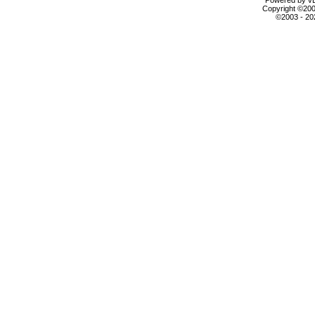
Powered by vBu
Copyright ©2000
©2003 - 2