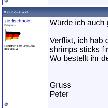
01.04.2011, 17:28
zierfischpoint
Würde ich auch 
Babywels
Verflixt, ich hab
Registriert seit: 09.03.2011
shrimps sticks f
Beiträge: 13
Wo bestellt ihr 
Gruss
Peter