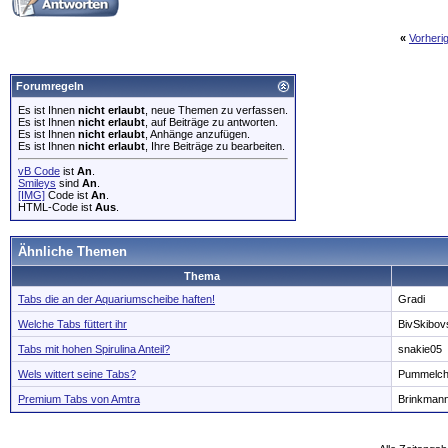
«
Vorheri
Forumregeln
Es ist Ihnen
nicht erlaubt
, neue Themen zu verfassen.
Es ist Ihnen
nicht erlaubt
, auf Beiträge zu antworten.
Es ist Ihnen
nicht erlaubt
, Anhänge anzufügen.
Es ist Ihnen
nicht erlaubt
, Ihre Beiträge zu bearbeiten.
vB Code
ist
An
.
Smileys
sind
An
.
[IMG]
Code ist
An
.
HTML-Code ist
Aus
.
Ähnliche Themen
Thema
Tabs die an der Aquariumscheibe haften!
Gradi
Welche Tabs füttert ihr
BivSkibov
Tabs mit hohen Spirulina Anteil?
snakie05
Wels wittert seine Tabs?
Pummelc
Premium Tabs von Amtra
Brinkman