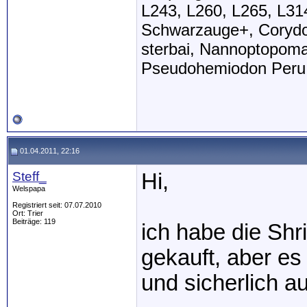
L243, L260, L265, L314
Schwarzauge+, Corydo
sterbai, Nannoptopoma
Pseudohemiodon Peru 
01.04.2011, 22:16
Steff_
Hi,
Welspapa
Registriert seit: 07.07.2010
Ort: Trier
Beiträge: 119
ich habe die Shr
gekauft, aber es
und sicherlich a