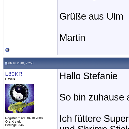
Grüße aus Ulm
Martin
06.10.2010, 22:50
L80KR
Hallo Stefanie
L-Wels
So bin zuhause
Ich füttere Supe
Registriert seit: 04.10.2008
Ort: Krefeld
Beiträge: 346