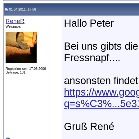
01.04.2011, 17:56
ReneR
Hallo Peter
Welspapa
Bei uns gibts di
Fressnapf....
Registriert seit: 17.06.2006
Beiträge: 131
ansonsten findet
https://www.goo
q=s%C3%...5e3
Gruß René