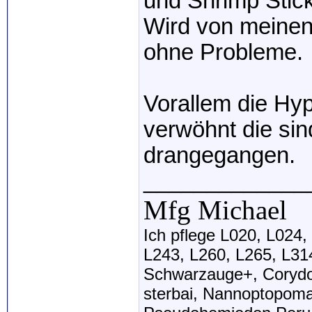
und Shrimp Stic
Wird von meine
ohne Probleme.
Vorallem die Hyp
verwöhnt die sin
drangegangen.
_____________
Mfg Michael
Ich pflege L020, L024,
L243, L260, L265, L314
Schwarzauge+, Corydo
sterbai, Nannoptopoma