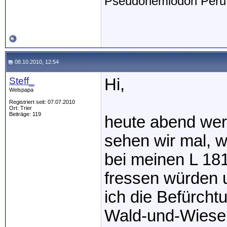
Pseudohemiodon Peru 
08.10.2010, 12:54
Steff_
Hi,
Welspapa
Registriert seit: 07.07.2010
Ort: Trier
Beiträge: 119
heute abend wer
sehen wir mal, w
bei meinen L 181
fressen würden u
ich die Befürcht
Wald-und-Wiesen