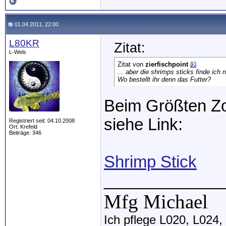
01.04.2011, 22:00
L80KR
Zitat:
L-Wels
Zitat von
zierfischpoint
... aber die shrimps sticks finde ich 
Wo bestellt ihr denn das Futter?
Beim Größten Zo
siehe Link:
Registriert seit: 04.10.2008
Ort: Krefeld
Beiträge: 346
Shrimp Stick
_____________
Mfg Michael
Ich pflege L020, L024,