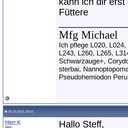
kann ich dir erst
Füttere
_____________
Mfg Michael
Ich pflege L020, L024,
L243, L260, L265, L314
Schwarzauge+, Corydo
sterbai, Nannoptopoma
Pseudohemiodon Peru 
06.10.2010, 20:10
Herr K
Hallo Steff,
Wels