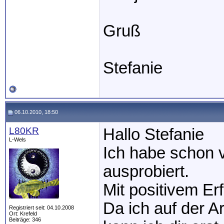
Gruß
Stefanie
06.10.2010, 18:50
L80KR
Hallo Stefanie
L-Wels
Ich habe schon 
ausprobiert.
Mit positivem Erf
Da ich auf der A
Registriert seit: 04.10.2008
Ort: Krefeld
Beiträge: 346