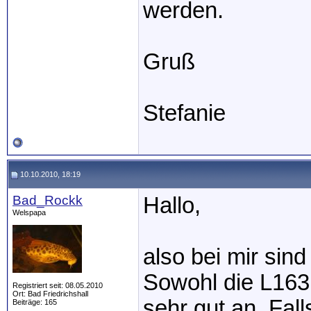
werden.
Gruß
Stefanie
10.10.2010, 18:19
Bad_Rockk
Hallo,
Welspapa
also bei mir si
Sowohl die L163,
Registriert seit: 08.05.2010
Ort: Bad Friedrichshall
sehr gut an. Fall
Beiträge: 165