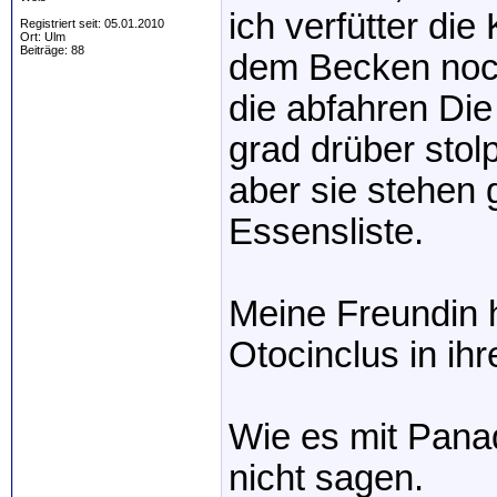
ich verfütter di
Registriert seit: 05.01.2010
Ort: Ulm
Beiträge: 88
dem Becken noch
die abfahren Di
grad drüber stol
aber sie stehen 
Essensliste.
Meine Freundin 
Otocinclus in ih
Wie es mit Panaq
nicht sagen.