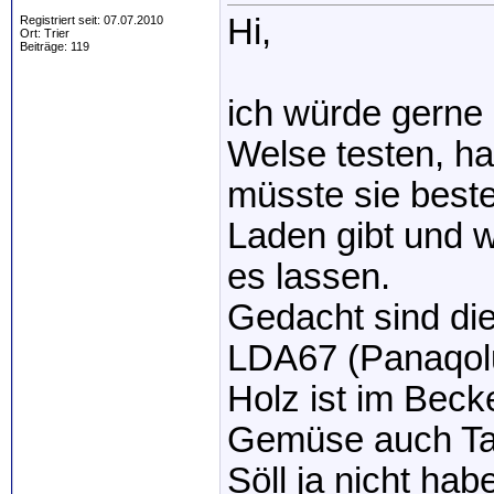
Hi,
Registriert seit: 07.07.2010
Ort: Trier
Beiträge: 119
ich würde gerne 
Welse testen, ha
müsste sie beste
Laden gibt und w
es lassen.
Gedacht sind die
LDA67 (Panaqolu
Holz ist im Beck
Gemüse auch Tab
Söll ja nicht hab