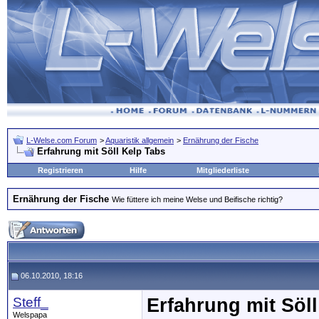
L-Welse.com Forum
>
Aquaristik allgemein
>
Ernährung der Fische
Erfahrung mit Söll Kelp Tabs
Registrieren
Hilfe
Mitgliederliste
Ernährung der Fische
Wie füttere ich meine Welse und Beifische richtig?
06.10.2010, 18:16
Steff_
Erfahrung mit Söl
Welspapa