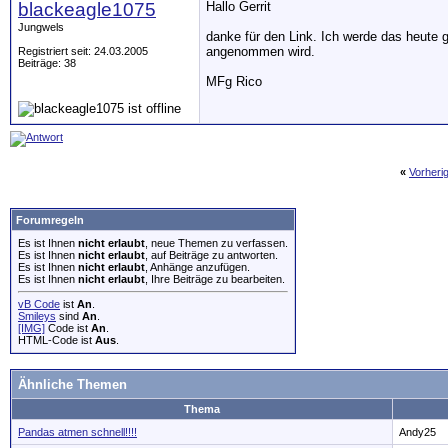
blackeagle1075
Hallo Gerrit
Jungwels
danke für den Link. Ich werde das heute 
angenommen wird.
Registriert seit: 24.03.2005
Beiträge: 38
MFg Rico
«
Vorheri
Forumregeln
Es ist Ihnen
nicht erlaubt
, neue Themen zu verfassen.
Es ist Ihnen
nicht erlaubt
, auf Beiträge zu antworten.
Es ist Ihnen
nicht erlaubt
, Anhänge anzufügen.
Es ist Ihnen
nicht erlaubt
, Ihre Beiträge zu bearbeiten.
vB Code
ist
An
.
Smileys
sind
An
.
[IMG]
Code ist
An
.
HTML-Code ist
Aus
.
Ähnliche Themen
Thema
Pandas atmen schnell!!!!
Andy25