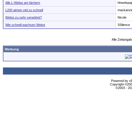
Alle L-Welse am fächern
hhwelspa
L200 atmen viel zu schnell
mackanzi
Welse zu sehr verwöhnt?
Nicole
Wie schnell wachsen Welse
SSilence
Alle Zeitangab
Werbung
Powered by vBu
Copyright ©2000
©2003 - 2