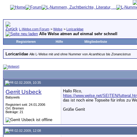
L-Welse.com Forum
>
Welse
>
Loricariidae
Alle Welse atmen auf einmal sehr schnell
Registrieren
Hilfe
Mitgliederliste
Loricariidae
Alle L-Welse mit und ohne Nummer von
Acanthicus
bis
Zonancistrus
02.02.2009, 10:35
Gerrit Usbeck
Hallo Rico,
https://www.welse.net/SEITEN/futteral.ht
Babywels
das ist noch eine Topseite für infos zu W
Registriert seit: 24.01.2006
Ort: Bremen
Grüße Gerrit
Beiträge: 21
02.02.2009, 12:08