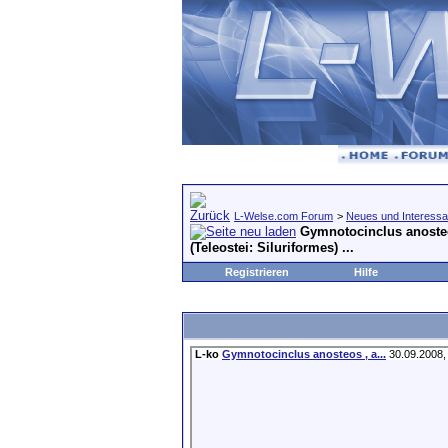
L-Welse.com Forum
>
Neues und Interessa
Gymnotocinclus anosteos
(Teleostei: Siluriformes) ...
Registrieren
Hilfe
L-ko
Gymnotocinclus anosteos , a...
30.09.2008