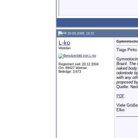
30.09.2008, 16:31
L-ko
Gymnotocinclu
Welsfan
Tiago Pinto
Gymnotocinc
Brazil. The 
Registriert seit: 20.12.2004
Ort: 99427 Weimar
naked body. 
Beiträge: 3.673
odontode tip
with any ot
proposed by
Quelle: Neot
PDF
Viele Grüße
Elko
__________