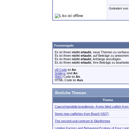
Geändert von
Forumregeln
Es ist Ihnen
nicht erlaubt
, neue Themen zu verfass
Es ist Ihnen
nicht erlaubt
, auf Beiträge zu antworten
Es ist Ihnen
nicht erlaubt
, Anhänge anzufügen.
Es ist Ihnen
nicht erlaubt
, Ihre Beiträge zu bearbeite
vB Code
ist
An
.
Smileys
sind
An
.
[IMG]
Code ist
An
.
HTML-Code ist
Aus
.
Ähnliche Themen
Thema
Caecorhamdella brasiliensis- A new blind catfish from
Some new catfishes from Brazil (1927)
The second ural centrum in Siluriformes
Limiting Factors and Behavioral Ecology of Four Loric