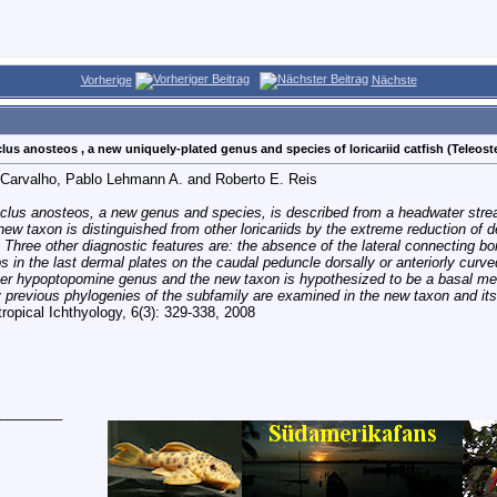
Vorherige
Nächste
s anosteos , a new uniquely-plated genus and species of loricariid catfish (Teleostei:
 Carvalho, Pablo Lehmann A. and Roberto E. Reis
lus anosteos, a new genus and species, is described from a headwater stream
new taxon is distinguished from other loricariids by the extreme reduction of
Three other diagnostic features are: the absence of the lateral connecting b
s in the last dermal plates on the caudal peduncle dorsally or anteriorly curv
her hypoptopomine genus and the new taxon is hypothesized to be a basal me
 previous phylogenies of the subfamily are examined in the new taxon and its
ropical Ichthyology, 6(3): 329-338, 2008
________