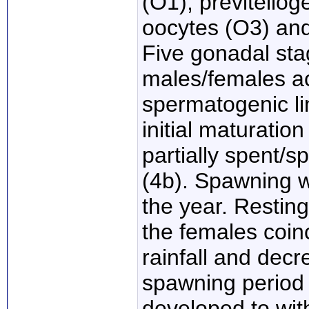
(O1), previtellog
oocytes (O3) and 
Five gonadal sta
males/females a
spermatogenic lin
initial maturatio
partially spent/
(4b). Spawning w
the year. Resting
the females coin
rainfall and decr
spawning period 
developed to wit