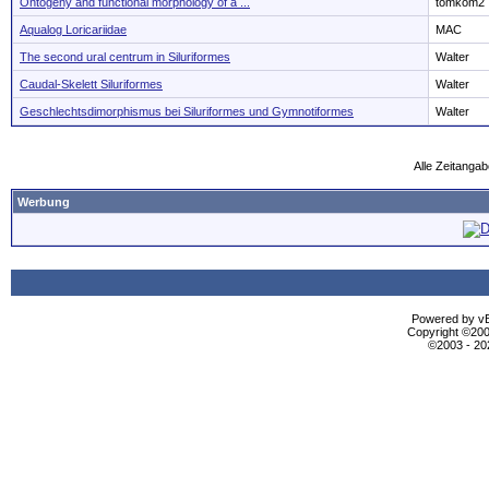
Ontogeny and functional morphology of a ...
tomkom2
Aqualog Loricariidae
MAC
The second ural centrum in Siluriformes
Walter
Caudal-Skelett Siluriformes
Walter
Geschlechtsdimorphismus bei Siluriformes und Gymnotiformes
Walter
Alle Zeitangab
Werbung
Powered by vBu
Copyright ©2000
©2003 - 2