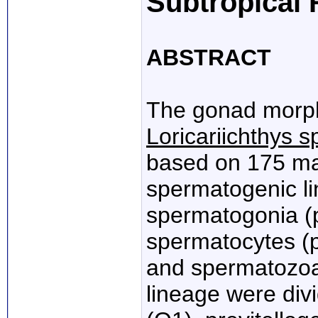
Subtropical 
ABSTRACT
The gonad morph
Loricariichthys sp
based on 175 mal
spermatogenic li
spermatogonia (
spermatocytes (
and spermatozoa,
lineage were div