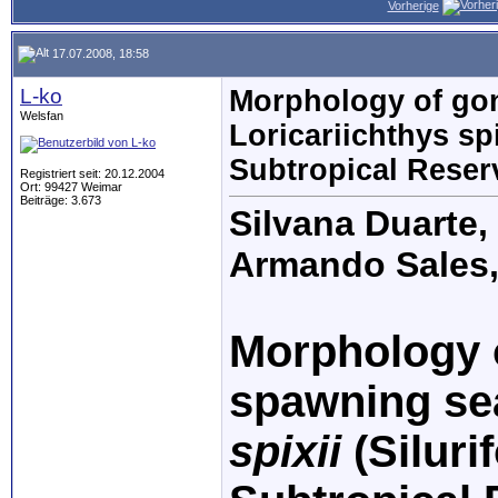
Vorherige
17.07.2008, 18:58
L-ko
Morphology of gon
Welsfan
Loricariichthys spi
Subtropical Reser
Registriert seit: 20.12.2004
Ort: 99427 Weimar
Beiträge: 3.673
Silvana Duarte,
Armando Sales, 
Morphology o
spawning se
spixii
(Siluri