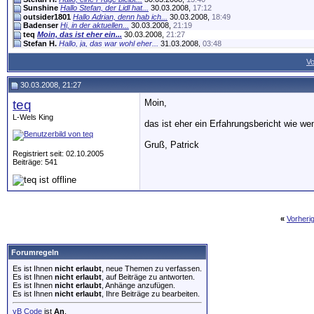
Sunshine
Hallo Stefan, der Lidl hat...
30.03.2008,
17:12
outsider1801
Hallo Adrian, denn hab ich...
30.03.2008,
18:49
Badenser
Hi, in der aktuellen...
30.03.2008,
21:19
teq
Moin, das ist eher ein...
30.03.2008,
21:27
Stefan H.
Hallo, ja, das war wohl eher...
31.03.2008,
03:48
Cattleya
Salü da gibts nur einen...
31.03.2008,
07:25
Zeuss
Moin, hier gibt es auch...
31.03.2008,
11:23
Vo
Walla
Hallöchen Leute, früher...
01.04.2008,
07:20
farid
hallo zusammen, ich habe mit...
02.04.2008,
17:49
30.03.2008, 21:27
teq
Moin,
L-Wels King
das ist eher ein Erfahrungsbericht wie we
Gruß, Patrick
Registriert seit: 02.10.2005
Beiträge: 541
«
Vorheri
Forumregeln
Es ist Ihnen
nicht erlaubt
, neue Themen zu verfassen.
Es ist Ihnen
nicht erlaubt
, auf Beiträge zu antworten.
Es ist Ihnen
nicht erlaubt
, Anhänge anzufügen.
Es ist Ihnen
nicht erlaubt
, Ihre Beiträge zu bearbeiten.
vB Code
ist
An
.