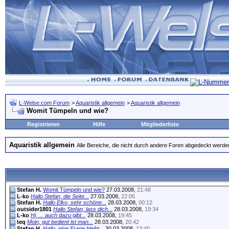
L-Welse.com Forum
>
Aquaristik allgemein
>
Aquaristik allgemein
Womit Tümpeln und wie?
Registrieren
Hilfe
Mitgliederliste
Aquaristik allgemein
Alle Bereiche, die nicht durch andere Foren abgedeckt werde
Stefan H.
Womit Tümpeln und wie?
27.03.2008,
21:48
L-ko
Hallo Stefan, die Seite...
27.03.2008,
22:05
Stefan H.
Hallo Elko, sehr schöne...
28.03.2008,
00:12
outsider1801
Hallo Stefan, lass dich...
28.03.2008,
19:34
L-ko
Hi, ... auch dazu gibt...
28.03.2008,
19:45
teq
Moin, gut bedient ist man...
28.03.2008,
20:42
Stefan H.
Hallo, eine Frage bleibt...
30.03.2008,
13:40