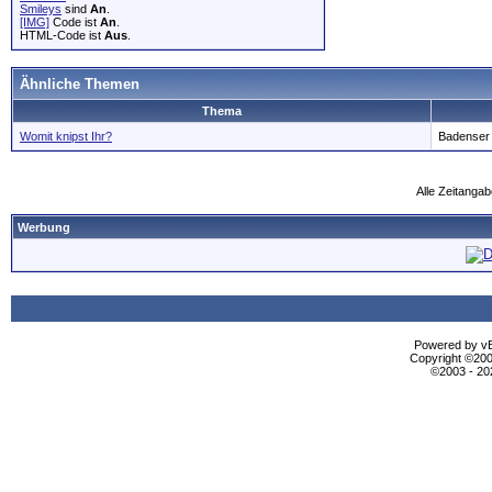
Smileys
sind
An
.
[IMG]
Code ist
An
.
HTML-Code ist
Aus
.
Ähnliche Themen
Thema
Womit knipst Ihr?
Badenser
Alle Zeitangab
Werbung
Powered by vBu
Copyright ©2000
©2003 - 2