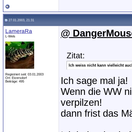
27.01.2003, 21:31
LameraRa
@ DangerMous
L-Wels
Zitat:
Ich weiss nicht kann vielleicht a
Registriert seit: 03.01.2003
Ich sage mal ja!
Ort: Etzersdorf
Beiträge: 495
Wenn die WW ni
verpilzen!
dann frist das M