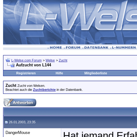
L-Welse.com Forum
>
Welse
>
Zucht
Aufzucht von L144
Registrieren
Hilfe
Mitgliederliste
Zucht
Zucht von Welsen.
Beachtet auch die
Zuchtberichte
in der Datenbank.
26.01.2003, 23:35
DangerMouse
Hat jemand Erfa