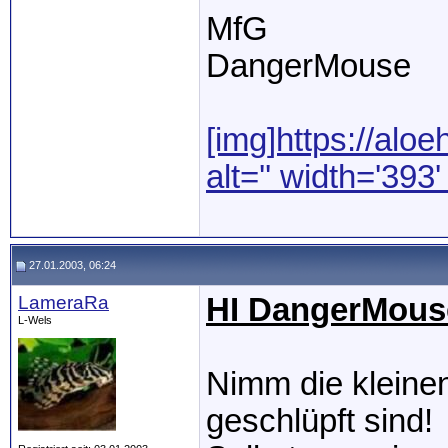
MfG
DangerMouse
[img]https://aloeh
alt='' width='393
27.01.2003, 06:24
LameraRa
HI DangerMous
L-Wels
Nimm die kleinen
geschlüpft sind!