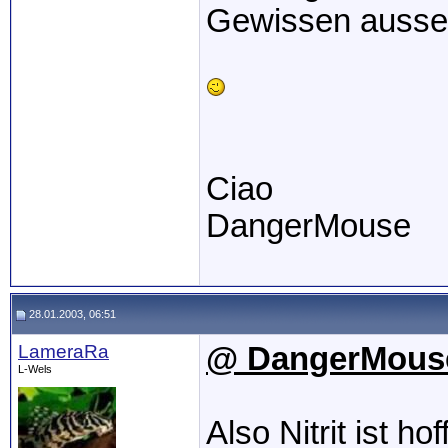
Gewissen aussem
Ciao
DangerMouse
28.01.2003, 06:51
LameraRa
@ DangerMous
L-Wels
Also Nitrit ist hof