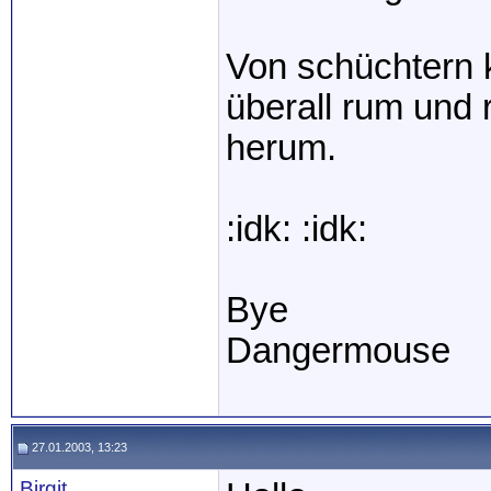
Von schüchtern k
überall rum und 
herum.
:idk: :idk:
Bye
Dangermouse
27.01.2003, 13:23
Birgit