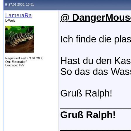
27.01.2003, 13:51
LameraRa
@ DangerMous
L-Wels
Ich finde die pla
Hast du den Kas
Registriert seit: 03.01.2003
Ort: Etzersdorf
Beiträge: 495
So das das Wass
Gruß Ralph!
_____________
Gruß Ralph!
_____________