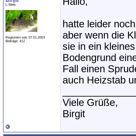
Hallo,
L-Wels
hatte leider no
aber wenn die K
Registriert seit: 07.01.2003
Beiträge: 412
sie in ein klein
Bodengrund eine
Fall einen Sprude
auch Heizstab un
_____________
Viele Grüße,
Birgit