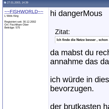
27.01.2003, 14:39
~~FISHWORLD~~
hi dangerMous
L-Wels King
Registriert seit: 30.12.2002
Ort: Fischlham Ober
Beiträge: 575
Zitat:
Ich finde die Netze besser , schon
da mabst du rech
annahme das das
ich würde in die
bevorzugen.
der brutkasten h