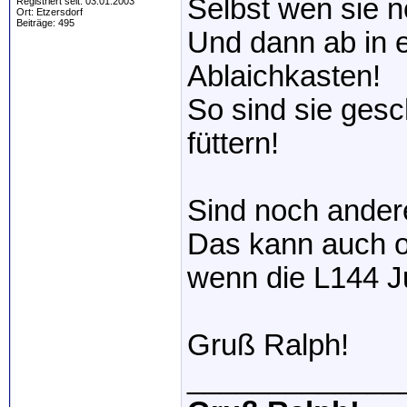
Selbst wen sie 
Registriert seit: 03.01.2003
Ort: Etzersdorf
Beiträge: 495
Und dann ab in e
Ablaichkasten!
So sind sie gesc
füttern!
Sind noch ander
Das kann auch o
wenn die L144 J
Gruß Ralph!
_____________