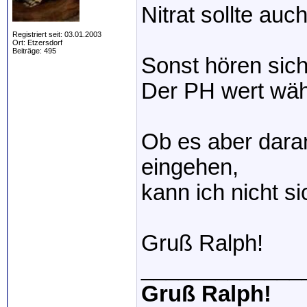
Nitrat sollte auch
Registriert seit: 03.01.2003
Ort: Etzersdorf
Beiträge: 495
Sonst hören sich
Der PH wert wäh
Ob es aber daran
eingehen,
kann ich nicht s
Gruß Ralph!
_____________
Gruß Ralph!