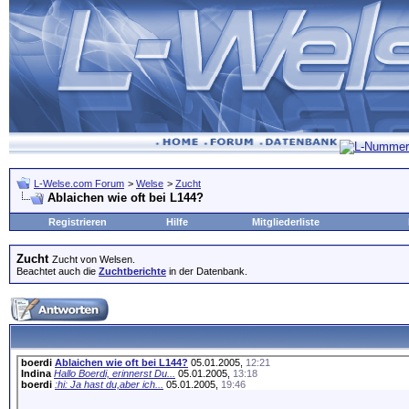
L-Welse.com Forum
>
Welse
>
Zucht
Ablaichen wie oft bei L144?
Registrieren
Hilfe
Mitgliederliste
Zucht
Zucht von Welsen.
Beachtet auch die
Zuchtberichte
in der Datenbank.
boerdi
Ablaichen wie oft bei L144?
05.01.2005,
12:21
Indina
Hallo Boerdi, erinnerst Du...
05.01.2005,
13:18
boerdi
:hi: Ja hast du,aber ich...
05.01.2005,
19:46