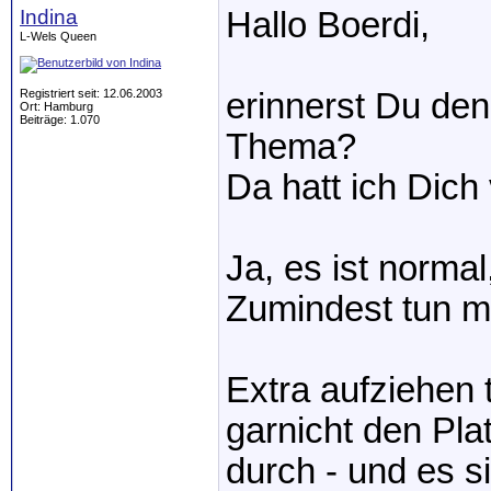
Indina
Hallo Boerdi,
L-Wels Queen
Registriert seit: 12.06.2003
erinnerst Du den
Ort: Hamburg
Beiträge: 1.070
Thema?
Da hatt ich Dich
Ja, es ist normal
Zumindest tun m
Extra aufziehen t
garnicht den Pl
durch - und es 