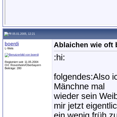
05.01.2005, 12:21
boerdi
Ablaichen wie oft 
L-Wels
:hi:
Registriert seit: 11.05.2004
Ort: Rosenheim/Oberbayern
Beiträge: 280
folgendes:Also 
Mänchne mal
wieder sein Wei
mir jetzt eigentl
ein wenig früh z