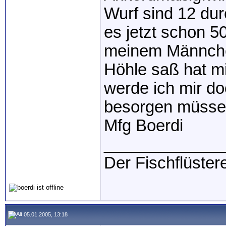
Wurf sind 12 du
es jetzt schon 5
meinem Männche
Höhle saß hat mi
werde ich mir d
besorgen müss
Mfg Boerdi
_____________
Der Fischflüster
05.01.2005, 13:18