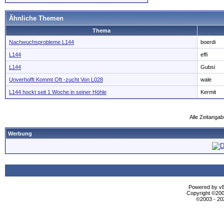
Ähnliche Themen
Thema
Nachwuchsprobleme L144
boerdi
L144
effi
L144
Gubsi
Unverhofft Kommt Oft -zucht Von L028
wale
L144 hockt seit 1 Woche in seiner Höhle
Kermit
Alle Zeitangab
Werbung
Powered by vBu
Copyright ©2000
©2003 - 2