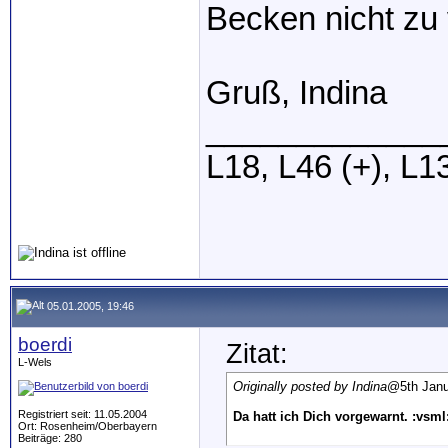
Becken nicht zu 
Gruß, Indina
_____________
L18, L46 (+), L1
05.01.2005, 19:46
boerdi
Zitat:
L-Wels
Originally posted by Indina
@5th Janu
Registriert seit: 11.05.2004
Da hatt ich Dich vorgewarnt. :vsml
Ort: Rosenheim/Oberbayern
Beiträge: 280