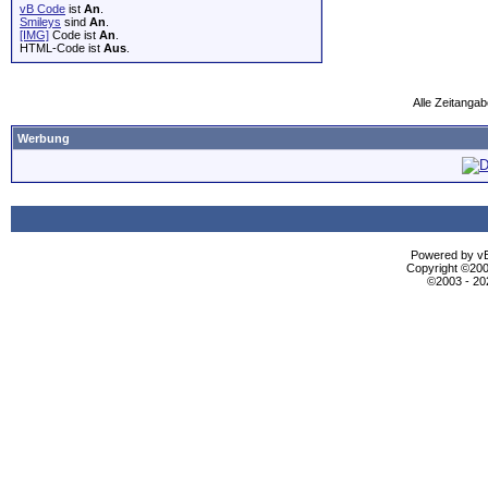
vB Code
ist
An
.
Smileys
sind
An
.
[IMG]
Code ist
An
.
HTML-Code ist
Aus
.
Alle Zeitangab
Werbung
Powered by vBu
Copyright ©2000
©2003 - 2