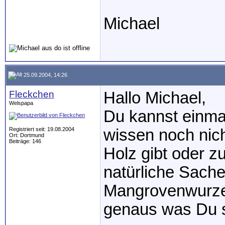
Michael
25.09.2004, 14:26
Fleckchen
Hallo Michael,
Welspapa
Du kannst einmal
Registriert seit: 19.08.2004
wissen noch nic
Ort: Dortmund
Beiträge: 146
Holz gibt oder z
natürliche Sache
Mangrovenwurzel
genaus was Du s