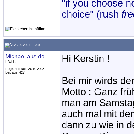
"if you choose no
choice" (rush
fre
25.09.2004, 15:08
Michael aus do
Hi Kerstin !
L-Wels
Registriert seit: 26.10.2003
Beiträge: 427
Bei mir wirds d
Motto : Ganz frü
man am Samstag
auch mal mit dem
dann zu wie in d