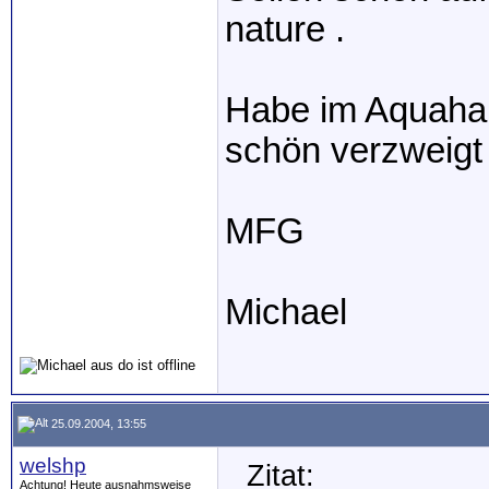
nature .
Habe im Aquahau
schön verzweigt
MFG
Michael
25.09.2004, 13:55
welshp
Zitat:
Achtung! Heute ausnahmsweise