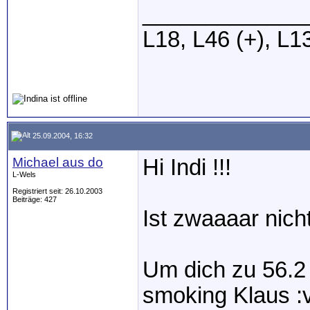
_____________
L18, L46 (+), L1
25.09.2004, 16:32
Michael aus do
Hi Indi !!!
L-Wels
Registriert seit: 26.10.2003
Beiträge: 427
Ist zwaaaar nicht
Um dich zu 56.2
smoking Klaus :v