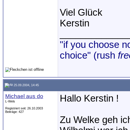
Viel Glück
Kerstin
_____________
"if you choose no
choice" (rush
fre
25.09.2004, 14:45
Michael aus do
Hallo Kerstin !
L-Wels
Registriert seit: 26.10.2003
Beiträge: 427
Zu Welke geh ic