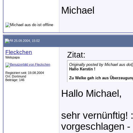
Michael
25.09.2004, 15:02
Fleckchen
Zitat:
Welspapa
Originally posted by Michael aus do
@
Hallo Kerstin !
Registriert seit: 19.08.2004
Ort: Dortmund
Zu Welke geh ich aus Überzeugung
Beiträge: 146
Hallo Michael,
sehr vernünftig! 
vorgeschlagen -