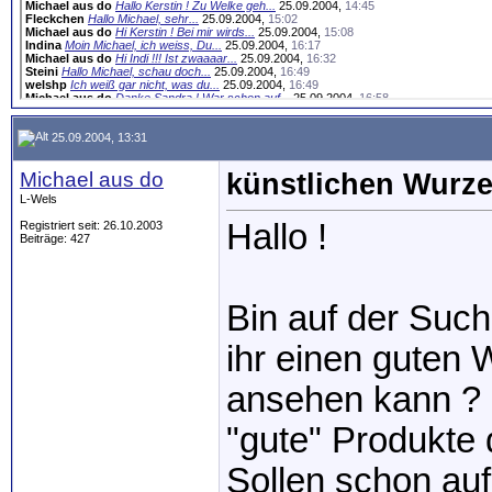
Michael aus do
Hallo Kerstin ! Zu Welke geh...
25.09.2004,
14:45
Fleckchen
Hallo Michael, sehr...
25.09.2004,
15:02
Michael aus do
Hi Kerstin ! Bei mir wirds...
25.09.2004,
15:08
Indina
Moin Michael, ich weiss, Du...
25.09.2004,
16:17
Michael aus do
Hi Indi !!! Ist zwaaaar...
25.09.2004,
16:32
Steini
Hallo Michael, schau doch...
25.09.2004,
16:49
welshp
Ich weiß gar nicht, was du...
25.09.2004,
16:49
Michael aus do
Danke Sandra ! War schon auf...
25.09.2004,
16:58
welshp
Mensch dann sag das doch...
25.09.2004,
17:12
25.09.2004, 13:31
Michael aus do
künstlichen Wurze
L-Wels
Hallo !
Registriert seit: 26.10.2003
Beiträge: 427
Bin auf der Such
ihr einen guten
ansehen kann ? 
"gute" Produkte 
Sollen schon au