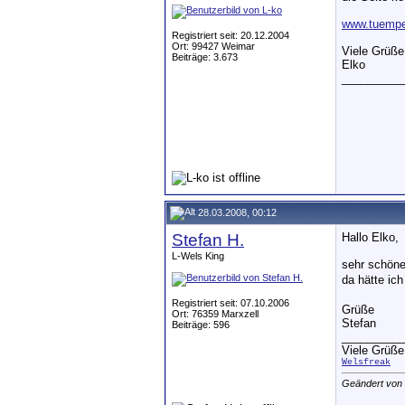
www.tuempe
Registriert seit: 20.12.2004
Ort: 99427 Weimar
Viele Grüße
Beiträge: 3.673
Elko
__________
28.03.2008, 00:12
Stefan H.
Hallo Elko,
L-Wels King
sehr schöne
da hätte ic
Registriert seit: 07.10.2006
Grüße
Ort: 76359 Marxzell
Stefan
Beiträge: 596
__________
Viele Grüße
Welsfreak
Geändert von 