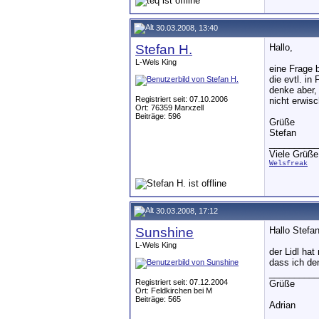
30.03.2008, 13:40
Stefan H.
Hallo,
L-Wels King
eine Frage 
die evtl. i
denke aber,
Registriert seit: 07.10.2006
nicht erwis
Ort: 76359 Marxzell
Beiträge: 596
Grüße
Stefan
__________
Viele Grüße
Welsfreak
30.03.2008, 17:12
Sunshine
Hallo Stefan
L-Wels King
der Lidl ha
dass ich de
__________
Registriert seit: 07.12.2004
Grüße
Ort: Feldkirchen bei M
Beiträge: 565
Adrian