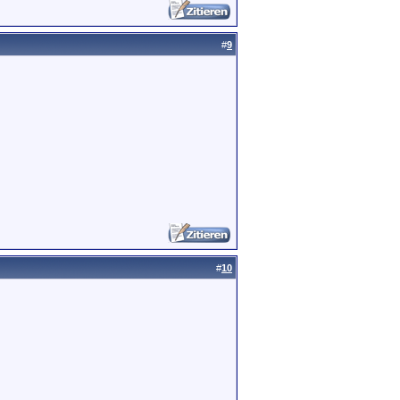
#
9
#
10