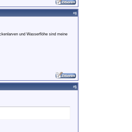
#
4
ckenlarven und Wasserflöhe sind meine
#
5