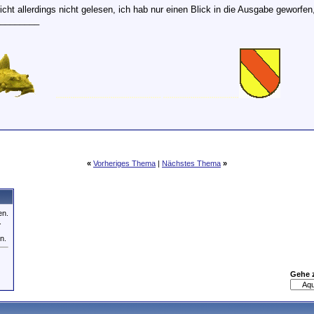
cht allerdings nicht gelesen, ich hab nur einen Blick in die Ausgabe geworfen, 
________
.................................................. ....................................
«
Vorheriges Thema
|
Nächstes Thema
»
en.
.
n.
Gehe 