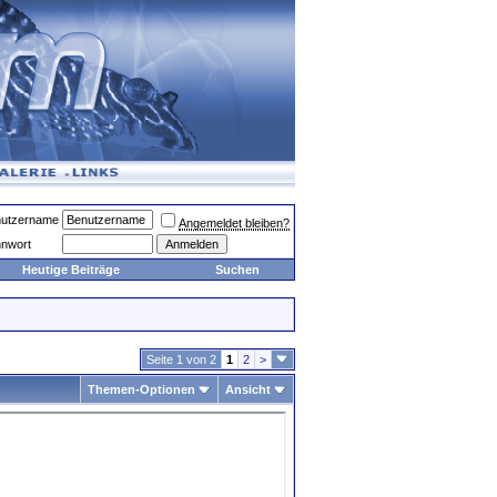
utzername
Angemeldet bleiben?
nwort
Heutige Beiträge
Suchen
Seite 1 von 2
1
2
>
Themen-Optionen
Ansicht