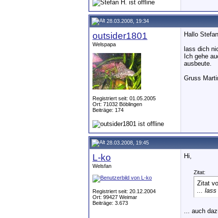
28.03.2008, 19:34
outsider1801
Hallo Stefan
Welspapa
lass dich ni
Ich gehe au
ausbeute.
Gruss Marti
Registriert seit: 01.05.2005
Ort: 71032 Böblingen
Beiträge: 174
28.03.2008, 19:45
L-ko
Hi,
Welsfan
Zitat:
Zitat v
... las
Registriert seit: 20.12.2004
Ort: 99427 Weimar
Beiträge: 3.673
... auch da