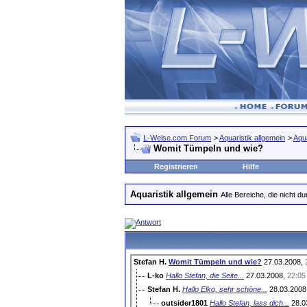
L-Welse.com Forum
>
Aquaristik allgemein
>
Aqua
Womit Tümpeln und wie?
Registrieren
Hilfe
Aquaristik allgemein
Alle Bereiche, die nicht 
Stefan H.
Womit Tümpeln und wie?
27.03.2008,
L-ko
Hallo Stefan, die Seite...
27.03.2008,
22:05
Stefan H.
Hallo Elko, sehr schöne...
28.03.2008
outsider1801
Hallo Stefan, lass dich...
28.0