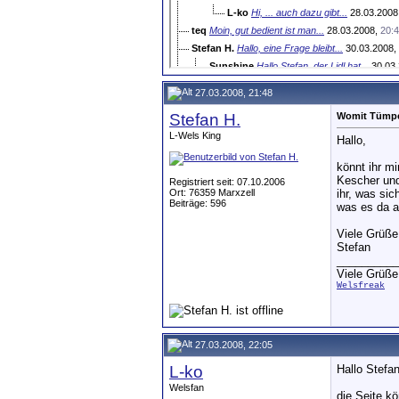
L-ko
Hi, ... auch dazu gibt...
28.03.2008
teq
Moin, gut bedient ist man...
28.03.2008,
20:
Stefan H.
Hallo, eine Frage bleibt...
30.03.2008,
Sunshine
Hallo Stefan, der Lidl hat...
30.03
outsider1801
Hallo Adrian, denn hab ich
27.03.2008, 21:48
Badenser
Hi, in der aktuellen...
30.
Stefan H.
Womit Tümpe
teq
Moin, das ist eher ein...
30.03.2008,
21:27
L-Wels King
Stefan H.
Hallo, ja, das war wohl eher...
31.03.
Hallo,
Cattleya
Salü da gibts nur einen...
31.03.20
könnt ihr m
Zeuss
Moin, hier gibt es auch...
31.03.
Kescher und
Registriert seit: 07.10.2006
Walla
Hallöchen Leute, früher...
01.04.2008,
07:
Ort: 76359 Marxzell
ihr, was si
Beiträge: 596
was es da a
farid
hallo zusammen, ich habe mit...
02.04.200
Viele Grüße
Stefan
__________
Viele Grüße
Welsfreak
27.03.2008, 22:05
L-ko
Hallo Stefan
Welsfan
die Seite kö