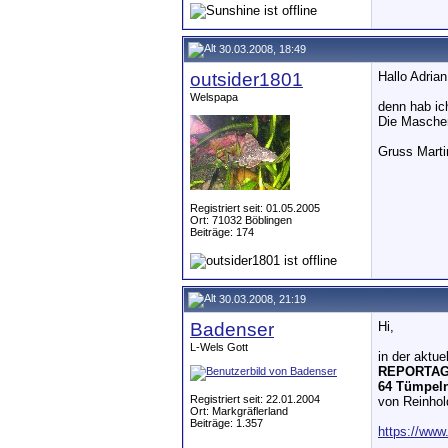
30.03.2008, 18:49
outsider1801
Hallo Adrian
Welspapa
denn hab ic
Die Maschen
Gruss Marti
Registriert seit: 01.05.2005
Ort: 71032 Böblingen
Beiträge: 174
30.03.2008, 21:19
Badenser
Hi,
L-Wels Gott
in der aktu
REPORTA
64 Tümpeln
Registriert seit: 22.01.2004
von Reinho
Ort: Markgräflerland
Beiträge: 1.357
https://www