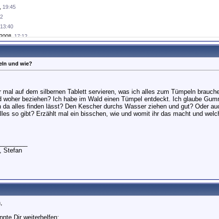
,
19:45
42
13:40
.2008,
17:12
...
30.03.2008,
18:49
03.2008,
21:19
ln und wie?
2008,
03:48
08,
07:25
ir mal auf dem silbernen Tablett servieren, was ich alles zum Tümpeln brauche
2008,
11:23
 woher beziehen? Ich habe im Wald einen Tümpel entdeckt. Ich glaube Gumm
20
ch da alles finden lässt? Den Kescher durchs Wasser ziehen und gut? Oder 
lles so gibt? Erzählt mal ein bisschen, wie und womit ihr das macht und welc
8,
17:49
________
, Stefan
,
nnte Dir weiterhelfen: