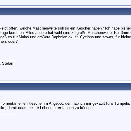
bleibt offen, welche Maschenweite soll so ein Kescher haben? Ich habe bis
n Frage kommen. Alles andere hat wohl eine zu große Maschenweite. Bei 3mm ge
 daß es für Mülas und größere Daphnien ok ist. Cyclops und sowas, für klein
chen, oder?
________
, Stefan
,
t momentan einen Kescher im Angebot, den hab ich mir gekauft für's Tümpeln.
nke, damit ddas meiste Lebendfutter fangen zu können
________