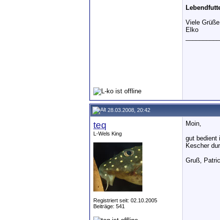
Lebendfutt
Viele Grüße
Elko
__________
28.03.2008, 20:42
teq
Moin,
L-Wels King
gut bedient
Kescher du
Gruß, Patri
Registriert seit: 02.10.2005
Beiträge: 541