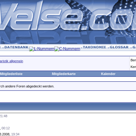
Ben
ristik allgemein
Ken
Mitgliederliste
Mitgliederkarte
Kalender
durch andere Foren abgedeckt werden.
21:48
,
00:12
3.2008,
19:34