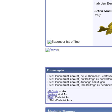
hab den Beri
__________
lieben Gruss
Ralf
Forumregeln
Es ist Ihnen
nicht erlaubt
, neue Themen zu verfass
Es ist Ihnen
nicht erlaubt
, auf Beiträge zu antworten
Es ist Ihnen
nicht erlaubt
, Anhänge anzufügen.
Es ist Ihnen
nicht erlaubt
, Ihre Beiträge zu bearbeite
vB Code
ist
An
.
Smileys
sind
An
.
[IMG]
Code ist
An
.
HTML-Code ist
Aus
.
Ähnliche Themen