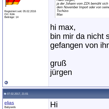
ja der Johann vom ZZA bemüht sich i
dem November Import oder von seine
Tschüss
Registriert seit: 05.02.2016
Ort: Köln
Max
Beiträge: 14
hi max,
bin mir da nicht 
gefangen von ih
gruß
jürgen
07.02.2017, 21:01
elias
Hi
Babywels