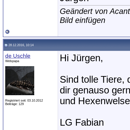
Geändert von Acan
Bild einfügen
28.12.2016, 10:14
de Uschle
Hi Jürgen,
Welspapa
Sind tolle Tiere,
dir genauso ger
und Hexenwelse.
Registriert seit: 03.10.2012
Beiträge: 129
LG Fabian