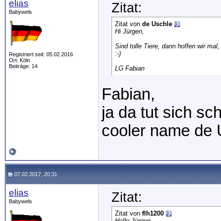
elias
Zitat:
Babywels
Zitat von
de Uschle
Hi Jürgen,
Sind tolle Tiere, dann hoffen wir ma
:-)
Registriert seit: 05.02.2016
Ort: Köln
Beiträge: 14
LG Fabian
Fabian,
ja da tut sich s
cooler name de
07.02.2017, 20:31
elias
Zitat:
Babywels
Zitat von
flh1200
Hallo Jürgen,