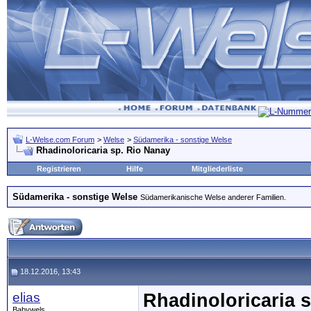
L-Welse.com Forum
>
Welse
>
Südamerika - sonstige Welse
Rhadinoloricaria sp. Rio Nanay
Registrieren
Hilfe
Mitgliederliste
Südamerika - sonstige Welse
Südamerikanische Welse anderer Familien.
18.12.2016, 13:43
elias
Rhadinoloricaria 
Babywels