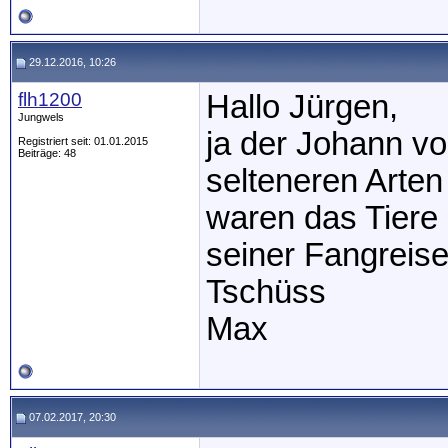
29.12.2016, 10:26
flh1200
Hallo Jürgen,
Jungwels
ja der Johann v
Registriert seit: 01.01.2015
Beiträge: 48
selteneren Arten
waren das Tiere
seiner Fangreis
Tschüss
Max
07.02.2017, 20:30