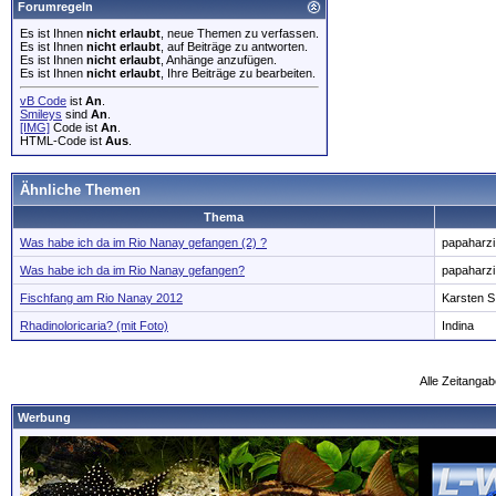
Forumregeln
Es ist Ihnen
nicht erlaubt
, neue Themen zu verfassen.
Es ist Ihnen
nicht erlaubt
, auf Beiträge zu antworten.
Es ist Ihnen
nicht erlaubt
, Anhänge anzufügen.
Es ist Ihnen
nicht erlaubt
, Ihre Beiträge zu bearbeiten.
vB Code
ist
An
.
Smileys
sind
An
.
[IMG]
Code ist
An
.
HTML-Code ist
Aus
.
Ähnliche Themen
Thema
Was habe ich da im Rio Nanay gefangen (2) ?
papaharzi
Was habe ich da im Rio Nanay gefangen?
papaharzi
Fischfang am Rio Nanay 2012
Karsten S
Rhadinoloricaria? (mit Foto)
Indina
Alle Zeitangab
Werbung