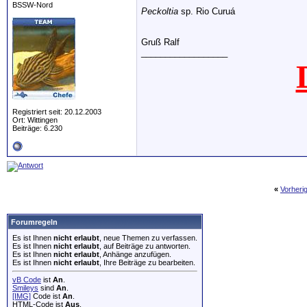
BSSW-Nord
Peckoltia
sp. Rio Curuá
Gruß Ralf
__________________
Registriert seit: 20.12.2003
Ort: Wittingen
Beiträge: 6.230
«
Vorheri
Forumregeln
Es ist Ihnen
nicht erlaubt
, neue Themen zu verfassen.
Es ist Ihnen
nicht erlaubt
, auf Beiträge zu antworten.
Es ist Ihnen
nicht erlaubt
, Anhänge anzufügen.
Es ist Ihnen
nicht erlaubt
, Ihre Beiträge zu bearbeiten.
vB Code
ist
An
.
Smileys
sind
An
.
[IMG]
Code ist
An
.
HTML-Code ist
Aus
.