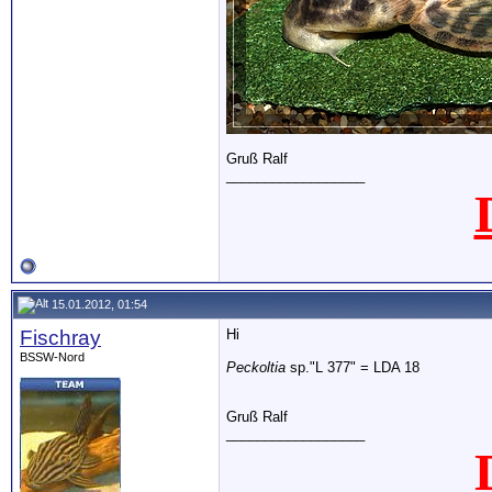
Gruß Ralf
__________________
15.01.2012, 01:54
Fischray
Hi
BSSW-Nord
Peckoltia
sp."L 377" = LDA 18
Gruß Ralf
__________________