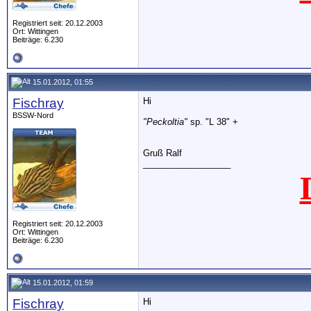
Registriert seit: 20.12.2003
Ort: Wittingen
Beiträge: 6.230
15.01.2012, 01:55
Fischray
Hi
BSSW-Nord
"Peckoltia"
sp. "L 38" +
Gruß Ralf
__________________
Registriert seit: 20.12.2003
Ort: Wittingen
Beiträge: 6.230
15.01.2012, 01:59
Fischray
Hi