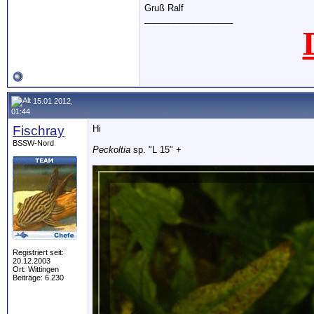
Gruß Ralf
__________________
15.01.2012,
01:44
Fischray
Hi
BSSW-Nord
Peckoltia
sp. "L 15" +
Registriert seit:
20.12.2003
Ort: Wittingen
Beiträge: 6.230