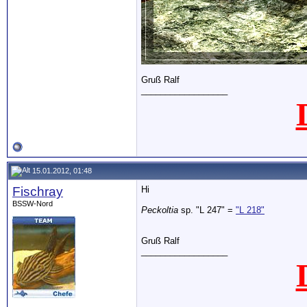
Gruß Ralf
__________________
15.01.2012, 01:48
Fischray
Hi
BSSW-Nord
Peckoltia
sp. "L 247" =
"L 218"
Gruß Ralf
__________________