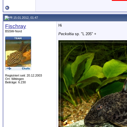
15.01.2012, 01:47
Fischray
Hi
BSSW-Nord
Peckoltia
sp. "L 205" +
Registriert seit: 20.12.2003
Ort: Wittingen
Beiträge: 6.230