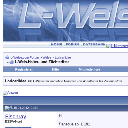
L-Welse.com Forum
>
Welse
>
Loricariidae
L-Wels-Halter- und Züchterliste
Registrieren
Hilfe
Mitgliederliste
Loricariidae
Alle L-Welse mit und ohne Nummer von
Acanthicus
bis
Zonancistrus
15.01.2012, 01:30
Fischray
Hi
BSSW-Nord
Panaque
sp. L 191