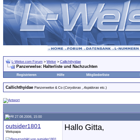
L-Welse.com Forum
>
Welse
>
Callichthyidae
Panzerwelse: Halterliste und Nachzuchten
Registrieren
Hilfe
Mitgliederliste
Callichthyidae
Panzerwelse & Co (
Corydoras
,
Aspidoras
etc.)
27.08.2006, 15:00
outsider1801
Hallo Gitta,
Welspapa