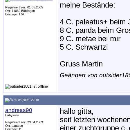
meine Bestände:
Registriert seit: 01.05.2005
Ort: 71032 Böblingen
Beiträge: 174
4 C. paleatus+ beim 
8 C. panda beim Gro
9 C. metae bei mir
5 C. Schwartzi
Gruss Martin
Geändert von outsider1
30.08.2006, 22:18
andreas90
hallo gitta,
Babywels
seit letzten wochenen
Registriert seit: 23.04.2003
Ort: bautzen
einer zuchtgruppe c. 
Beiträge: 11