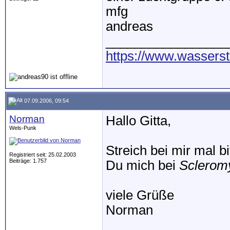
mfg
andreas
_________________
https://www.wassers
07.09.2006, 09:54
Norman
Hallo Gitta,
Wels-Punk
Streich bei mir mal bi
Registriert seit: 25.02.2003
Beiträge: 1.757
Du mich bei
Scleromy
viele Grüße
Norman
_________________