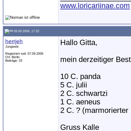
www.loricariinae.com
09.09.2006, 17:32
herrjeh
Hallo Gitta,
Jungwels
Registriert seit: 07.09.2006
Ort: Berlin
mein derzeitiger Best
Beiträge: 33
10 C. panda
5 C. julii
2 C. schwartzi
1 C. aeneus
2 C. ? (marmorierter
Gruss Kalle