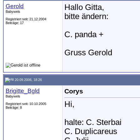
Gerold
Hallo Gitta,
Babywels
bitte ändern:
Registriert seit: 21.12.2004
Beiträge: 17
C. panda +
Gruss Gerold
20.09.2006, 18:26
Brigitte_Bgld
Corys
Babywels
Hi,
Registriert seit: 10.10.2005
Beiträge: 8
halte: C. Sterbai
C. Duplicareus