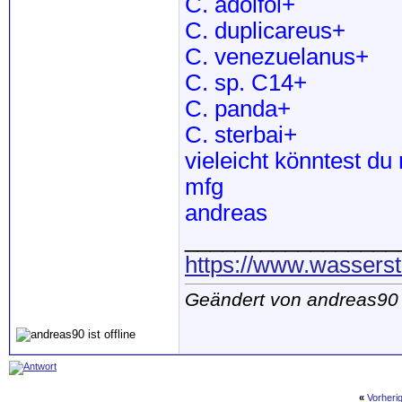
C. adolfoi+
C. duplicareus+
C. venezuelanus+
C. sp. C14+
C. panda+
C. sterbai+
vieleicht könntest du
mfg
andreas
_________________
https://www.wassers
Geändert von andreas90
«
Vorheri