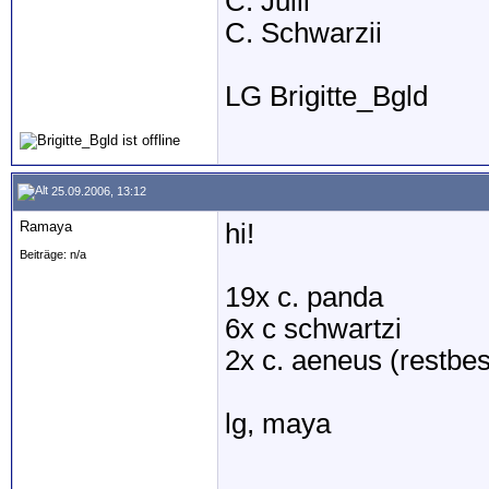
C. Julii
C. Schwarzii
LG Brigitte_Bgld
25.09.2006, 13:12
Ramaya
hi!
Beiträge: n/a
19x c. panda
6x c schwartzi
2x c. aeneus (restbe
lg, maya