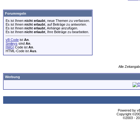
Forumregeln
Es ist Ihnen
nicht erlaubt
, neue Themen zu verfassen.
Es ist Ihnen
nicht erlaubt
, auf Beiträge zu antworten.
Es ist Ihnen
nicht erlaubt
, Anhänge anzufügen.
Es ist Ihnen
nicht erlaubt
, Ihre Beiträge zu bearbeiten.
vB Code
ist
An
.
Smileys
sind
An
.
[IMG]
Code ist
An
.
HTML-Code ist
Aus
.
Alle Zeitangab
Werbung
Powered by vBu
Copyright ©2000
©2003 - 2