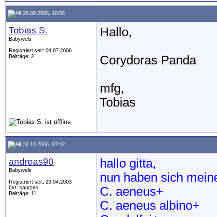
26.09.2006, 10:56
Tobias S.
Hallo,
Babywels
Registriert seit: 04.07.2006
Beiträge: 2
Corydoras Panda
mfg,
Tobias
30.10.2006, 07:42
andreas90
hallo gitta,
Babywels
nun haben sich mein
Registriert seit: 23.04.2003
Ort: bautzen
C. aeneus+
Beiträge: 11
C. aeneus albino+