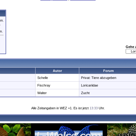
en.
.
n.
Gehe 
Autor
Forum
Schelle
Privat: Tiere abzugeben
Fischray
Loricariidae
Walter
Zucht
Alle Zeitangaben in WEZ +1. Es ist jetzt
13:33
Uhr.