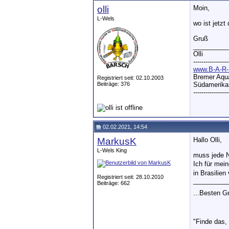
olli
Moin,
L-Wels
wo ist jetzt
Gruß
__________
Olli
-----------------
www.B-A-R-
Bremer Aqua
Registriert seit: 02.10.2003
Beiträge: 376
Südamerikan
-----------------
02.02.2021, 14:54
MarkusK
Hallo Olli,
L-Wels King
muss jede N
Ich für mei
in Brasilien
Registriert seit: 28.10.2010
__________
Beiträge: 662
...Besten 
"Finde das,