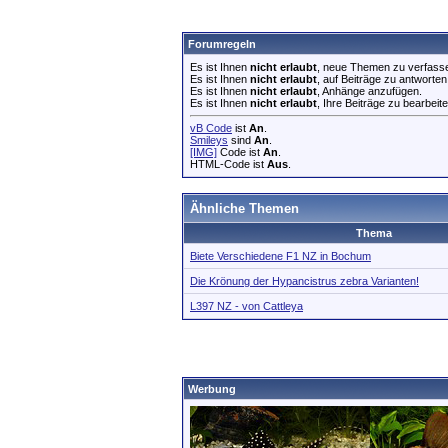
Forumregeln
Es ist Ihnen
nicht erlaubt
, neue Themen zu verfass
Es ist Ihnen
nicht erlaubt
, auf Beiträge zu antworten
Es ist Ihnen
nicht erlaubt
, Anhänge anzufügen.
Es ist Ihnen
nicht erlaubt
, Ihre Beiträge zu bearbeite
vB Code
ist
An
.
Smileys
sind
An
.
[IMG]
Code ist
An
.
HTML-Code ist
Aus
.
Ähnliche Themen
Thema
Biete Verschiedene F1 NZ in Bochum
Die Krönung der Hypancistrus zebra Varianten!
L397 NZ - von Cattleya
Werbung