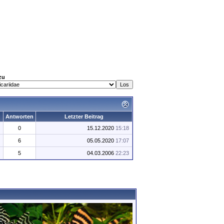
zu
Antworten
Letzter Beitrag
0
15.12.2020
15:18
6
05.05.2020
17:07
5
04.03.2006
22:23