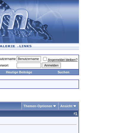
utzername
Angemeldet bleiben?
nwort
Heutige Beiträge
Suchen
Themen-Optionen
Ansicht
#
1