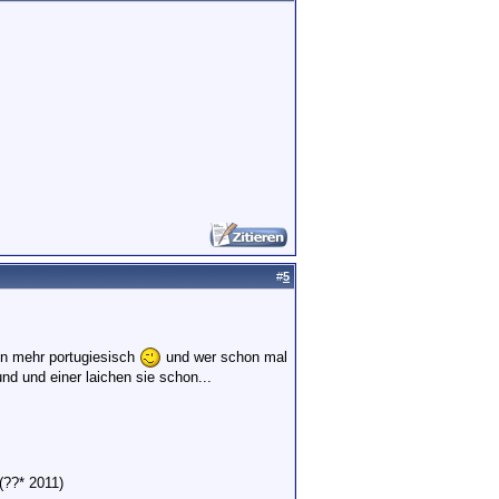
#
5
hen mehr portugiesisch
und wer schon mal
und und einer laichen sie schon...
(??* 2011)