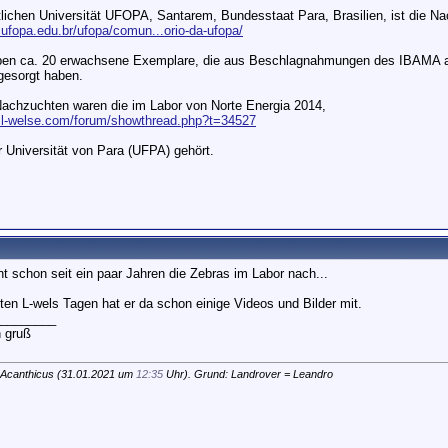
tlichen Universität UFOPA, Santarem, Bundesstaat Para, Brasilien, ist die N
.ufopa.edu.br/ufopa/comun...orio-da-ufopa/
ben ca. 20 erwachsene Exemplare, die aus Beschlagnahmungen des IBAMA au
gesorgt haben.
Nachzuchten waren die im Labor von Norte Energia 2014,
.l-welse.com/forum/showthread.php?t=34527
r Universität von Para (UFPA) gehört.
ht schon seit ein paar Jahren die Zebras im Labor nach...
zten L-wels Tagen hat er da schon einige Videos und Bilder mit.
________
n gruß
 Acanthicus (31.01.2021 um
12:35
Uhr). Grund: Landrover = Leandro