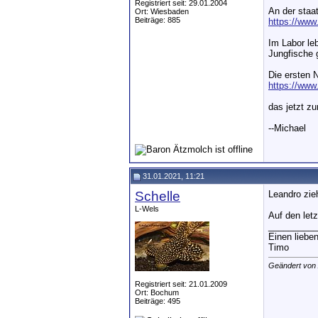
Registriert seit: 29.01.2004
An der staa
Ort: Wiesbaden
Beiträge: 885
https://www
Im Labor le
Jungfische 
Die ersten 
https://www
das jetzt zu
--Michael
31.01.2021, 11:21
Schelle
Leandro zie
L-Wels
Auf den let
__________
Einen liebe
Timo
Geändert von
Registriert seit: 21.01.2009
Ort: Bochum
Beiträge: 495