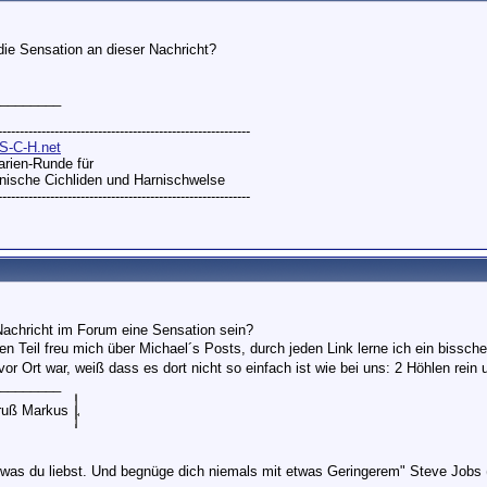
 die Sensation an dieser Nachricht?
________
----------------------------------------------------------
S-C-H.net
rien-Runde für
ische Cichliden und Harnischwelse
----------------------------------------------------------
achricht im Forum eine Sensation sein?
nen Teil freu mich über Michael´s Posts, durch jeden Link lerne ich ein bissc
 vor Ort war, weiß dass es dort nicht so einfach ist wie bei uns: 2 Höhlen rein 
________
Gruß Markus
 was du liebst. Und begnüge dich niemals mit etwas Geringerem" Steve Jobs 