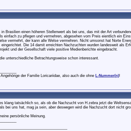
 in Brasilien einen höheren Stellenwert als bei uns, das mit der Art verbundene
ls einfach zu pflegen und vermehren, abgesehen vom Preis eientlich ein Einste
lse vermehrt, der kann alle Welse vermehren. Nicht umsonst hat Norte Energi
" eingerichtet. Die 14 damit erreichten Nachzuchten wurden landesweit als Er
jekt und der Gesellschaft viele positive Medienberichte eingebracht.
t die unterschiedliche Betrachtungsweise schon interessant.
________
 Angehörige der Familie Loricariidae, also auch die ohne
L-Nummer(n)
!
es klang tatsächlich so, als ob die Nachzucht von H.zebra jetzt die Weltsensa
als bei uns hat, mag ja sein, aber deswegen wird die Nachzucht dort nicht gro
 meine persönliche Meinung.
________
----------------------------------------------------------