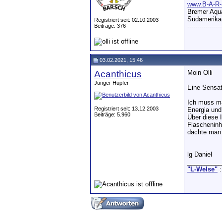
www.B-A-R-
Bremer Aqua
Südamerikan
Registriert seit: 02.10.2003
Beiträge: 376
-----------------
03.02.2021, 15:46
Acanthicus
Moin Olli
Junger Hupfer
Eine Sensat
Ich muss ma
Registriert seit: 13.12.2003
Energia und
Beiträge: 5.960
Über diese 
Flascheninh
dachte man 
lg Daniel
__________
"L-Welse"
: