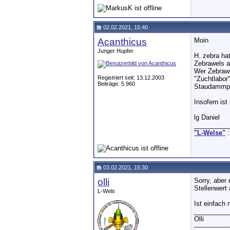
02.02.2021, 15:40
Acanthicus
Moin
Junger Hupfer
H. zebra hat
Zebrawels a
Wer Zebrawe
Registriert seit: 13.12.2003
"Zuchtlabor
Beiträge: 5.960
Staudammpro
Insofern is
lg Daniel
__________
"L-Welse"
:
03.02.2021, 15:30
olli
Sorry, aber 
Stellenwert 
L-Wels
Ist einfach
__________
Olli
-----------------