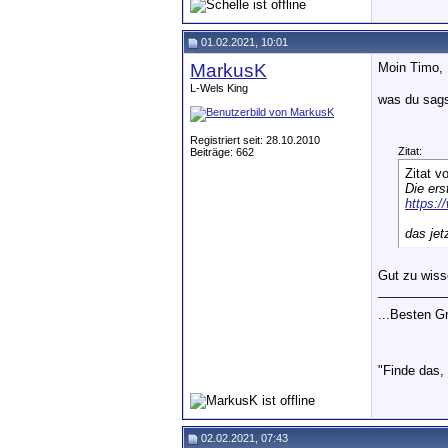
01.02.2021, 10:01
MarkusK
Moin Timo,
L-Wels King
was du sags
Registriert seit: 28.10.2010
Zitat:
Beiträge: 662
Zitat v
Die ers
https:
das jet
Gut zu wiss
__________
...Besten 
"Finde das,
02.02.2021, 07:43