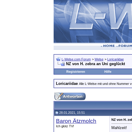
L-Welse.com Forum
>
Welse
>
Loricariidae
NZ von H. zebra an Uni geglückt
Registrieren
Hilfe
Loricariidae
Alle L-Welse mit und ohne Nummer 
28.01.2021, 15:51
Baron Ätzmolch
NZ von H. ze
Ich glotz TV!
Mahlzeit!