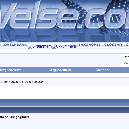
Ben
Ken
Mitgliederliste
Mitgliederkarte
Kalender
von
Acanthicus
bis
Zonancistrus
bra an Uni geglückt