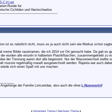
S-C-H.net
rien-Runde für
ische Cichliden und Harnischwelse
----------------------------------------------------------
ion ist es natürlich nicht, muss es ja auch nicht sein wie Markus schon sagte
l meine Bilder rauskramen, die ich 2014 vor Ort gemacht habe. Da gab es ge
 die wurden alle einzeln in halbierten Plastikflaschen, zusammengeklebt zu e
Idee der Trennung waren dort alle begeistert. Nur der Wasserwechsel stellte 
alt musste regelmäßig mauell ausgewechselt werden. Rajanta war auch dabei 
würde sich einen Spaß mit uns machen.
________
 Angehörige der Familie Loricariidae, also auch die ohne
L-Nummer(n)
!
«
Vorheriges Thema
|
Nächstes Thema
»