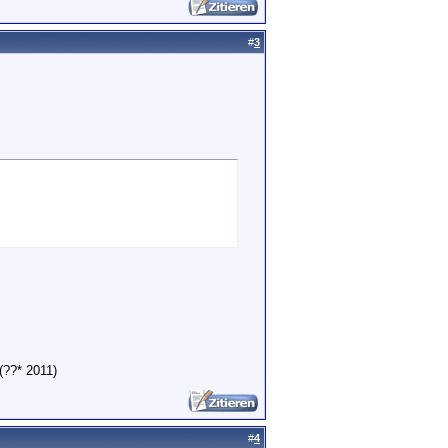
#
3
(??* 2011)
#
4