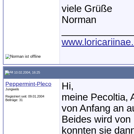
viele Grüße
Norman
_____________
www.loricariinae
10.02.2004, 16:25
Peppermint-Pleco
Hi,
Jungwels
meine Pecoltia, 
Registriert seit: 09.01.2004
Beiträge: 31
von Anfang an a
Beides wird von 
konnten sie dan