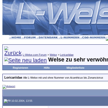
L-Welse.com Forum
>
Welse
>
Loricariidae
Welse zu sehr verwöh
Registrieren
Hilfe
Mitgliederliste
Loricariidae
Alle L-Welse mit und ohne Nummer von
Acanthicus
bis
Zonancistrus
10.02.2004, 13:55