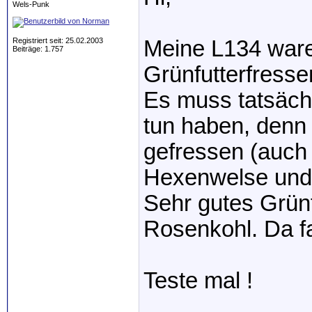
Wels-Punk
Registriert seit: 25.02.2003
Meine L134 ware
Beiträge: 1.757
Grünfutterfress
Es muss tatsäch
tun haben, denn 
gefressen (auch
Hexenwelse und
Sehr gutes Grünf
Rosenkohl. Da fa
Teste mal !