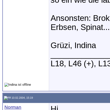
so ein wie die l
Ansonsten: Brok
Erbsen, Spinat...
Grüzi, Indina
_____________
L18, L46 (+), L1
10.02.2004, 15:19
Norman
Hi,