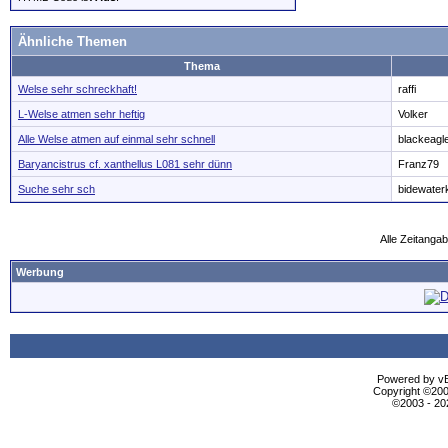
Ähnliche Themen
Thema
Welse sehr schreckhaft!
raffi
L-Welse atmen sehr heftig
Volker
Alle Welse atmen auf einmal sehr schnell
blackeagl
Baryancistrus cf. xanthellus L081 sehr dünn
Franz79
Suche sehr sch
bidewater
Alle Zeitangab
Werbung
Powered by vBu
Copyright ©2000
©2003 - 2