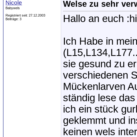
Nicole
Welse zu sehr ve
Babywels
Hallo an euch :hi
Registriert seit: 27.12.2003
Beiträge: 3
Ich Habe in mei
(L15,L134,L177..
sie gesund zu er
verschiedenen S
Mückenlarven Au
ständig lese das
ich ein stück gu
geklemmt und in
keinen wels inter