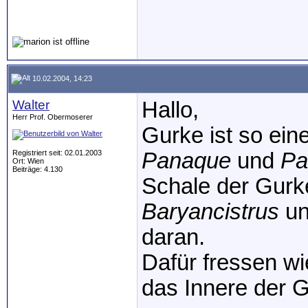
10.02.2004, 14:23
Walter
Hallo,
Herr Prof. Obermoserer
Gurke ist so ein
Registriert seit: 02.01.2003
Panaque
und
Pa
Ort: Wien
Beiträge: 4.130
Schale der Gurke
Baryancistrus
un
daran.
Dafür fressen 
das Innere der 