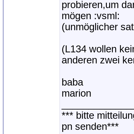
probieren,um da
mögen :vsml:
(unmöglicher sat
(L134 wollen kei
anderen zwei ken
baba
marion
_____________
*** bitte mitteil
pn senden***