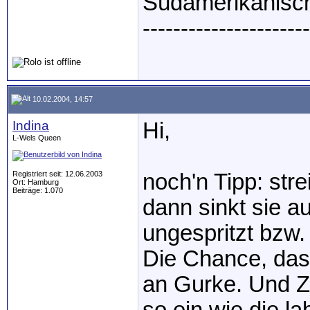
Südamerikanisch
----------------------
10.02.2004, 14:57
Indina
Hi,
L-Wels Queen
Registriert seit: 12.06.2003
noch'n Tipp: str
Ort: Hamburg
Beiträge: 1.070
dann sinkt sie a
ungespritzt bzw.
Die Chance, dass
an Gurke. Und Z