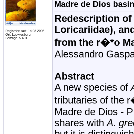
Madre de Dios basin
Redescription o
Loricariidae), an
Registriert seit: 14.08.2005
Ort: Ludwigsburg
Beiträge: 5.401
from the r�*o Ma
Alessandro Gaspar
Abstract
A new species of
tributaries of the
Madre de Dios - P
shares with
A. gre