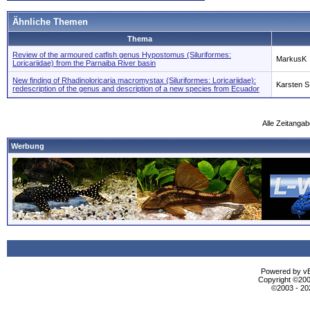
Ähnliche Themen
Thema
Review of the armoured catfish genus Hypostomus (Siluriformes:
MarkusK
Loricariidae) from the Parnaiba River basin
New finding of Rhadinoloricaria macromystax (Siluriformes: Loricariidae):
Karsten S
redescription of the genus and description of a new species from Ecuador
Alle Zeitangab
Werbung
Powered by vBu
Copyright ©2000
©2003 - 2