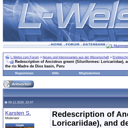
L-Welse.com Forum
>
Neues und Interessantes aus der Wissenschaft
>
Erstbeschr
Redescription of Ancistrus greeni (Siluriformes: Loricariidae), 
the rio Madre de Dios basin, Peru
Registrieren
Hilfe
Mitgliederliste
09.12.2020, 22:47
Karsten S.
Redescription of Anc
Moderator
Loricariidae), and d