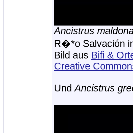
Ancistrus maldona
R�*o Salvación 
Bild aus
Bifi & Or
Creative Commons 
Und
Ancistrus gre