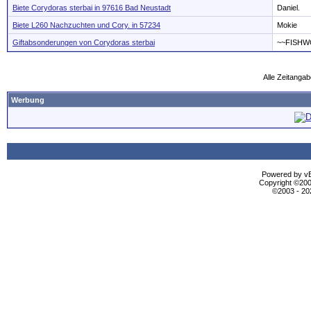
Biete Corydoras sterbai in 97616 Bad Neustadt
Daniel.
Biete L260 Nachzuchten und Cory. in 57234
Mokie
Giftabsonderungen von Corydoras sterbai
~~FISHW
Alle Zeitangab
Werbung
Powered by vBu
Copyright ©2000
©2003 - 2