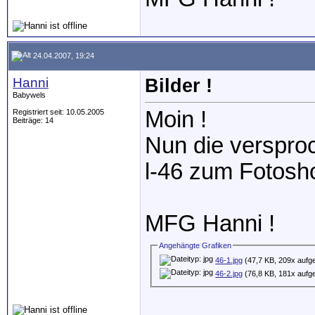
24.04.2007, 19:24
Hanni
Bilder !
Babywels
Moin !
Registriert seit: 10.05.2005
Beiträge: 14
Nun die versproc
l-46 zum Fotosh
MFG Hanni !
Angehängte Grafiken
46-1.jpg
(47,7 KB, 209x aufg
46-2.jpg
(76,8 KB, 181x aufg