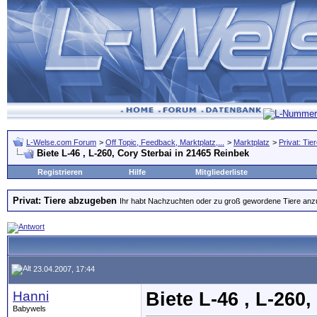
L-Welse.com Forum
>
Off Topic, Feedback, Marktplatz,...
>
Marktplatz
>
Privat: Ti
Biete L-46 , L-260, Cory Sterbai in 21465 Reinbek
Registrieren
Hilfe
Mitgliederliste
Privat: Tiere abzugeben
Ihr habt Nachzuchten oder zu groß gewordene Tiere anzubi
23.04.2007, 17:44
Hanni
Biete L-46 , L-260
Babywels