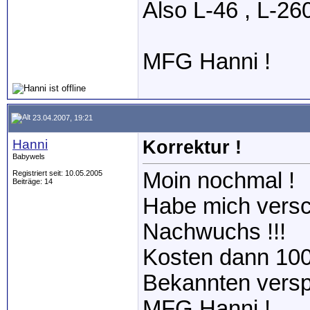
Also L-46 , L-260
MFG Hanni !
23.04.2007, 19:21
Hanni
Korrektur !
Babywels
Moin nochmal !
Registriert seit: 10.05.2005
Beiträge: 14
Habe mich versch
Nachwuchs !!!
Kosten dann 100
Bekannten versp
MFG Hanni !