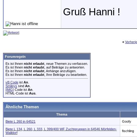
Gruß Hanni !
«
Vorheri
Forumregeln
Es ist Ihnen
nicht erlaubt
, neue Themen zu verfassen.
Es ist Ihnen
nicht erlaubt
, auf Beiträge zu antworten.
Es ist Ihnen
nicht erlaubt
, Anhänge anzufügen.
Es ist Ihnen
nicht erlaubt
, Ihre Beiträge zu bearbeiten.
vB Code
ist
An
.
Smileys
sind
An
.
[IMG]
Code ist
An
.
HTML-Code ist
Aus
.
Ähnliche Themen
Thema
Biete L 260 in 64521
Goofy
Biete L 134, L 260, L 333, L 399/400 WF Zuchtgruppen in 64546 Mörfelden-
fischling
Walldorf