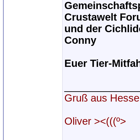
Gemeinschafts
Crustawelt Fo
und der Cichli
Conny
Euer Tier-Mitfa
_____________
Gruß aus Hesse
Oliver ><(((º>