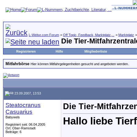
L-Welse.com Forum
>
Off Topic, Feedback, Marktplatz,...
>
Marktplatz
Die Tier-Mitfahrzentra
Registrieren
Hilfe
Mitgliederliste
Mitfahrbörse
Hier können Mitfahrgelegenheiten gesucht und angeboten werden.
23.09.2007, 13:53
Steatocranus
Die Tier-Mitfahrze
Casuarius
Babywels
Hallo liebe Tier
Registriert seit: 06.04.2005
Ort: Ober-Ramstadt
Beiträge: 6