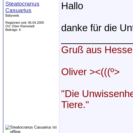
Steatocranus
Hallo
Casuarius
Babywels
Registriert seit: 06.04.2005
danke für die Un
Ort: Ober-Ramstadt
Beiträge: 6
_____________
Gruß aus Hesse
Oliver ><(((º>
"Die Unwissenhei
Tiere."