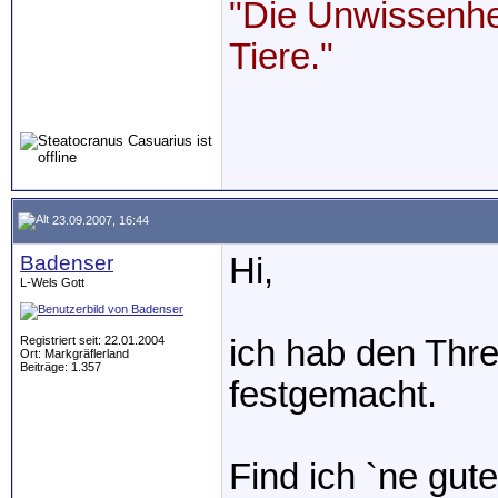
"Die Unwissenhei
Tiere."
23.09.2007, 16:44
Badenser
Hi,
L-Wels Gott
Registriert seit: 22.01.2004
ich hab den Thr
Ort: Markgräflerland
Beiträge: 1.357
festgemacht.
Find ich `ne gut