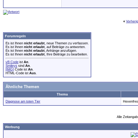
«
Vorheri
Forumregeln
Es ist Ihnen
nicht erlaubt
, neue Themen zu verfassen.
Es ist Ihnen
nicht erlaubt
, auf Beiträge zu antworten.
Es ist Ihnen
nicht erlaubt
, Anhänge anzufügen.
Es ist Ihnen
nicht erlaubt
, Ihre Beiträge zu bearbeiten.
vB Code
ist
An
.
Smileys
sind
An
.
[IMG]
Code ist
An
.
HTML-Code ist
Aus
.
Ähnliche Themen
Thema
Diagnose am toten Tier
Hexenfre
Alle Zeitangab
Werbung