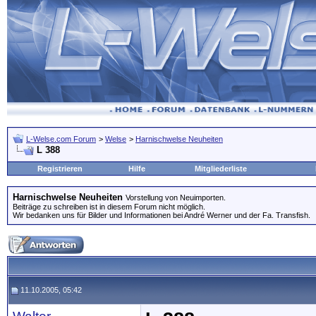
L-Welse.com Forum
>
Welse
>
Harnischwelse Neuheiten
L 388
Registrieren
Hilfe
Mitgliederliste
Harnischwelse Neuheiten
Vorstellung von Neuimporten.
Beiträge zu schreiben ist in diesem Forum nicht möglich.
Wir bedanken uns für Bilder und Informationen bei André Werner und der Fa. Transfish.
11.10.2005, 05:42