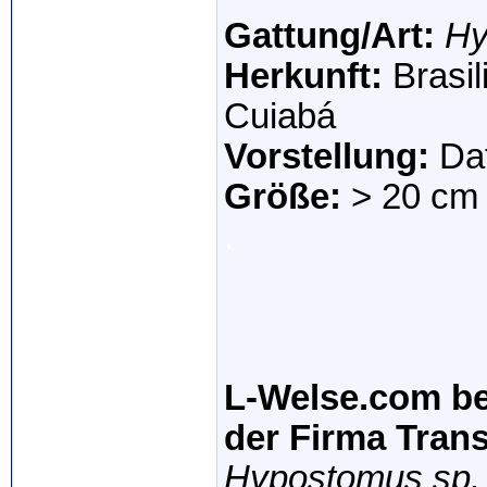
Gattung/Art:
Hy
Herkunft:
Brasi
Cuiabá
Vorstellung:
Da
Größe:
> 20 cm
.
L-Welse.com be
der Firma Tran
Hypostomus sp.