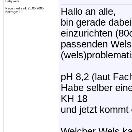
Babywels
Hallo an alle,
Registriert seit: 23.05.2005
Beiträge: 10
bin gerade dabei
einzurichten (80
passenden Wels.
(wels)problemat
pH 8,2 (laut Fa
Habe selber eine
KH 18
und jetzt kommt
Welcher Wels ka