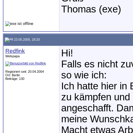
Thomas (exe)
23.05.2005, 18:20
Redfink
Hi!
Welspapa
Falls es nicht z
Registriert seit: 20.04.2004
so wie ich:
Ort: Berlin
Beiträge: 130
Ich hatte hier i
zu kämpfen und 
angeschafft. Dam
meine Wunschkan
Macht etwas Arbe