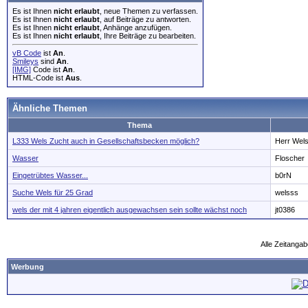
Es ist Ihnen
nicht erlaubt
, neue Themen zu verfassen.
Es ist Ihnen
nicht erlaubt
, auf Beiträge zu antworten.
Es ist Ihnen
nicht erlaubt
, Anhänge anzufügen.
Es ist Ihnen
nicht erlaubt
, Ihre Beiträge zu bearbeiten.
vB Code
ist
An
.
Smileys
sind
An
.
[IMG]
Code ist
An
.
HTML-Code ist
Aus
.
Ähnliche Themen
Thema
L333 Wels Zucht auch in Gesellschaftsbecken möglich?
Herr Wel
Wasser
Floscher
Eingetrübtes Wasser...
b0rN
Suche Wels für 25 Grad
welsss
wels der mit 4 jahren eigentlich ausgewachsen sein sollte wächst noch
jt0386
Alle Zeitangab
Werbung