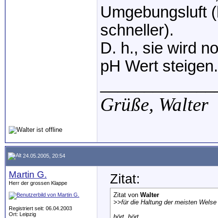
Umgebungsluft (
schneller).
D. h., sie wird 
pH Wert steigen.
_____________
Grüße,
Walter
24.05.2005, 20:54
Martin G.
Zitat:
Herr der grossen Klappe
Zitat von
Walter
>>
für die Haltung der meisten Welse
Registriert seit: 06.04.2003
Ort: Leipzig
hört, hört...