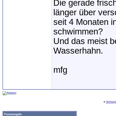
Die gerade frisc
länger über ver
seit 4 Monaten 
schwimmen?
Und das meist b
Wasserhahn.
mfg
«
Vorheri
Forumregeln