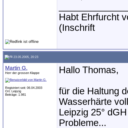
_____________
Habt Ehrfurcht vo
(Inschrift
23.05.2005, 20:23
Martin G.
Hallo Thomas,
Herr der grossen Klappe
Registriert seit: 06.04.2003
für die Haltung d
Ort: Leipzig
Beiträge: 1.981
Wasserhärte voll
Leipzig 25° dGH 
Probleme...