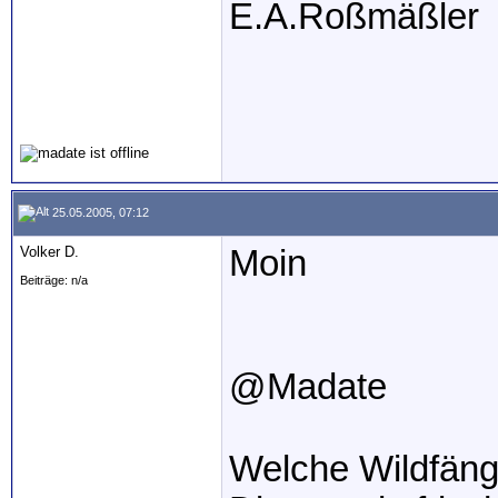
E.A.Roßmäßler
25.05.2005, 07:12
Volker D.
Moin
Beiträge: n/a
@Madate
Welche Wildfäng