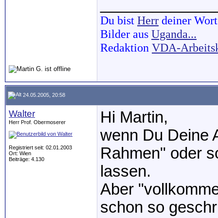
_____________
Du bist
Herr
deiner Wort
Bilder aus
Uganda...
Redaktion
VDA-Arbeits
24.05.2005, 20:58
Walter
Hi Martin,
Herr Prof. Obermoserer
wenn Du Deine A
Registriert seit: 02.01.2003
Rahmen" oder so
Ort: Wien
Beiträge: 4.130
lassen.
Aber "vollkommen
schon so geschr