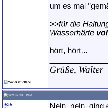
um es mal "gemä
>>
für die Haltun
Wasserhärte
vo
hört, hört...
_____________
Grüße,
Walter
24.05.2005, 19:54
exe
Nein, nein, ging