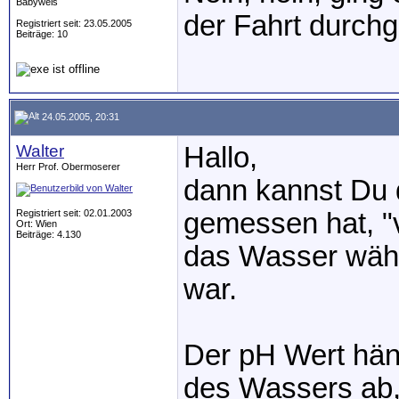
Babywels
der Fahrt durchg
Registriert seit: 23.05.2005
Beiträge: 10
24.05.2005, 20:31
Walter
Hallo,
Herr Prof. Obermoserer
dann kannst Du 
Registriert seit: 02.01.2003
gemessen hat, "
Ort: Wien
Beiträge: 4.130
das Wasser währe
war.
Der pH Wert hän
des Wassers ab, 