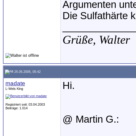
Argumenten unte
Die Sulfathärte 
_____________
Grüße,
Walter
25.05.2005, 05:42
madate
Hi.
L-Wels King
Registriert seit: 03.04.2003
Beiträge: 1.014
@ Martin G.: