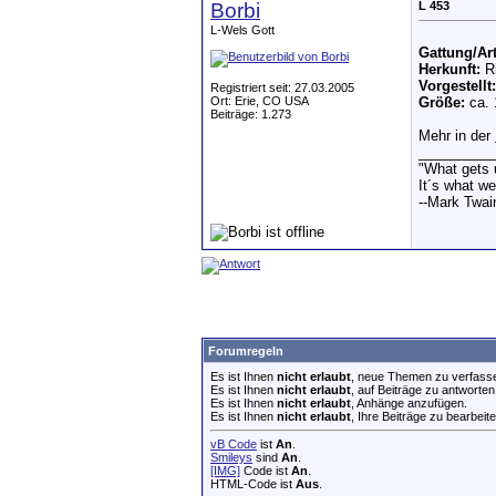
Borbi
L 453
L-Wels Gott
Gattung/Art
Herkunft:
Ri
Vorgestellt:
Registriert seit: 27.03.2005
Ort: Erie, CO USA
Größe:
ca.
Beiträge: 1.273
Mehr in der
__________
"What gets u
It´s what we
--Mark Twai
Forumregeln
Es ist Ihnen
nicht erlaubt
, neue Themen zu verfass
Es ist Ihnen
nicht erlaubt
, auf Beiträge zu antworten
Es ist Ihnen
nicht erlaubt
, Anhänge anzufügen.
Es ist Ihnen
nicht erlaubt
, Ihre Beiträge zu bearbeite
vB Code
ist
An
.
Smileys
sind
An
.
[IMG]
Code ist
An
.
HTML-Code ist
Aus
.