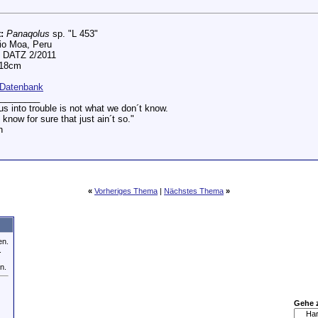
:
Panaqolus
sp. "L 453"
o Moa, Peru
DATZ 2/2011
 18cm
Datenbank
________
s into trouble is not what we don´t know.
 know for sure that just ain´t so."
n
«
Vorheriges Thema
|
Nächstes Thema
»
en.
.
n.
Gehe 