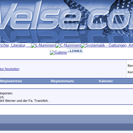
Ben
lse Neuheiten
Ken
Mitgliederliste
Mitgliederkarte
Kalender
importen.
ich.
ndré Werner und der Fa. Transfish.