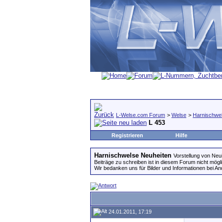
L-Welse.com Forum
>
Welse
>
Harnischwe
L 453
Registrieren
Hilfe
Harnischwelse Neuheiten
Vorstellung von Neu
Beiträge zu schreiben ist in diesem Forum nicht mögl
Wir bedanken uns für Bilder und Informationen bei A
24.01.2011, 17:19