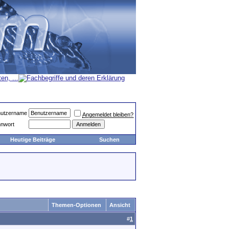
utzername
Angemeldet bleiben?
nwort
Heutige Beiträge
Suchen
Themen-Optionen
Ansicht
#
1