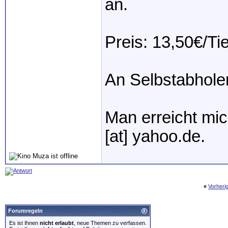
an.
Preis: 13,50€/Ti
An Selbstabholer
Man erreicht mic
[at] yahoo.de.
«
Vorheri
Forumregeln
Es ist Ihnen
nicht erlaubt
, neue Themen zu verfassen.