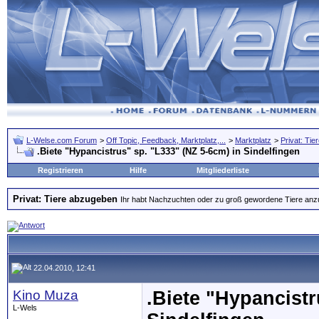
L-Welse.com Forum
>
Off Topic, Feedback, Marktplatz,...
>
Marktplatz
>
Privat: Ti
.Biete "Hypancistrus" sp. "L333" (NZ 5-6cm) in Sindelfingen
Registrieren
Hilfe
Mitgliederliste
Privat: Tiere abzugeben
Ihr habt Nachzuchten oder zu groß gewordene Tiere anzubi
22.04.2010, 12:41
Kino Muza
.Biete "Hypancistr
L-Wels