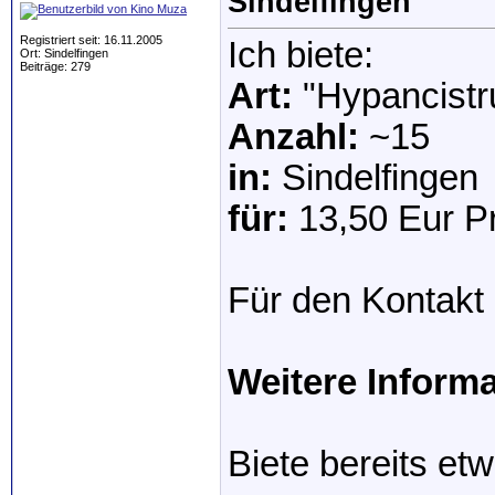
Sindelfingen
Registriert seit: 16.11.2005
Ich biete:
Ort: Sindelfingen
Beiträge: 279
Art:
"Hypancistr
Anzahl:
~15
in:
Sindelfingen
für:
13,50 Eur Pr
Für den Kontakt 
Weitere Inform
Biete bereits e