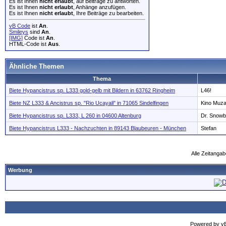
Es ist Ihnen
nicht erlaubt
, auf Beiträge zu antworten.
Es ist Ihnen
nicht erlaubt
, Anhänge anzufügen.
Es ist Ihnen
nicht erlaubt
, Ihre Beiträge zu bearbeiten.
vB Code
ist
An
.
Smileys
sind
An
.
[IMG]
Code ist
An
.
HTML-Code ist
Aus
.
Ähnliche Themen
Thema
Biete Hypancistrus sp. L333 gold-gelb mit Bildern in 63762 Ringheim
L46!
Biete NZ L333 & Ancistrus sp. "Rio Ucayali" in 71065 Sindelfingen
Kino Muz
Biete Hypancistrus sp. L333, L 260 in 04600 Altenburg
Dr. Snowba
Biete Hypancistrus L333 - Nachzuchten in 89143 Blaubeuren - München
Stefan
Alle Zeitangab
Werbung
Powered by vBu