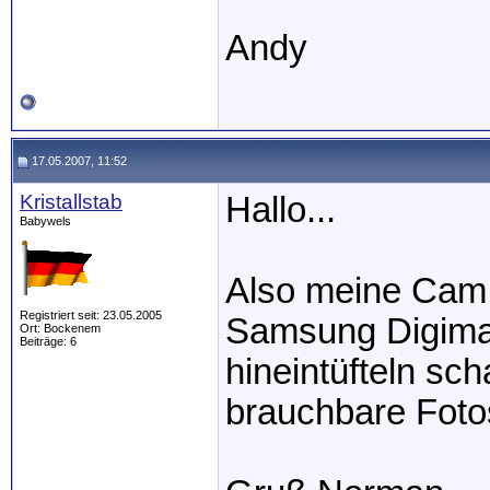
Andy
17.05.2007, 11:52
Kristallstab
Hallo...
Babywels
Also meine Cam i
Registriert seit: 23.05.2005
Samsung Digima
Ort: Bockenem
Beiträge: 6
hineintüfteln sch
brauchbare Fot