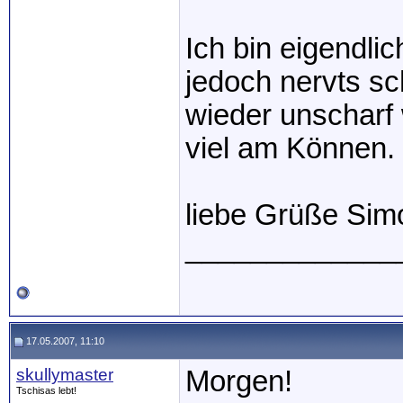
Ich bin eigendli
jedoch nervts sc
wieder unscharf 
viel am Können.
liebe Grüße Sim
_____________
17.05.2007, 11:10
skullymaster
Morgen!
Tschisas lebt!