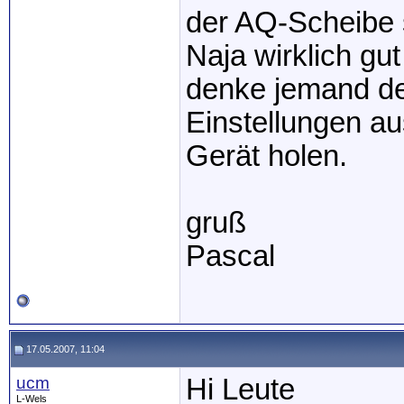
der AQ-Scheibe s
Naja wirklich gut
denke jemand de
Einstellungen a
Gerät holen.
gruß
Pascal
17.05.2007, 11:04
ucm
Hi Leute
L-Wels