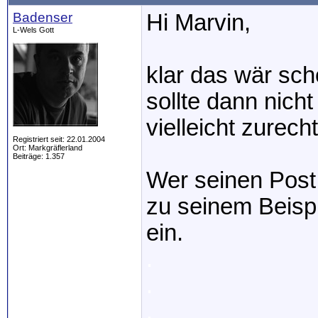
Badenser
Hi Marvin,
L-Wels Gott
klar das wär sch
sollte dann nicht
vielleicht zurech
Registriert seit: 22.01.2004
Ort: Markgräflerland
Beiträge: 1.357
Wer seinen Post 
zu seinem Beispi
ein.
.
.
.