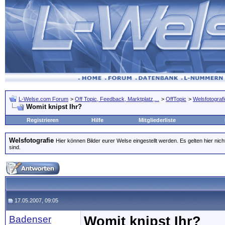
L-Welse.com Forum
>
Off Topic, Feedback, Marktplatz,...
>
OffTopic
>
Welsfotograf
Womit knipst Ihr?
Registrieren
Hilfe
Mitgliederliste
Welsfotografie
Hier können Bilder eurer Welse eingestellt werden. Es gelten hier nich
sind.
17.05.2007, 09:05
Badenser
Womit knipst Ihr?