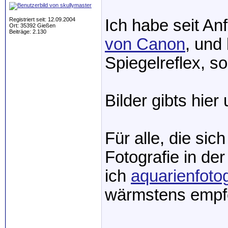
Registriert seit: 12.09.2004
Ich habe seit An
Ort: 35392 Gießen
Beiträge: 2.130
von Canon
, und 
Spiegelreflex, s
Bilder gibts hie
Für alle, die sic
Fotografie in de
ich
aquarienfotog
wärmstens empf