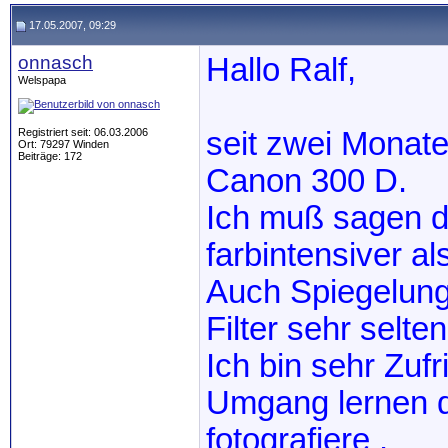
17.05.2007, 09:29
onnasch
Hallo Ralf,
Welspapa
Registriert seit: 06.03.2006
seit zwei Monat
Ort: 79297 Winden
Beiträge: 172
Canon 300 D.
Ich muß sagen die
farbintensiver a
Auch Spiegelung
Filter sehr selten
Ich bin sehr Zuf
Umgang lernen d
fotografiere .