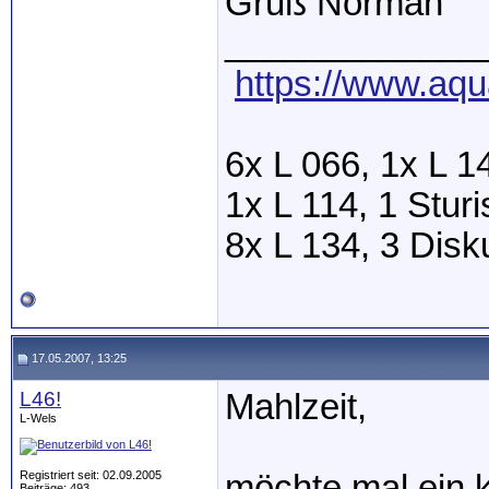
Gruß Norman
_____________
https://www.aqu
6x L 066, 1x L 1
1x L 114, 1 Stur
8x L 134, 3 Dis
17.05.2007, 13:25
L46!
Mahlzeit,
L-Wels
Registriert seit: 02.09.2005
möchte mal ein 
Beiträge: 493