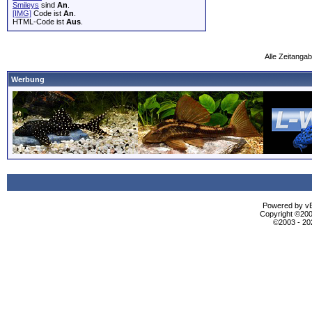
Smileys
sind
An
.
[IMG]
Code ist
An
.
HTML-Code ist
Aus
.
Alle Zeitangab
Werbung
Powered by vBu
Copyright ©2000
©2003 - 2