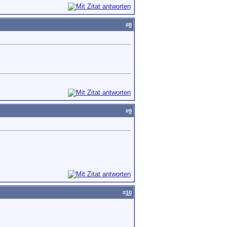
#
8
#
9
#
10