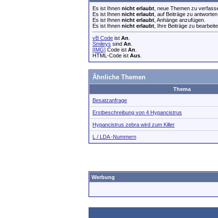
Es ist Ihnen
nicht erlaubt
, neue Themen zu verfass
Es ist Ihnen
nicht erlaubt
, auf Beiträge zu antworten
Es ist Ihnen
nicht erlaubt
, Anhänge anzufügen.
Es ist Ihnen
nicht erlaubt
, Ihre Beiträge zu bearbeite
vB Code
ist
An
.
Smileys
sind
An
.
[IMG]
Code ist
An
.
HTML-Code ist
Aus
.
Ähnliche Themen
Thema
Besatzanfrage
Erstbeschreibung von 4 Hypancistrus
Hypancistrus zebra wird zum Killer
L / LDA -Nummern
Werbung