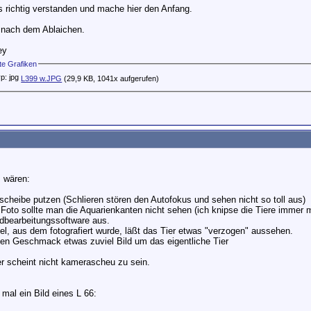
s richtig verstanden und mache hier den Anfang.
 nach dem Ablaichen.
ey
e Grafiken
L399 w.JPG
(29,9 KB, 1041x aufgerufen)
 wären:
nscheibe putzen (Schlieren stören den Autofokus und sehen nicht so toll aus)
 Foto sollte man die Aquarienkanten nicht sehen (ich knipse die Tiere immer
ildbearbeitungssoftware aus.
kel, aus dem fotografiert wurde, läßt das Tier etwas "verzogen" aussehen.
nen Geschmack etwas zuviel Bild um das eigentliche Tier
er scheint nicht kamerascheu zu sein.
 mal ein Bild eines L 66: