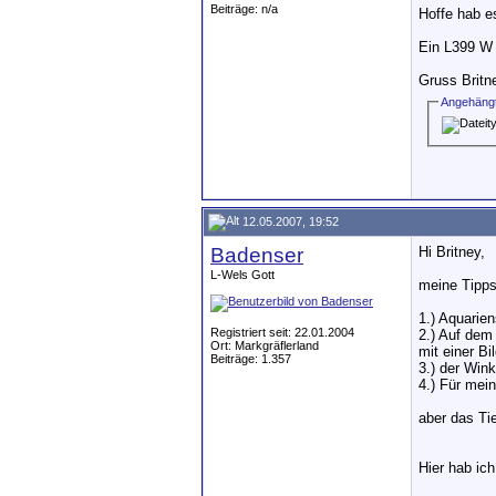
Beiträge: n/a
Hoffe hab e
Ein L399 W
Gruss Britn
Angehängt
12.05.2007, 19:52
Badenser
Hi Britney,
L-Wels Gott
meine Tipps
1.) Aquarie
Registriert seit: 22.01.2004
2.) Auf dem
Ort: Markgräflerland
mit einer B
Beiträge: 1.357
3.) der Win
4.) Für mei
aber das Ti
Hier hab ich