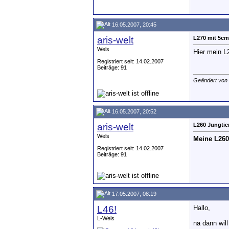
16.05.2007, 20:45
aris-welt
L270 mit 5cm
Wels
Hier mein L
Registriert seit: 14.02.2007
Beiträge: 91
Geändert von
16.05.2007, 20:52
aris-welt
L260 Jungtie
Wels
Meine L260
Registriert seit: 14.02.2007
Beiträge: 91
17.05.2007, 08:19
L46!
Hallo,
L-Wels
na dann will