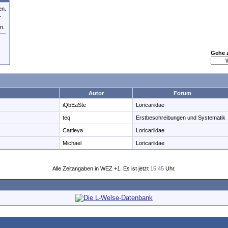
en.
.
n.
Gehe 
Autor
Forum
iQbEaSte
Loricariidae
teq
Erstbeschreibungen und Systematik
Cattleya
Loricariidae
Michael
Loricariidae
Alle Zeitangaben in WEZ +1. Es ist jetzt
15:45
Uhr.