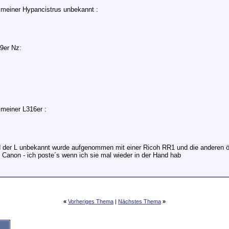
r meiner Hypancistrus unbekannt :
99er Nz:
 meiner L316er :
d der L unbekannt wurde aufgenommen mit einer Ricoh RR1 und die anderen ö
 Canon - ich poste´s wenn ich sie mal wieder in der Hand hab
«
Vorheriges Thema
|
Nächstes Thema
»