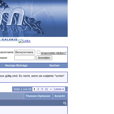
utzername
Angemeldet bleiben?
nwort
Heutige Beiträge
Suchen
ses gültig sind. Es reicht, wenn sie subjektiv "schön"
Seite 1 von 20
1
2
3
11
>
Letzte
»
Themen-Optionen
Ansicht
#
1