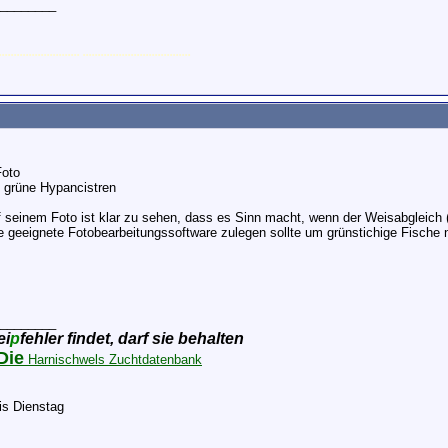
________
........................... ....................................
Foto
s grüne Hypancistren
 seinem Foto ist klar zu sehen, dass es Sinn macht, wenn der Weisabgleich
e geeignete Fotobearbeitungssoftware zulegen sollte um grünstichige Fische na
________
ei
p
fehler findet, darf sie behalten
Die
Harnischwels Zuchtdatenbank
is Dienstag