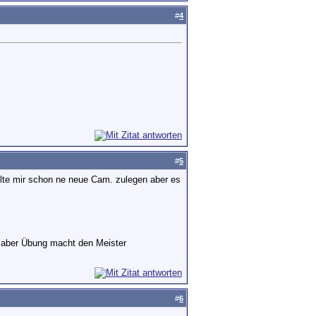
#
4
#
5
llte mir schon ne neue Cam. zulegen aber es
en aber Übung macht den Meister
#
6