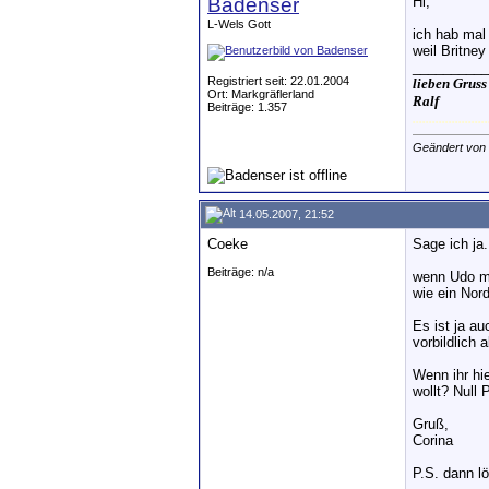
Badenser
Hi,
L-Wels Gott
ich hab mal 
weil Britney
__________
Registriert seit: 22.01.2004
lieben Gruss
Ort: Markgräflerland
Ralf
Beiträge: 1.357
.......................
Geändert von
14.05.2007, 21:52
Coeke
Sage ich ja.
Beiträge: n/a
wenn Udo mi
wie ein Nor
Es ist ja a
vorbildlich
Wenn ihr hie
wollt? Null 
Gruß,
Corina
P.S. dann l