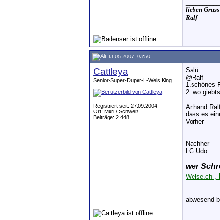
__________
lieben Gruss
Ralf
.......................
13.05.2007, 03:50
Cattleya
Salü
@Ralf
Senior-Super-Duper-L-Wels King
1.schönes 
2. wo giebt
Registriert seit: 27.09.2004
Anhand Ralf
Ort: Muri / Schweiz
dass es ein
Beiträge: 2.448
Vorher
Nachher
LG Udo
__________
wer Schr
Welse.ch ,
abwesend b