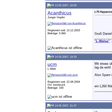
13.05.2007, 16:09
Acanthicus
L70 Hypancis
Junger Hupfer
Registriert seit: 13.12.2003
Beiträge: 5.960
Gruß Daniel
__________
"L-Welse"
:
14.05.2007, 19:33
ucm
Mit etwas ü
lag da wohl
L-Wels
Also Spam i
Registriert seit: 22.08.2004
Ort: Innsbruck
ein L260 Mä
Beiträge: 330
__________
14.05.2007, 21:47