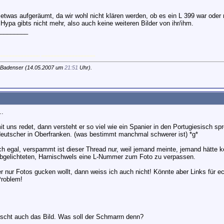
etwas aufgeräumt, da wir wohl nicht klären werden, ob es ein L 399 war oder 
 Hypa gibts nicht mehr, also auch keine weiteren Bilder von ihr/ihm.
________
........................... ....................................
 Badenser (14.05.2007 um
21:51
Uhr).
..
t uns redet, dann versteht er so viel wie ein Spanier in den Portugiesisch s
deutscher in Oberfranken. (was bestimmt manchmal schwerer ist) *g*
uch egal, verspammt ist dieser Thread nur, weil jemand meinte, jemand hätte 
 abgelichteten, Harnischwels eine L-Nummer zum Foto zu verpassen.
r nur Fotos gucken wollt, dann weiss ich auch nicht! Könnte aber Links für ec
Problem!
öscht auch das Bild. Was soll der Schmarrn denn?