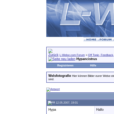
L-Welse.com Forum
>
Off Topic, Feedback, 
Hypancistrus
Registrieren
Hilfe
Welsfotografie
Hier können Bilder eurer Welse ein
sind.
12.05.2007, 19:01
Hypa
Hallo