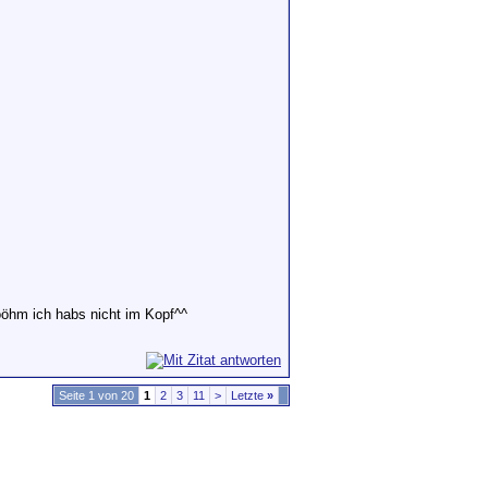
öhm ich habs nicht im Kopf^^
Seite 1 von 20
1
2
3
11
>
Letzte
»