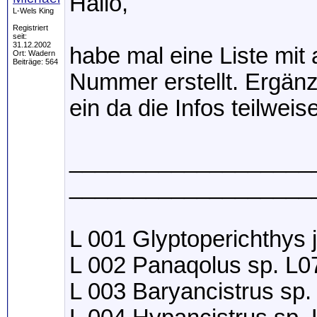
Hallo,
L-Wels King
Registriert
seit:
31.12.2002
habe mal eine Liste mit
Ort: Wadern
Beiträge: 564
Nummer erstellt. Ergänz
ein da die Infos teilweis
____________________
___________________
L 001 Glyptoperichthys
L 002 Panaqolus sp. L0
L 003 Baryancistrus sp.