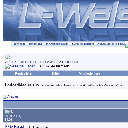
L-Welse.com Forum
>
Welse
>
Loricariidae
L / LDA -Nummern
Registrieren
Hilfe
Mitgliederliste
Loricariidae
Alle L-Welse mit und ohne Nummer von
Acanthicus
bis
Zonancistrus
30.01.2003,
23:09
Michael