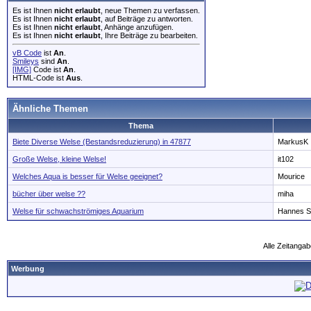
Es ist Ihnen
nicht erlaubt
, neue Themen zu verfassen.
Es ist Ihnen
nicht erlaubt
, auf Beiträge zu antworten.
Es ist Ihnen
nicht erlaubt
, Anhänge anzufügen.
Es ist Ihnen
nicht erlaubt
, Ihre Beiträge zu bearbeiten.
vB Code
ist
An
.
Smileys
sind
An
.
[IMG]
Code ist
An
.
HTML-Code ist
Aus
.
Ähnliche Themen
Thema
Biete Diverse Welse (Bestandsreduzierung) in 47877
MarkusK
Große Welse, kleine Welse!
it102
Welches Aqua is besser für Welse geeignet?
Mourice
bücher über welse ??
miha
Welse für schwachströmiges Aquarium
Hannes S
Alle Zeitangab
Werbung