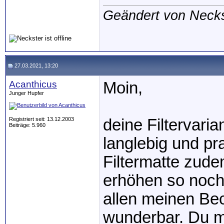
Geändert von Neck
27.03.2021, 13:20
Acanthicus
Moin,
Junger Hupfer
Registriert seit: 13.12.2003
deine Filtervari
Beiträge: 5.960
langlebig und pr
Filtermatte zude
erhöhen so noch 
allen meinen Be
wunderbar. Du mu