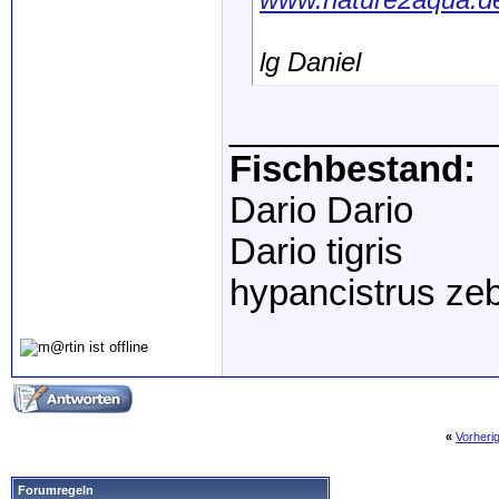
lg Daniel
_____________
Fischbestand:
Dario Dario
Dario tigris
hypancistrus ze
«
Vorheri
Forumregeln