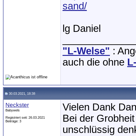
sand/
lg Daniel
_____________
"L-Welse"
: Ange
auch die ohne
L
30.03.2021, 18:38
Neckster
Vielen Dank Dani
Babywels
Bei der Grobheit
Registriert seit: 26.03.2021
Beiträge: 3
unschlüssig den