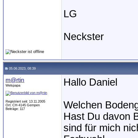
LG
Neckster
05.06.2023, 08:39
m@rtin
Hallo Daniel
Welspapa
Registriert seit: 13.11.2005
Welchen Bodengr
Ort: CH-4145 Gempen
Beiträge: 117
Hast Du davon B
sind für mich ni