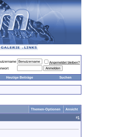
utzername
Angemeldet bleiben?
nwort
Heutige Beiträge
Suchen
Themen-Optionen
Ansicht
#
1