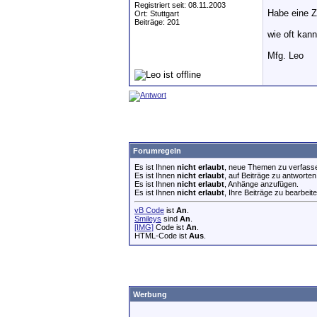
Registriert seit: 08.11.2003
Habe eine Z
Ort: Stuttgart
Beiträge: 201
wie oft kan
Mfg. Leo
Forumregeln
Es ist Ihnen
nicht erlaubt
, neue Themen zu verfass
Es ist Ihnen
nicht erlaubt
, auf Beiträge zu antworten
Es ist Ihnen
nicht erlaubt
, Anhänge anzufügen.
Es ist Ihnen
nicht erlaubt
, Ihre Beiträge zu bearbeite
vB Code
ist
An
.
Smileys
sind
An
.
[IMG]
Code ist
An
.
HTML-Code ist
Aus
.
Werbung