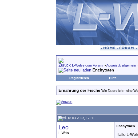
L-Welse.com Forum
>
Aquaristik allgemein
Enchytraen
Registrieren
Hilfe
Ernährung der Fische
Wie füttere ich meine We
18.03.2023, 17:30
Leo
Enchytraen
L-Wels
Hallo L-Wel