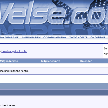
Ben
>
Ernährung der Fische
Ken
Mitgliederliste
Mitgliederkarte
Kalender
lse und Beifische richtig?
s Liebhaber.