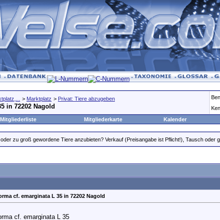
Ben
platz,...
>
Marktplatz
>
Privat: Tiere abzugeben
35 in 72202 Nagold
Ken
Mitgliederliste
Mitgliederkarte
Kalender
oder zu groß gewordene Tiere anzubieten? Verkauf (Preisangabe ist Pflicht!), Tausch oder gr
orma cf. emarginata L 35 in 72202 Nagold
orma cf. emarginata L 35