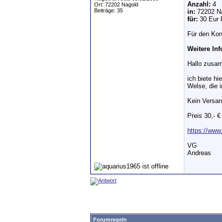
Anzahl:
4
Ort: 72202 Nagold
Beiträge: 35
in:
72202 N
für:
30 Eur 
Für den Kon
Weitere In
Hallo zusa
ich biete hi
Welse, die 
Kein Versan
Preis 30,- €
https://www
VG
Andreas
Forumregeln