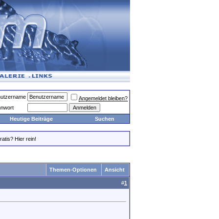
utzername
Angemeldet bleiben?
nwort
Heutige Beiträge
Suchen
atis? Hier rein!
Themen-Optionen
Ansicht
#
1