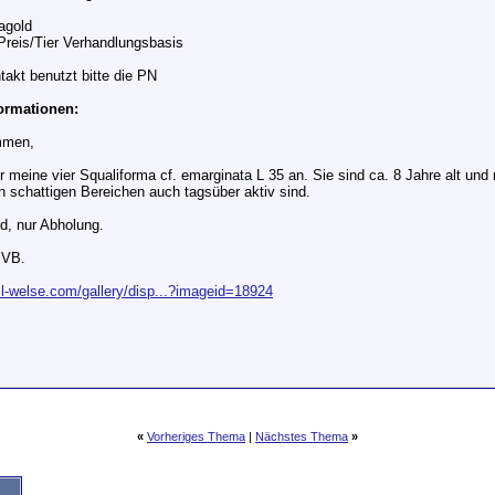
agold
Preis/Tier Verhandlungsbasis
takt benutzt bitte die PN
formationen:
mmen,
er meine vier Squaliforma cf. emarginata L 35 an. Sie sind ca. 8 Jahre alt und
in schattigen Bereichen auch tagsüber aktiv sind.
d, nur Abholung.
 VB.
.l-welse.com/gallery/disp...?imageid=18924
«
Vorheriges Thema
|
Nächstes Thema
»