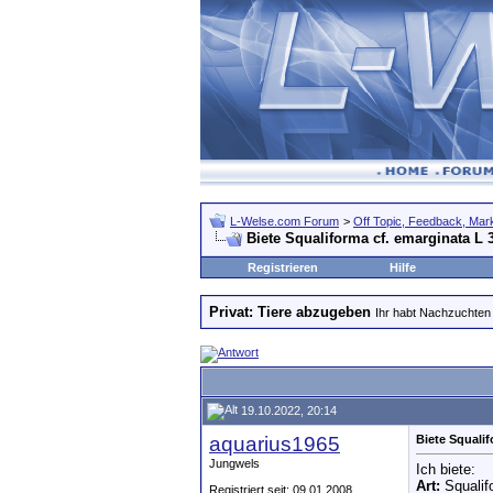
L-Welse.com Forum
>
Off Topic, Feedback, Markt
Biete Squaliforma cf. emarginata L 
Registrieren
Hilfe
Privat: Tiere abzugeben
Ihr habt Nachzuchten 
19.10.2022, 20:14
aquarius1965
Biete Squalif
Jungwels
Ich biete:
Art:
Squalif
Registriert seit: 09.01.2008