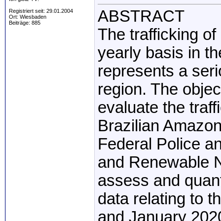
ABSTRACT
Registriert seit: 29.01.2004
Ort: Wiesbaden
Beiträge: 885
The trafficking o
yearly basis in t
represents a serio
region. The objec
evaluate the traff
Brazilian Amazon
Federal Police an
and Renewable N
assess and quanti
data relating to
and January 2020