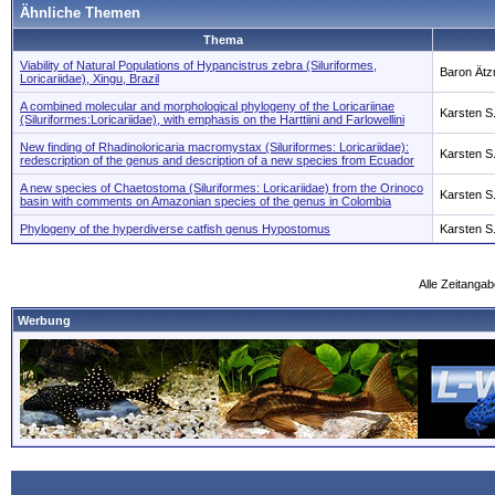
Ähnliche Themen
Thema
Viability of Natural Populations of Hypancistrus zebra (Siluriformes,
Baron Ätz
Loricariidae), Xingu, Brazil
A combined molecular and morphological phylogeny of the Loricariinae
Karsten S
(Siluriformes:Loricariidae), with emphasis on the Harttiini and Farlowellini
New finding of Rhadinoloricaria macromystax (Siluriformes: Loricariidae):
Karsten S
redescription of the genus and description of a new species from Ecuador
A new species of Chaetostoma (Siluriformes: Loricariidae) from the Orinoco
Karsten S
basin with comments on Amazonian species of the genus in Colombia
Phylogeny of the hyperdiverse catfish genus Hypostomus
Karsten S
Alle Zeitangab
Werbung