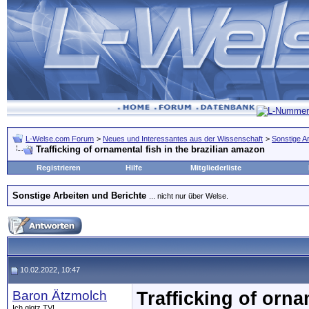
L-Welse.com Forum
>
Neues und Interessantes aus der Wissenschaft
>
Sonstige A
Trafficking of ornamental fish in the brazilian amazon
Registrieren
Hilfe
Mitgliederliste
Sonstige Arbeiten und Berichte
... nicht nur über Welse.
10.02.2022, 10:47
Baron Ätzmolch
Trafficking of orna
Ich glotz TV!