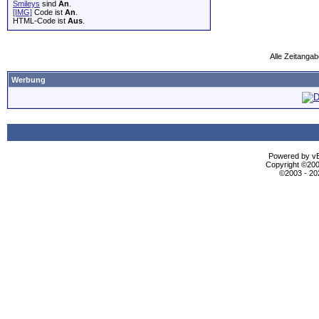
Smileys
sind
An
.
[IMG]
Code ist
An
.
HTML-Code ist
Aus
.
Alle Zeitangab
Werbung
Powered by vBu
Copyright ©2000
©2003 - 2