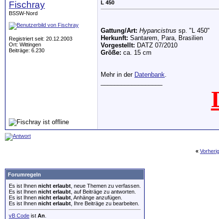
Fischray
L 450
BSSW-Nord
Gattung/Art:
Hypancistrus
sp. "L 450"
Herkunft:
Santarem, Para, Brasilien
Registriert seit: 20.12.2003
Ort: Wittingen
Vorgestellt:
DATZ 07/2010
Beiträge: 6.230
Größe:
ca. 15 cm
Mehr in der
Datenbank
.
__________________
«
Vorheri
Forumregeln
Es ist Ihnen
nicht erlaubt
, neue Themen zu verfassen.
Es ist Ihnen
nicht erlaubt
, auf Beiträge zu antworten.
Es ist Ihnen
nicht erlaubt
, Anhänge anzufügen.
Es ist Ihnen
nicht erlaubt
, Ihre Beiträge zu bearbeiten.
vB Code
ist
An
.