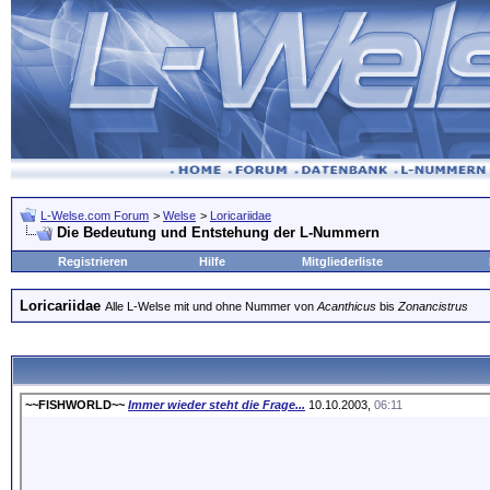
L-Welse.com Forum
>
Welse
>
Loricariidae
Die Bedeutung und Entstehung der L-Nummern
Registrieren
Hilfe
Mitgliederliste
Loricariidae
Alle L-Welse mit und ohne Nummer von
Acanthicus
bis
Zonancistrus
~~FISHWORLD~~
Immer wieder steht die Frage...
10.10.2003,
06:11