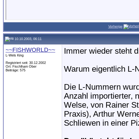
Vorherige
10.10.2003, 06:11
~~FISHWORLD~~
Immer wieder steht d
L-Wels King
Registriert seit: 30.12.2002
Ort: Fischlham Ober
Warum eigentlich L
Beiträge: 575
Die L-Nummern wurd
Anzahl importierter, 
Welse, von Rainer St
Praxis), Arthur Werne
Schliewen in einer P