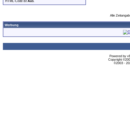
HTML-Code ist
Aus
.
Alle Zeitangab
Werbung
Powered by vBu
Copyright ©2000
©2003 - 2