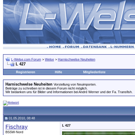
L-Welse.com Forum
>
Welse
>
Harnischwelse Neuheiten
L 427
Registrieren
Hilfe
Mitgliederliste
Harnischwelse Neuheiten
Vorstellung von Neuimporten.
Beiträge zu schreiben ist in diesem Forum nicht möglich.
Wir bedanken uns für Bilder und Informationen bei André Werner und der Fa. Transfish.
01.05.2010, 08:48
Fischray
L 427
BSSW-Nord