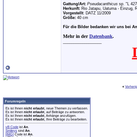
Gattung/Art:
Pseudacanthicus
sp. "L 427
Herkunft:
Rio Jatapu, Uatuma - Einzug, R
Vorgestellt
: DATZ 11/2009
Größe:
40 cm
Für die Bilder bedanken wir uns bei A
Mehr in der
Datenbank
.
__________________
«
Vorheri
Forumregeln
Es ist Ihnen
nicht erlaubt
, neue Themen zu verfassen.
Es ist Ihnen
nicht erlaubt
, auf Beiträge zu antworten.
Es ist Ihnen
nicht erlaubt
, Anhänge anzufügen.
Es ist Ihnen
nicht erlaubt
, Ihre Beiträge zu bearbeiten.
vB Code
ist
An
.
Smileys
sind
An
.
[IMG]
Code ist
An
.