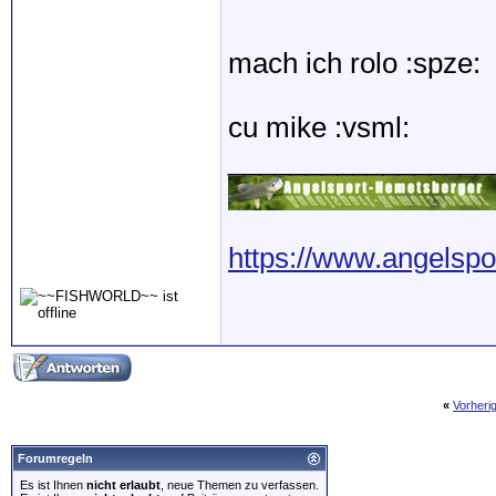
mach ich rolo :spze:
cu mike :vsml:
_________________
https://www.angelspo
«
Vorheri
Forumregeln
Es ist Ihnen
nicht erlaubt
, neue Themen zu verfassen.