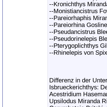
--Kronichthys Mirand
--Monistiancistrus Fo
--Pareiorhaphis Mira
--Pareiorhina Goslin
--Pseudancistrus Ble
--Pseudorinelepis Bl
--Pterygoplichthys Gi
--Rhinelepis von Spi
Differenz in der Unter
Isbrueckerichthys: De
Acestridium Hasema
Upsilodus Miranda Ri