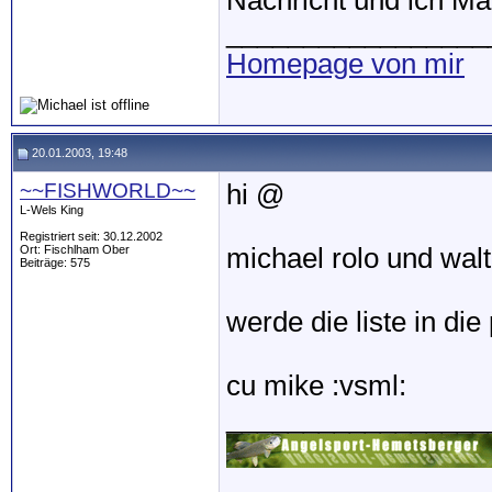
Nachricht und ich Mai
_________________
Homepage von mir
20.01.2003, 19:48
~~FISHWORLD~~
hi @
L-Wels King
Registriert seit: 30.12.2002
Ort: Fischlham Ober
michael rolo und walte
Beiträge: 575
werde die liste in die
cu mike :vsml:
_________________