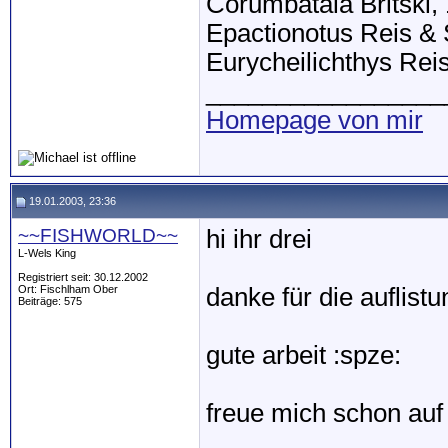
Corumbataia Britski,
Epactionotus Reis & 
Eurycheilichthys Rei
_________________
Homepage von mir
19.01.2003, 23:36
~~FISHWORLD~~
hi ihr drei
L-Wels King
Registriert seit: 30.12.2002
Ort: Fischlham Ober
danke für die auflistun
Beiträge: 575
gute arbeit :spze:
freue mich schon auf