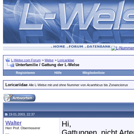
L-Welse.com Forum
>
Welse
>
Loricariidae
Unterfamilie / Gattung der L-Welse
Registrieren
Hilfe
Mitgliederliste
Loricariidae
Alle L-Welse mit und ohne Nummer von
Acanthicus
bis
Zonancistrus
19.01.2003, 22:37
Walter
Hi,
Herr Prof. Obermoserer
Gattungen, nicht Art