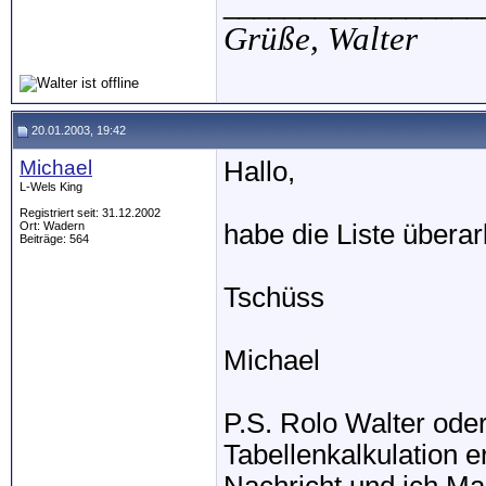
_________________
Grüße,
Walter
20.01.2003, 19:42
Michael
Hallo,
L-Wels King
Registriert seit: 31.12.2002
Ort: Wadern
habe die Liste überar
Beiträge: 564
Tschüss
Michael
P.S. Rolo Walter oder
Tabellenkalkulation er