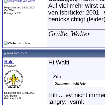
Auf viel mehr wirst 
Registriert seit: 02.01.2003
Ort: Wien
von Isbrücker 2001, 
Beiträge: 4.130
berücksichtigt (leider)
_________________
Grüße,
Walter
19.01.2003, 23:25
Rolo
Hi Walti
Motzerator
Zitat:
Gattungen, nicht Arten
Registriert seit: 11.01.2003
Hihi... ey, nicht imme
Ort: Bremen
Beiträge: 1.479
:angry: :vsml: