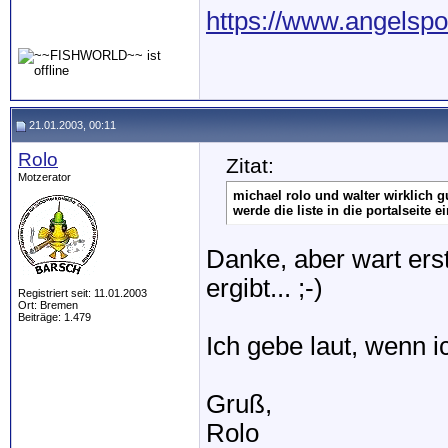
https://www.angelspo
21.01.2003, 00:11
Rolo
Zitat:
Motzerator
michael rolo und walter wirklich gu
werde die liste in die portalseite e
Danke, aber wart ers
ergibt... ;-)
Registriert seit: 11.01.2003
Ort: Bremen
Beiträge: 1.479
Ich gebe laut, wenn 
Gruß,
Rolo