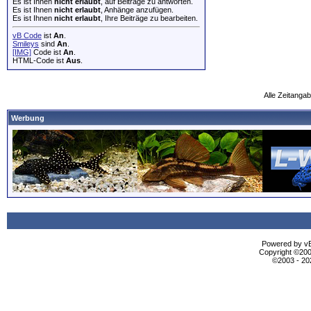
Es ist Ihnen
nicht erlaubt
, auf Beiträge zu antworten.
Es ist Ihnen
nicht erlaubt
, Anhänge anzufügen.
Es ist Ihnen
nicht erlaubt
, Ihre Beiträge zu bearbeiten.
vB Code
ist
An
.
Smileys
sind
An
.
[IMG]
Code ist
An
.
HTML-Code ist
Aus
.
Alle Zeitangab
Werbung
Powered by vBu
Copyright ©2000
©2003 - 2