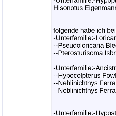
-Unterfamilie:-Hypo
Hisonotus Eigenman
folgende habe ich bei
-Unterfamilie:-Loricar
--Pseudoloricaria Bl
--Pterosturisoma Isb
-Unterfamilie:-Ancist
--Hypocolpterus Fowl
--Neblinichthys Ferrar
--Neblinichthys Ferra
-Unterfamilie:-Hypo