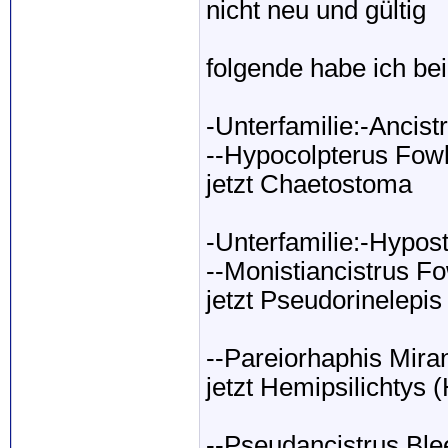
nicht neu und gültig
folgende habe ich bei
-Unterfamilie:-Ancist
--Hypocolpterus Fowl
jetzt Chaetostoma
-Unterfamilie:-Hypo
--Monistiancistrus Fo
jetzt Pseudorinelepis
--Pareiorhaphis Mira
jetzt Hemipsilichtys (
--Pseudancistrus Ble