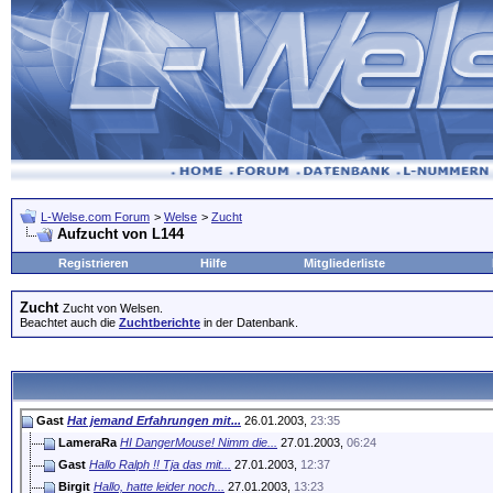
L-Welse.com Forum
>
Welse
>
Zucht
Aufzucht von L144
Registrieren
Hilfe
Mitgliederliste
Zucht
Zucht von Welsen.
Beachtet auch die
Zuchtberichte
in der Datenbank.
Gast
Hat jemand Erfahrungen mit...
26.01.2003,
23:35
LameraRa
HI DangerMouse! Nimm die...
27.01.2003,
06:24
Gast
Hallo Ralph !! Tja das mit...
27.01.2003,
12:37
Birgit
Hallo, hatte leider noch...
27.01.2003,
13:23