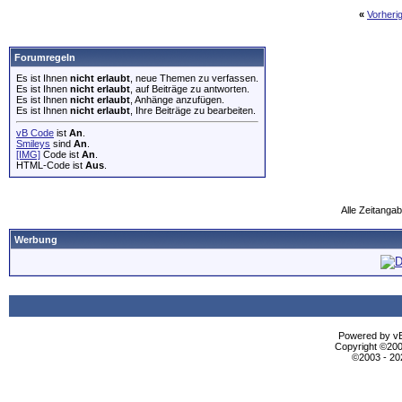
«
Vorheri
Forumregeln
Es ist Ihnen
nicht erlaubt
, neue Themen zu verfassen.
Es ist Ihnen
nicht erlaubt
, auf Beiträge zu antworten.
Es ist Ihnen
nicht erlaubt
, Anhänge anzufügen.
Es ist Ihnen
nicht erlaubt
, Ihre Beiträge zu bearbeiten.
vB Code
ist
An
.
Smileys
sind
An
.
[IMG]
Code ist
An
.
HTML-Code ist
Aus
.
Alle Zeitangab
Werbung
Powered by vBu
Copyright ©2000
©2003 - 2