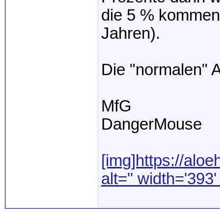
die 5 % kommen
Jahren).
Die "normalen" A
MfG
DangerMouse
[img]https://aloeh
alt='' width='393