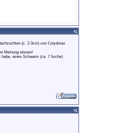
#
1
 Nachzuchten (c. 2-3cm) von Corydoras
eure Meinung wissen!
 habe, einen Schwarm (ca. 7 fische)
#
2