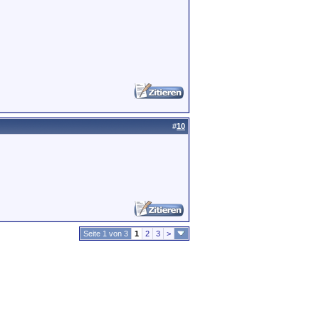
#
10
Seite 1 von 3
1
2
3
>