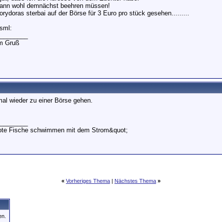
dann wohl demnächst beehren müssen!
ydoras sterbai auf der Börse für 3 Euro pro stück gesehen.........
sml:
________
em Gruß
mal wieder zu einer Börse gehen.
________
tote Fische schwimmen mit dem Strom&quot;
«
Vorheriges Thema
|
Nächstes Thema
»
en.