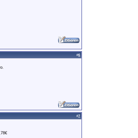
#
6
ro.
#
7
,78€