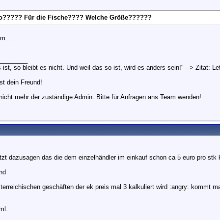
o????? Für die Fische???? Welche Größe??????
m....
________
s ist, so bleibt es nicht. Und weil das so ist, wird es anders sein!" --> Zitat: L
st dein Freund!
r nicht mehr der zuständige Admin. Bitte für Anfragen ans Team wenden!
tzt dazusagen das die dem einzelhändler im einkauf schon ca 5 euro pro stk 
nd
sterreichischen geschäften der ek preis mal 3 kalkuliert wird :angry: kommt m
ml: