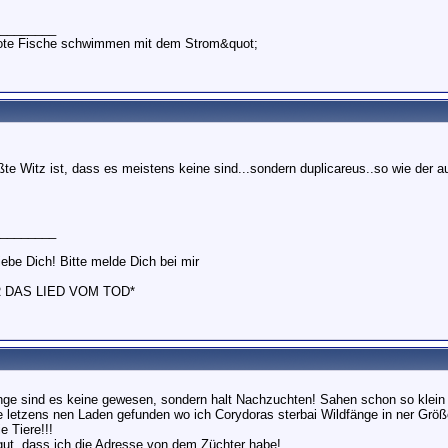
________
tote Fische schwimmen mit dem Strom&quot;
ßte Witz ist, dass es meistens keine sind...sondern duplicareus..so wie der 
________
iebe Dich! Bitte melde Dich bei mir
R DAS LIED VOM TOD*
nge sind es keine gewesen, sondern halt Nachzuchten! Sahen schon so klein
 letzens nen Laden gefunden wo ich Corydoras sterbai Wildfänge in ner Gr
e Tiere!!!
t, dass ich die Adresse von dem Züchter habe!