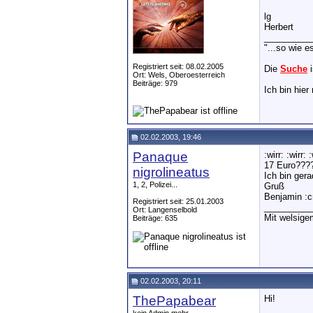
Anita
Hallo Herbert! Ich bin doch...
03.02.200
lg
Michael
Hallo, ich war gestern bei...
21.02.20
Herbert
__________
"...so wie e
Registriert seit: 08.02.2005
Die
Suche
i
Ort: Wels, Oberoesterreich
Beiträge: 979
Ich bin hie
02.02.2003, 19:46
Panaque
:wirr: :wirr: 
17 Euro???
nigrolineatus
Ich bin gera
1, 2, Polizei...
Gruß
Benjamin :cry
Registriert seit: 25.01.2003
__________
Ort: Langenselbold
Mit welsig
Beiträge: 635
02.02.2003, 20:11
ThePapabear
Hi!