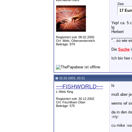
kein Admin mehr
Zitat:
17 Eur
Yep! ca. 5 c
lg
Herbert
__________
Registriert seit: 08.02.2005
"...so wie e
Ort: Wels, Oberoesterreich
Beiträge: 979
Die
Suche
i
Ich bin hie
02.02.2003, 20:21
~~FISHWORLD~~
hi
L-Wels King
muß aber je
Registriert seit: 30.12.2002
Ort: Fischlham Ober
wenns wf si
Beiträge: 575
da in den ö
:cry:
cu mike :vs