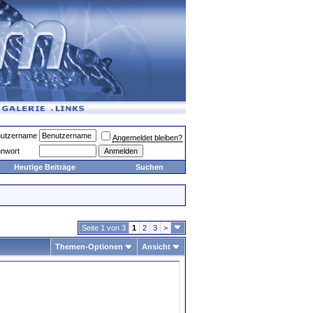
utzername
Angemeldet bleiben?
nwort
Heutige Beiträge
Suchen
Seite 1 von 3
1
2
3
>
Themen-Optionen
Ansicht