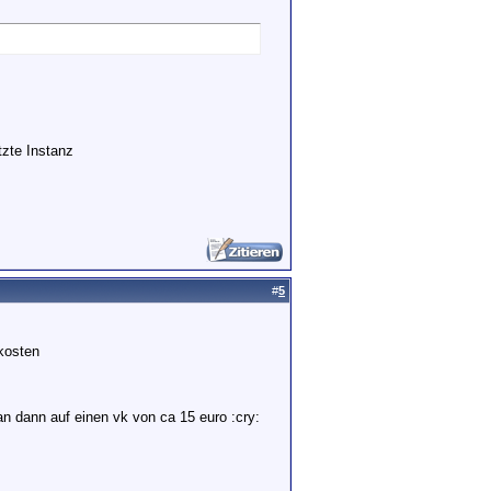
etzte Instanz
#
5
kosten
an dann auf einen vk von ca 15 euro :cry: