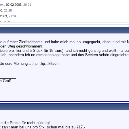
n...
02.02.2003,
20:21
03,
21:28
.2003,
21:34
3,
21:44
 sind es...
02.02.2003,
21:45
.2003,
21:49
.02.2003,
21:57
te auf einer Zierfischbörse und habe mich mal so umgeguckt, dabei sind mir
.
02.02.2003,
22:01
er den Weg geschwommen!
Euro pro Tier und 5 Stück für 18 Euro) fand ich recht günstig und wollt mal 
,
22:12
mlich, nachdem ich ne osmoseanlage habe und das Becken schön eingreichtet
.2003,
22:24
2.02.2003,
22:33
tte eure Meinung... :hp: :hp: :kltsch:
03,
22:41
________
cheide...
02.02.2003,
22:45
em Gruß
.02.2003,
22:53
22:56
ory auf...
02.02.2003,
22:56
inem...
02.02.2003,
22:59
2.2003,
23:12
ir die...
02.02.2003,
23:26
2003,
23:28
te die Preise für recht günstig!
02.02.2003,
23:32
 zahlt man bei uns pro Stk. schon mal bis zu €17,-