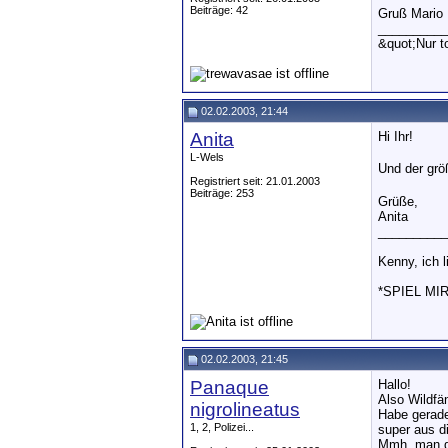
Beiträge: 42
Gruß Mario
__________
&quot;Nur 
02.02.2003, 21:44
Anita
Hi Ihr!
L-Wels
Und der grö
Registriert seit: 21.01.2003
Beiträge: 253
Grüße,
Anita
__________
Kenny, ich l
*SPIEL MI
02.02.2003, 21:45
Panaque
Hallo!
Also Wildfä
nigrolineatus
Habe gerade
1, 2, Polizei...
super aus di
Mmh, man gu