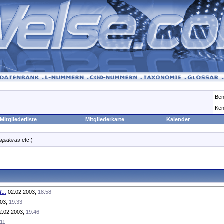
Ben
Ken
Mitgliederliste
Mitgliederkarte
Kalender
spidoras
etc.)
...
02.02.2003,
18:58
003,
19:33
2.02.2003,
19:46
:11