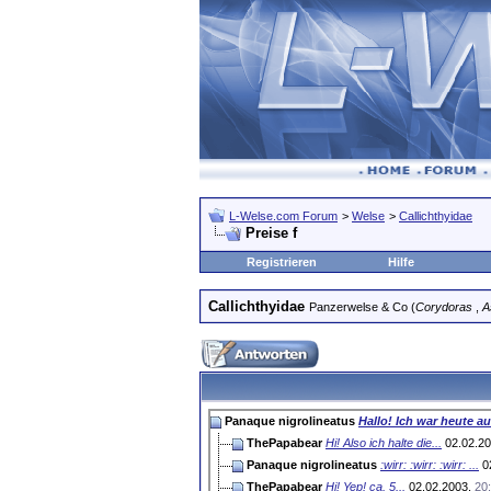
L-Welse.com Forum
>
Welse
>
Callichthyidae
Preise f
Registrieren
Hilfe
Callichthyidae
Panzerwelse & Co (
Corydoras
,
A
Panaque nigrolineatus
Hallo! Ich war heute auf
ThePapabear
Hi! Also ich halte die...
02.02.2
Panaque nigrolineatus
:wirr: :wirr: :wirr: ...
0
ThePapabear
Hi! Yep! ca. 5...
02.02.2003,
20