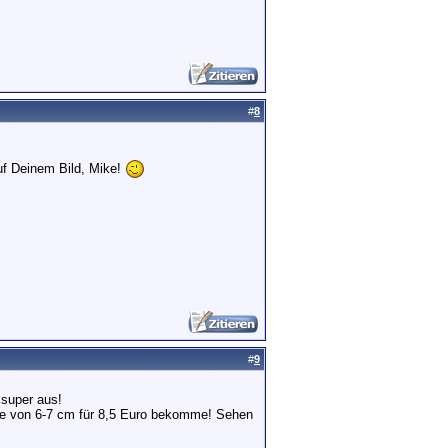
#
8
auf Deinem Bild, Mike!
#
9
 super aus!
öße von 6-7 cm für 8,5 Euro bekomme! Sehen