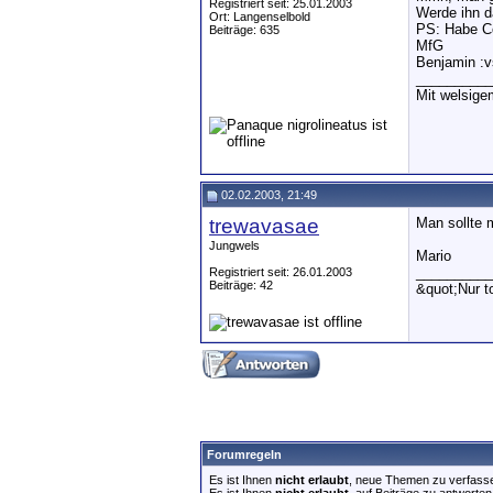
Registriert seit: 25.01.2003
Werde ihn 
Ort: Langenselbold
PS: Habe Cor
Beiträge: 635
MfG
Benjamin :v
__________
Mit welsig
02.02.2003, 21:49
trewavasae
Man sollte 
Jungwels
Mario
__________
Registriert seit: 26.01.2003
Beiträge: 42
&quot;Nur 
Forumregeln
Es ist Ihnen
nicht erlaubt
, neue Themen zu verfass