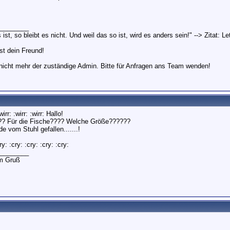
3,
13:26
03,
11:49
________
s ist, so bleibt es nicht. Und weil das so ist, wird es anders sein!" --> Zitat: L
st dein Freund!
r nicht mehr der zuständige Admin. Bitte für Anfragen ans Team wenden!
:wirr: :wirr: :wirr: Hallo!
?? Für die Fische???? Welche Größe??????
de vom Stuhl gefallen.......!
: :cry: :cry: :cry: :cry:
________
em Gruß