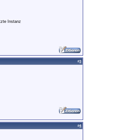
etzte Instanz
#
3
#
4