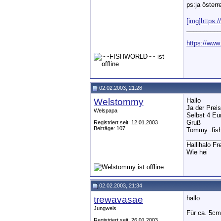
ps:ja österr
[img]https:/
__________
https://www
02.02.2003, 21:28
Welstommy
Hallo
Ja der Preis
Welspapa
Selbst 4 Eur
Gruß
Registriert seit: 12.01.2003
Beiträge: 107
Tommy :fish
__________
Hallihalo F
Wie hei
02.02.2003, 21:34
trewavasae
hallo
Jungwels
Für ca. 5cm
Registriert seit: 26.01.2003