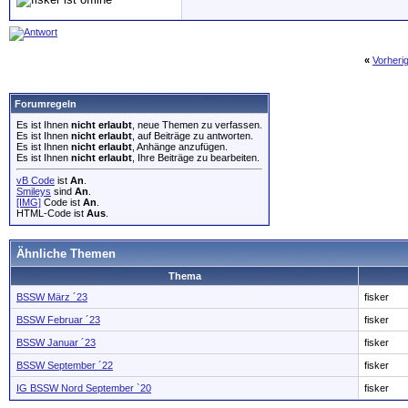
«
Vorheri
Forumregeln
Es ist Ihnen
nicht erlaubt
, neue Themen zu verfassen.
Es ist Ihnen
nicht erlaubt
, auf Beiträge zu antworten.
Es ist Ihnen
nicht erlaubt
, Anhänge anzufügen.
Es ist Ihnen
nicht erlaubt
, Ihre Beiträge zu bearbeiten.
vB Code
ist
An
.
Smileys
sind
An
.
[IMG]
Code ist
An
.
HTML-Code ist
Aus
.
Ähnliche Themen
Thema
BSSW März ´23
fisker
BSSW Februar ´23
fisker
BSSW Januar ´23
fisker
BSSW September ´22
fisker
IG BSSW Nord September `20
fisker