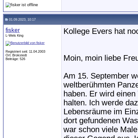
01.09.2023, 10:17
fisker
Kollege Evers hat no
L-Wels King
Registriert seit: 11.04.2003
Ort: Brokstedt
Moin, moin liebe Fr
Beiträge: 526
Am 15. September we
weltberühmten Panze
haben. Er wird einen
halten. Ich werde daz
Lebensräume im Einz
dort gefundenen Wass
war schon viele Male 