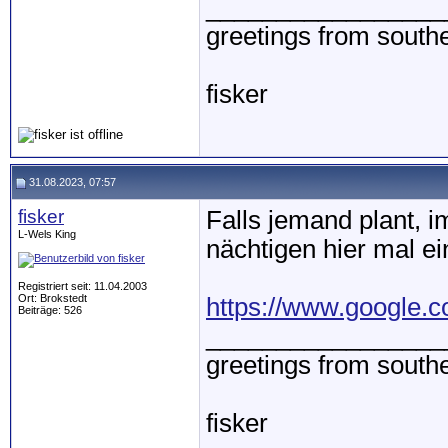
_________________
greetings from sout
fisker
31.08.2023, 07:57
fisker
Falls jemand plant, 
L-Wels King
nächtigen hier mal ei
Registriert seit: 11.04.2003
Ort: Brokstedt
https://www.google.c
Beiträge: 526
_________________
greetings from sout
fisker