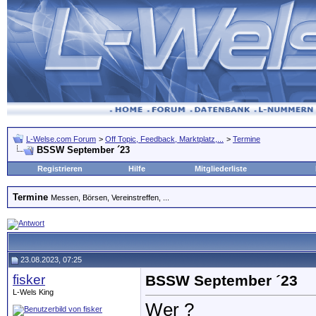
L-Welse.com Forum
>
Off Topic, Feedback, Marktplatz,...
>
Termine
BSSW September ´23
Registrieren
Hilfe
Mitgliederliste
Termine
Messen, Börsen, Vereinstreffen, ...
23.08.2023, 07:25
fisker
BSSW September ´23
L-Wels King
Wer ?