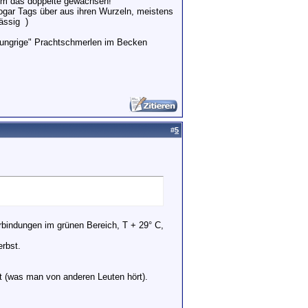
r um das doppelte gewachsen!
sogar Tags über aus ihren Wurzeln, meistens
mässig
)
rhungrige" Prachtschmerlen im Becken
#
5
rbindungen im grünen Bereich, T + 29° C,
rbst.
st (was man von anderen Leuten hört).