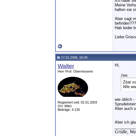
Ich habe Si
Meine Verha
halten sie 
Aber sagt m
befinden???
Hab leider 
Liebe Grüs
17.01.2006, 16:40
Walter
Hi,
Herr Prof. Obermoserer
Zitat:
Zitat v
Wie wa
wie üblich 
Registriert seit: 02.01.2003
Sprudelstein
Ort: Wien
Aber auch s
Beiträge: 4.130
Aber ich gl
__________
Grüße,
Wal