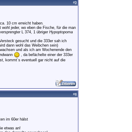
#
3
 ca. 10 cm erreicht haben.
 wohl jeder, wo eben die Fische, für die man
 versprengter L 374, 1 übriger
Hypoptopoma
 Versteck gesucht und die 333er sah ich
 wird dann wohl das Weibchen sein)
 gewachsen und als ich am Wochenende den
gendwann
, da befächelte einer der 333er
t, kommt´s eventuell gar nicht auf die
#
4
en im 60er hälst
ie etwas an!