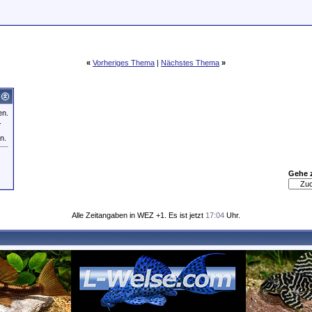
«
Vorheriges Thema
|
Nächstes Thema
»
en.
.
n.
Gehe 
Alle Zeitangaben in WEZ +1. Es ist jetzt
17:04
Uhr.