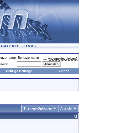
utzername
Angemeldet bleiben?
nwort
Heutige Beiträge
Suchen
Themen-Optionen
Ansicht
#
1