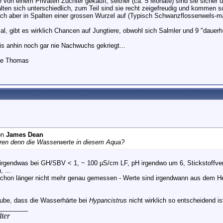
e von einem Privaten Züchter gekauft, seither (ca. 5 Monate) sind sie siche
lten sich unterschiedlich, zum Teil sind sie recht zeigefreudig und kommen 
sich aber in Spalten einer grossen Wurzel auf (Typisch Schwanzflossenwels-
al, gibt es wirklich Chancen auf Jungtiere, obwohl sich Salmler und 9 "daue
bis anhin noch gar nie Nachwuchs gekriegt...
se Thomas
on
James Dean
ren denn die Wasserwerte in diesem Aqua?
- irgendwas bei GH/SBV < 1, ~ 100 µS/cm LF, pH irgendwo um 6, Stickstoffve
, ...
chon länger nicht mehr genau gemessen - Werte sind irgendwann aus dem He
aube, dass die Wasserhärte bei
Hypancistrus
nicht wirklich so entscheidend i
________
ter