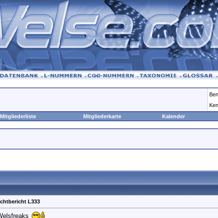
Ben
Ken
Mitgliederliste
Mitgliederkarte
Kalender
chtbericht L333
 Welsfreaks