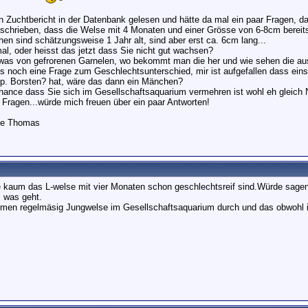
n Zuchtbericht in der Datenbank gelesen und hätte da mal ein paar Fragen, da
schrieben, dass die Welse mit 4 Monaten und einer Grösse von 6-8cm bereits
hen sind schätzungsweise 1 Jahr alt, sind aber erst ca. 6cm lang...
mal, oder heisst das jetzt dass Sie nicht gut wachsen?
was von gefrorenen Garnelen, wo bekommt man die her und wie sehen die au
 noch eine Frage zum Geschlechtsunterschied, mir ist aufgefallen dass eins m
p. Borsten? hat, wäre das dann ein Mänchen?
hance dass Sie sich im Gesellschaftsaquarium vermehren ist wohl eh gleich 
 Fragen...würde mich freuen über ein paar Antworten!
se Thomas
e kaum das L-welse mit vier Monaten schon geschlechtsreif sind.Würde sage
 was geht.
men regelmäsig Jungwelse im Gesellschaftsaquarium durch und das obwohl 