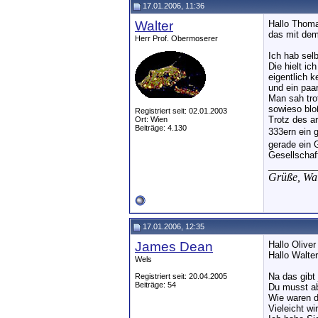
17.01.2006, 11:36
Walter
Hallo Thom
das mit dem
Herr Prof. Obermoserer
Ich hab sel
Die hielt i
eigentlich 
und ein paa
Man sah trot
sowieso blo
Registriert seit: 02.01.2003
Trotz des a
Ort: Wien
Beiträge: 4.130
333ern ein 
gerade ein 
Gesellschaft
__________
Grüße,
Wal
17.01.2006, 12:35
James Dean
Hallo Oliver
Hallo Walter
Wels
Na das gibt
Registriert seit: 20.04.2005
Beiträge: 54
Du musst ab
Wie waren d
Vieleicht w