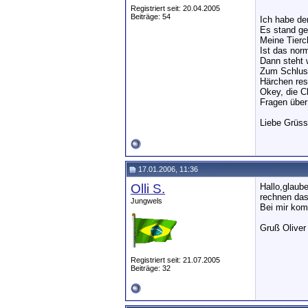
Registriert seit: 20.04.2005
Beiträge: 54
Ich habe de
Es stand ge
Meine Tierc
Ist das nor
Dann steht 
Zum Schluss
Härchen res
Okey, die C
Fragen über
Liebe Grüs
17.01.2006, 11:36
Olli S.
Hallo,glaub
rechnen das
Jungwels
Bei mir kom
Gruß Oliver
Registriert seit: 21.07.2005
Beiträge: 32