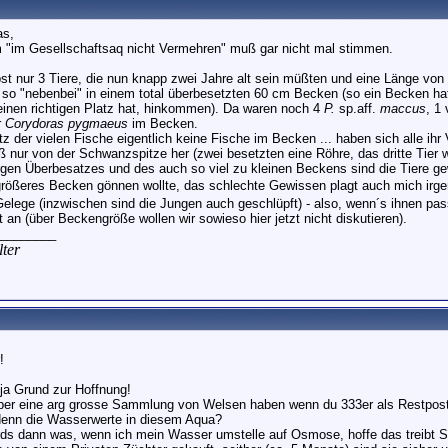
as,
 "im Gesellschaftsaq nicht Vermehren" muß gar nicht mal stimmen.
bst nur 3 Tiere, die nun knapp zwei Jahre alt sein müßten und eine Länge von
ch so "nebenbei" in einem total überbesetzten 60 cm Becken (so ein Becken hat
keinen richtigen Platz hat, hinkommen). Da waren noch 4
P.
sp.aff.
maccus
, 1
r
Corydoras pygmaeus
im Becken.
z der vielen Fische eigentlich keine Fische im Becken ... haben sich alle ihr
ß nur von der Schwanzspitze her (zwei besetzten eine Röhre, das dritte Tier
rgen Überbesatzes und des auch so viel zu kleinen Beckens sind die Tiere
größeres Becken gönnen wollte, das schlechte Gewissen plagt auch mich ir
Gelege (inzwischen sind die Jungen auch geschlüpft) - also, wenn´s ihnen pass
 an (über Beckengröße wollen wir sowieso hier jetzt nicht diskutieren).
________
ter
!
 ja Grund zur Hoffnung!
er eine arg grosse Sammlung von Welsen haben wenn du 333er als Restpost
enn die Wasserwerte in diesem Aqua?
irds dann was, wenn ich mein Wasser umstelle auf Osmose, hoffe das treibt S