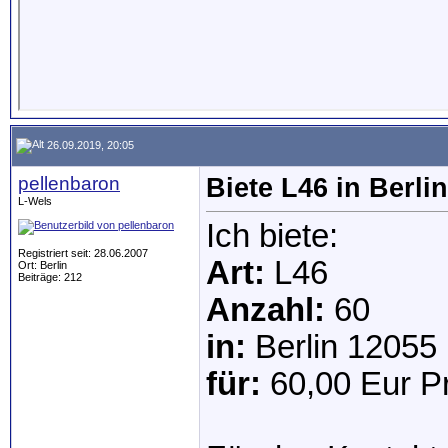
26.09.2019, 20:05
pellenbaron
Biete L46 in Berli
L-Wels
Ich biete:
Registriert seit: 28.06.2007
Art:
L46
Ort: Berlin
Beiträge: 212
Anzahl:
60
in:
Berlin 12055
für:
60,00 Eur Pr