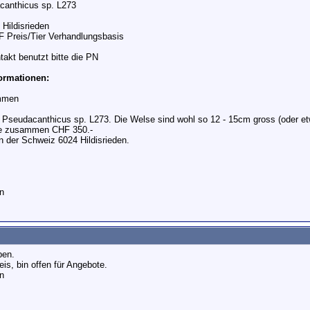
anthicus sp. L273
Hildisrieden
 Preis/Tier Verhandlungsbasis
takt benutzt bitte die PN
formationen:
mmen
. Pseudacanthicus sp. L273. Die Welse sind wohl so 12 - 15cm gross (oder e
lle zusammen CHF 350.-
n der Schweiz 6024 Hildisrieden.
n
ben.
eis, bin offen für Angebote.
n