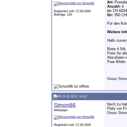
Art:
Pseudac
Anzahl:
4
in:
CH 6024 
Registriert seit: 17.09.2009
Beiträge: 130
für:
350 CHF
Für den Kon
Weitere In
Hallo zusa
Biete 4 Stk
Preis für a
Abzuholen i
Paar Bilder.
Gruss Simo
25.05.2022, 18:02
Simon86
Noch zu ha
Platz vor Pr
Welspapa
Gruss Simo
Registriert seit: 17.09.2009