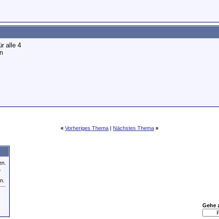
r alle 4
n
«
Vorheriges Thema
|
Nächstes Thema
»
en.
.
n.
Gehe 