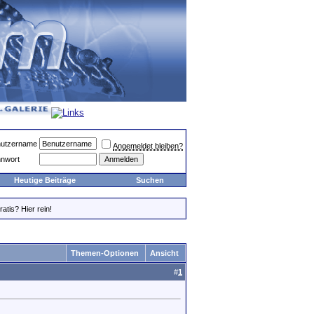
utzername
Angemeldet bleiben?
nwort
Heutige Beiträge
Suchen
atis? Hier rein!
Themen-Optionen
Ansicht
#
1