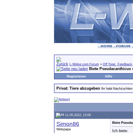
L-Welse.com Forum
>
Off Topic, Feedback, 
Biete Pseudacanthicus s
Registrieren
Hilfe
Privat: Tiere abzugeben
Ihr habt Nachzuchten 
11.05.2022, 13:06
Simon86
Biete Pseuda
Welspapa
Ich biete: