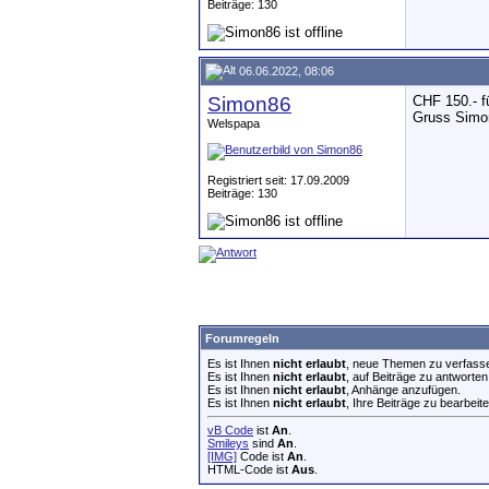
Beiträge: 130
06.06.2022, 08:06
Simon86
CHF 150.- fü
Gruss Simo
Welspapa
Registriert seit: 17.09.2009
Beiträge: 130
Forumregeln
Es ist Ihnen
nicht erlaubt
, neue Themen zu verfass
Es ist Ihnen
nicht erlaubt
, auf Beiträge zu antworten
Es ist Ihnen
nicht erlaubt
, Anhänge anzufügen.
Es ist Ihnen
nicht erlaubt
, Ihre Beiträge zu bearbeite
vB Code
ist
An
.
Smileys
sind
An
.
[IMG]
Code ist
An
.
HTML-Code ist
Aus
.