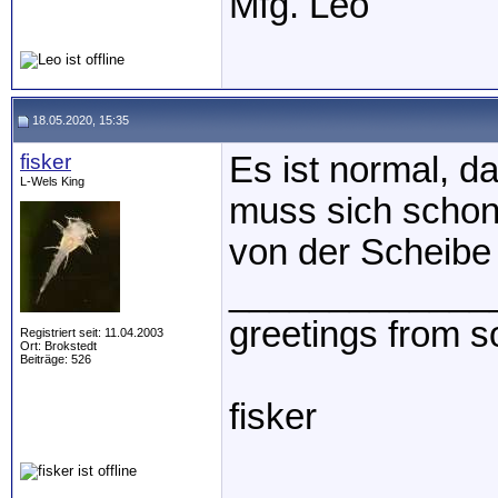
Mfg. Leo
18.05.2020, 15:35
fisker
Es ist normal, d
L-Wels King
muss sich schon 
von der Scheib
_____________
greetings from 
Registriert seit: 11.04.2003
Ort: Brokstedt
Beiträge: 526
fisker