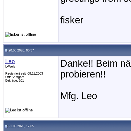
fisker
20.05.2020, 06:37
Leo
Danke!! Beim nä
L-Wels
probieren!!
Registriert seit: 08.11.2003
Ort: Stuttgart
Beiträge: 201
Mfg. Leo
21.05.2020, 17:05