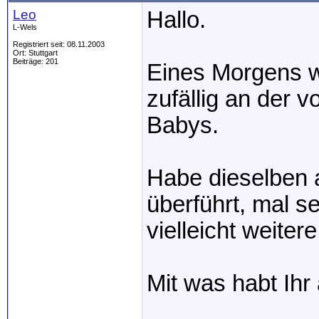
Leo
Hallo.
L-Wels
Registriert seit: 08.11.2003
Ort: Stuttgart
Beiträge: 201
Eines Morgens w
zufällig an der 
Babys.
Habe dieselben 
überführt, mal s
vielleicht weiter
Mit was habt Ihr 