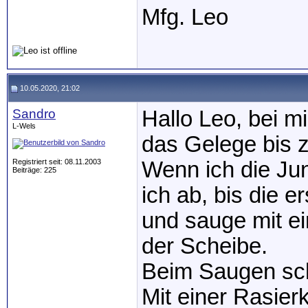
Mfg. Leo
10.05.2020, 21:02
Sandro
Hallo Leo, bei m
L-Wels
das Gelege bis 
Registriert seit: 08.11.2003
Wenn ich die Ju
Beiträge: 225
ich ab, bis die e
und sauge mit e
der Scheibe.
Beim Saugen schl
Mit einer Rasier