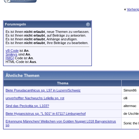
«
Vorheri
Forumregeln
Es ist Ihnen
nicht erlaubt
, neue Themen zu verfassen.
Es ist Ihnen
nicht erlaubt
, auf Beiträge zu antworten.
Es ist Ihnen
nicht erlaubt
, Anhänge anzufügen.
Es ist Ihnen
nicht erlaubt
, Ihre Beiträge zu bearbeiten.
vB Code
ist
An
.
Smileys
sind
An
.
[IMG]
Code ist
An
.
HTML-Code ist
Aus
.
Ähnliche Themen
Thema
Biete Pseudacanthicus sp. L97 in Luzern/Schweiz
Simon86
unverhoffter Nachwuchs Leliella sp. rot
olli
Sind das Peckoltia sp. L103?
altermac
Biete Hypancistrus sp. "L 501" in 67117 Limburgerhof
de Uschle
Erkennung Männchen/ Weibchen von Golden Nugget L018 Baryancistrus
Sonic the
sp